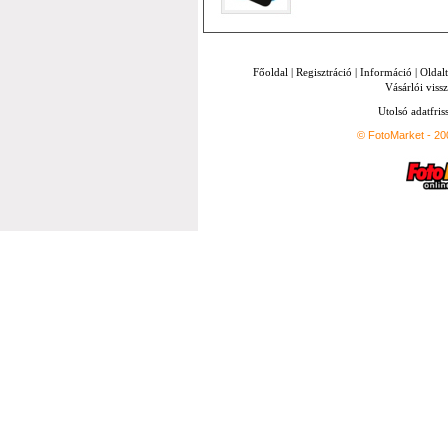
Főoldal
|
Regisztráció
|
Információ
|
Oldal
Vásárlói vissz
Utolsó adatfris
© FotoMarket - 2