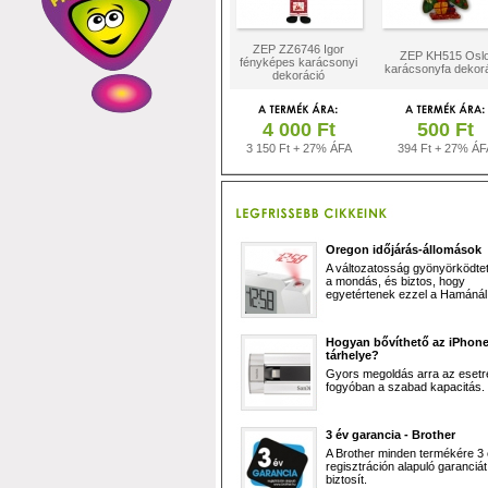
ZEP ZZ6746 Igor
ZEP KH515 Osl
fényképes karácsonyi
karácsonyfa dekor
dekoráció
4 000 Ft
500 Ft
3 150 Ft + 27% ÁFA
394 Ft + 27% ÁF
Oregon időjárás-állomások
A változatosság gyönyörködtet,
a mondás, és biztos, hogy
egyetértenek ezzel a Hamánál 
Hogyan bővíthető az iPhon
tárhelye?
Gyors megoldás arra az esetr
fogyóban a szabad kapacitás.
3 év garancia - Brother
A Brother minden termékére 3
regisztráción alapuló garanciát
biztosít.