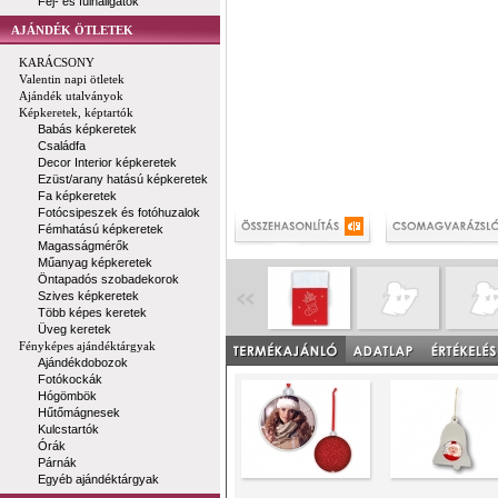
Fej- és fülhallgatók
AJÁNDÉK ÖTLETEK
KARÁCSONY
Valentin napi ötletek
Ajándék utalványok
Képkeretek, képtartók
Babás képkeretek
Családfa
Decor Interior képkeretek
Ezüst/arany hatású képkeretek
Fa képkeretek
Fotócsipeszek és fotóhuzalok
Fémhatású képkeretek
Magasságmérők
Műanyag képkeretek
Öntapadós szobadekorok
Szives képkeretek
Több képes keretek
Üveg keretek
Fényképes ajándéktárgyak
Ajándékdobozok
Fotókockák
Hógömbök
Hűtőmágnesek
Kulcstartók
Órák
Párnák
Egyéb ajándéktárgyak