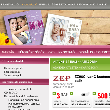
NAPTÁR
FÉNYKÉPEZŐGÉP
GPS
NYOMTATÓ
DIGITÁLIS KÉPKERET
Otthon, szabadidő
AJÁNDÉK ÖTLETEK » KARÁCSONY
Háztartási gépek
Szépségápolás
Szerszámgépek
ZZ96C Ivar C karács
zsák
Szórakoztató elektronika
Karácsonyi zsák
Mérete: 25x38 cm
Televíziók és tartozákok
CD és DVD
Házimozi és audió rendszerek
Hangfalak és hangszórók
Hangprojektorok, házimozi
rendszerek