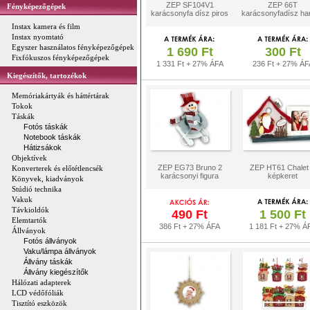
ZEP SF104V1
ZEP 66T
Fényképezőgépek
karácsonyfa dísz piros
karácsonyfadísz ha
Instax kamera és film
Instax nyomtató
Egyszer használatos fényképezőgépek
1 690 Ft
300 Ft
Fixfókuszos fényképezőgépek
1 331 Ft + 27% ÁFA
236 Ft + 27% ÁF
Kiegészítők, tartozékok
Memóriakártyák és háttértárak
Tokok
Táskák
Fotós táskák
Notebook táskák
Hátizsákok
Objektívek
ZEP EG73 Bruno 2
ZEP HT61 Chalet
Konverterek és előtétlencsék
karácsonyi figura
képkeret
Könyvek, kiadványok
Stúdió technika
Vakuk
Távkioldók
490 Ft
1 500 Ft
Elemtartók
386 Ft + 27% ÁFA
1 181 Ft + 27% Á
Állványok
Fotós állványok
Vaku/lámpa állványok
Állvány táskák
Állvány kiegészítők
Hálózati adapterek
LCD védőfóliák
Tisztító eszközök