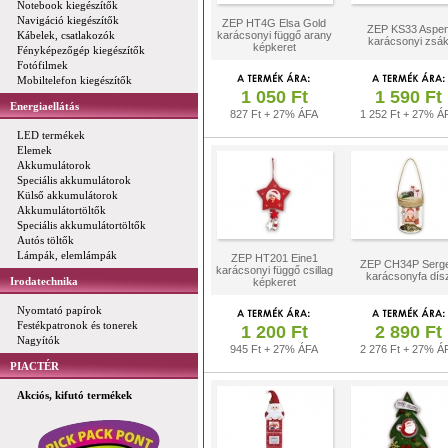
Notebook kiegészítők
Navigáció kiegészítők
ZEP HT4G Elsa Gold
ZEP KS33 Aspe
Kábelek, csatlakozók
karácsonyi függő arany
karácsonyi zsá
képkeret
Fényképezőgép kiegészítők
Fotófilmek
Mobiltelefon kiegészítők
1 050 Ft
1 590 Ft
Energiaellátás
827 Ft + 27% ÁFA
1 252 Ft + 27% Á
LED termékek
Elemek
Akkumulátorok
Speciális akkumulátorok
Külső akkumulátorok
Akkumulátortöltők
Speciális akkumulátortöltők
Autós töltők
Lámpák, elemlámpák
ZEP HT201 Eine1
ZEP CH34P Serg
karácsonyi függő csillag
karácsonyfa dís
Irodatechnika
képkeret
Nyomtató papírok
Festékpatronok és tonerek
1 200 Ft
2 890 Ft
Nagyítók
945 Ft + 27% ÁFA
2 276 Ft + 27% Á
PIACTÉR
Akciós, kifutó termékek