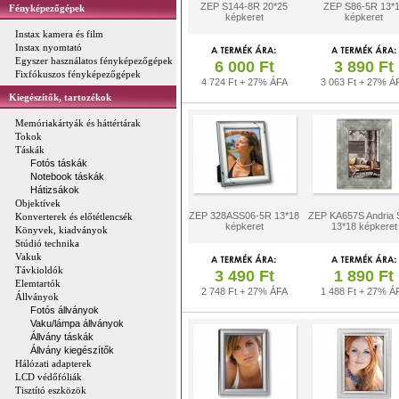
ZEP S144-8R 20*25
ZEP S86-5R 13*
Fényképezőgépek
képkeret
képkeret
Instax kamera és film
Instax nyomtató
Egyszer használatos fényképezőgépek
6 000 Ft
3 890 Ft
Fixfókuszos fényképezőgépek
4 724 Ft + 27% ÁFA
3 063 Ft + 27% Á
Kiegészítők, tartozékok
Memóriakártyák és háttértárak
Tokok
Táskák
Fotós táskák
Notebook táskák
Hátizsákok
Objektívek
ZEP 328ASS06-5R 13*18
ZEP KA657S Andria S
Konverterek és előtétlencsék
képkeret
13*18 képkeret
Könyvek, kiadványok
Stúdió technika
Vakuk
Távkioldók
3 490 Ft
1 890 Ft
Elemtartók
2 748 Ft + 27% ÁFA
1 488 Ft + 27% Á
Állványok
Fotós állványok
Vaku/lámpa állványok
Állvány táskák
Állvány kiegészítők
Hálózati adapterek
LCD védőfóliák
Tisztító eszközök