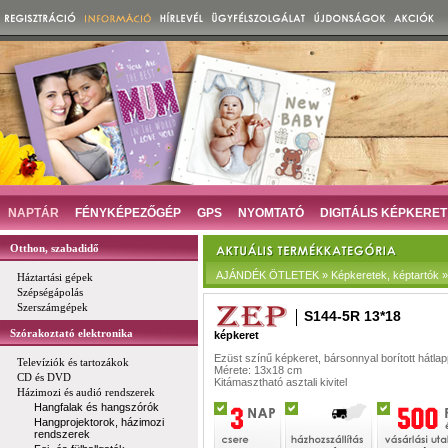
NAPTÁR
FÉNYKÉPEZŐGÉP
GPS
NYOMTATÓ
DIGITÁLIS KÉPKERET
Otthon, szabadidő
AJÁNDÉK ÖTLETEK » Képkeretek, képtartók » 
Háztartási gépek
Szépségápolás
Szerszámgépek
S144-5R 13*18
Szórakoztató elektronika
képkeret
Ezüst színű képkeret, bársonnyal borított hátlap
Televíziók és tartozákok
Mérete: 13x18 cm
CD és DVD
Kitámasztható asztali kivitel
Házimozi és audió rendszerek
Hangfalak és hangszórók
Hangprojektorok, házimozi
rendszerek