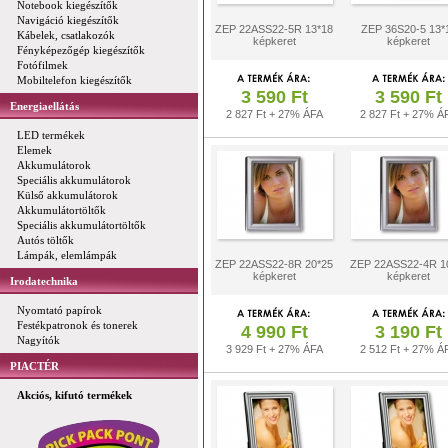
Notebook kiegészítők
Navigáció kiegészítők
ZEP 22ASS22-5R 13*18
ZEP 36S20-5 13*
Kábelek, csatlakozók
képkeret
képkeret
Fényképezőgép kiegészítők
Fotófilmek
Mobiltelefon kiegészítők
3 590 Ft
3 590 Ft
Energiaellátás
2 827 Ft + 27% ÁFA
2 827 Ft + 27% Á
LED termékek
Elemek
Akkumulátorok
Speciális akkumulátorok
Külső akkumulátorok
Akkumulátortöltők
Speciális akkumulátortöltők
Autós töltők
Lámpák, elemlámpák
ZEP 22ASS22-8R 20*25
ZEP 22ASS22-4R 1
képkeret
képkeret
Irodatechnika
Nyomtató papírok
Festékpatronok és tonerek
4 990 Ft
3 190 Ft
Nagyítók
3 929 Ft + 27% ÁFA
2 512 Ft + 27% Á
PIACTÉR
Akciós, kifutó termékek