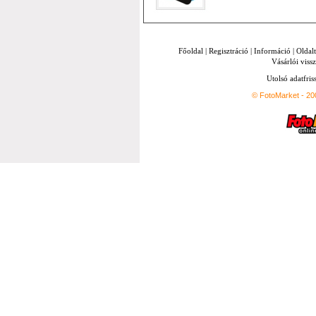
Főoldal
|
Regisztráció
|
Információ
|
Oldal
Vásárlói vissz
Utolsó adatfris
© FotoMarket - 2