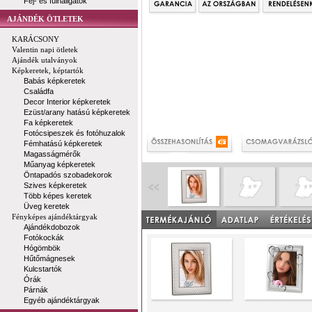
Fej- és fülhallgatók
AJÁNDÉK ÖTLETEK
KARÁCSONY
Valentin napi ötletek
Ajándék utalványok
Képkeretek, képtartók
Babás képkeretek
Családfa
Decor Interior képkeretek
Ezüst/arany hatású képkeretek
Fa képkeretek
Fotócsipeszek és fotóhuzalok
Fémhatású képkeretek
Magasságmérők
Műanyag képkeretek
Öntapadós szobadekorok
Szives képkeretek
Több képes keretek
Üveg keretek
Fényképes ajándéktárgyak
Ajándékdobozok
Fotókockák
Hógömbök
Hűtőmágnesek
Kulcstartók
Órák
Párnák
Egyéb ajándéktárgyak