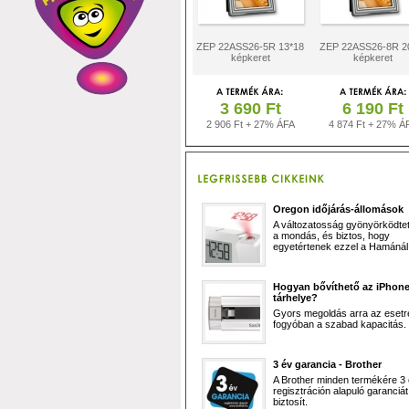
ZEP 22ASS26-5R 13*18
ZEP 22ASS26-8R 2
képkeret
képkeret
3 690 Ft
6 190 Ft
2 906 Ft + 27% ÁFA
4 874 Ft + 27% Á
Oregon időjárás-állomások
A változatosság gyönyörködtet,
a mondás, és biztos, hogy
egyetértenek ezzel a Hamánál 
Hogyan bővíthető az iPhon
tárhelye?
Gyors megoldás arra az esetr
fogyóban a szabad kapacitás.
3 év garancia - Brother
A Brother minden termékére 3
regisztráción alapuló garanciát
biztosít.