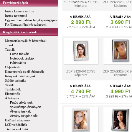
ZEP 22ASS26-4R 10*15
ZEP 22ASS26-5R 1
Fényképezőgépek
képkeret
képkeret
Instax kamera és film
Instax nyomtató
Egyszer használatos fényképezőgépek
2 890 Ft
3 690 Ft
Fixfókuszos fényképezőgépek
2 276 Ft + 27% ÁFA
2 906 Ft + 27% Á
Kiegészítők, tartozékok
Memóriakártyák és háttértárak
Tokok
Táskák
Fotós táskák
Notebook táskák
Hátizsákok
Objektívek
ZEP S128-8R 20*25
ZEP 22ASS22-8R 2
Konverterek és előtétlencsék
képkeret
képkeret
Könyvek, kiadványok
Stúdió technika
Vakuk
Távkioldók
4 790 Ft
4 990 Ft
Elemtartók
3 772 Ft + 27% ÁFA
3 929 Ft + 27% Á
Állványok
Fotós állványok
Vaku/lámpa állványok
Állvány táskák
Állvány kiegészítők
Hálózati adapterek
LCD védőfóliák
Tisztító eszközök