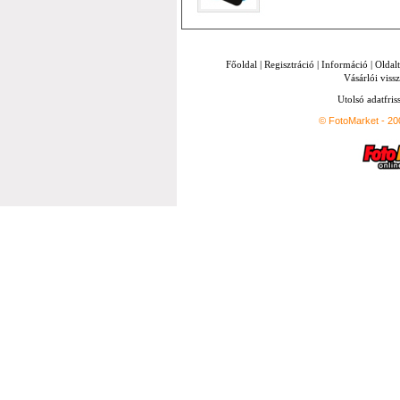
Főoldal
|
Regisztráció
|
Információ
|
Oldal
Vásárlói vissz
Utolsó adatfris
© FotoMarket - 2