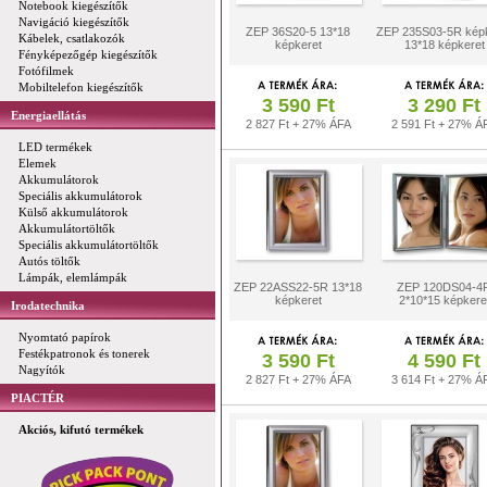
Notebook kiegészítők
Navigáció kiegészítők
ZEP 36S20-5 13*18
ZEP 235S03-5R kép
Kábelek, csatlakozók
képkeret
13*18 képkeret
Fényképezőgép kiegészítők
Fotófilmek
Mobiltelefon kiegészítők
3 590 Ft
3 290 Ft
Energiaellátás
2 827 Ft + 27% ÁFA
2 591 Ft + 27% Á
LED termékek
Elemek
Akkumulátorok
Speciális akkumulátorok
Külső akkumulátorok
Akkumulátortöltők
Speciális akkumulátortöltők
Autós töltők
Lámpák, elemlámpák
ZEP 22ASS22-5R 13*18
ZEP 120DS04-4
képkeret
2*10*15 képkere
Irodatechnika
Nyomtató papírok
Festékpatronok és tonerek
3 590 Ft
4 590 Ft
Nagyítók
2 827 Ft + 27% ÁFA
3 614 Ft + 27% Á
PIACTÉR
Akciós, kifutó termékek