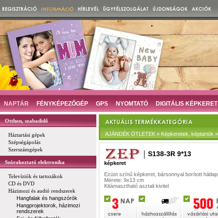
NAPTÁR
FÉNYKÉPEZŐGÉP
GPS
NYOMTATÓ
DIGITÁLIS KÉPKERET
Otthon, szabadidő
AJÁNDÉK ÖTLETEK » Képkeretek, képtartók » 
Háztartási gépek
Szépségápolás
Szerszámgépek
S138-3R 9*13
Szórakoztató elektronika
képkeret
Ezüst színű képkeret, bársonnyal borított hátlap
Televíziók és tartozákok
Mérete: 9x13 cm
CD és DVD
Kitámasztható asztali kivitel
Házimozi és audió rendszerek
Hangfalak és hangszórók
Hangprojektorok, házimozi
rendszerek