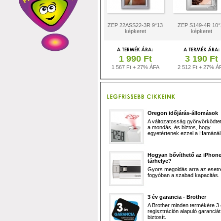
ZEP 22ASS22-3R 9*13
ZEP S149-4R 10*
képkeret
képkeret
1 990 Ft
3 190 Ft
1 567 Ft + 27% ÁFA
2 512 Ft + 27% Á
Oregon időjárás-állomások
A változatosság gyönyörködtet,
a mondás, és biztos, hogy
egyetértenek ezzel a Hamánál 
Hogyan bővíthető az iPhon
tárhelye?
Gyors megoldás arra az esetr
fogyóban a szabad kapacitás.
3 év garancia - Brother
A Brother minden termékére 3
regisztráción alapuló garanciát
biztosít.