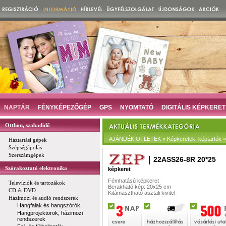
NAPTÁR
FÉNYKÉPEZŐGÉP
GPS
NYOMTATÓ
DIGITÁLIS KÉPKERET
Otthon, szabadidő
AJÁNDÉK ÖTLETEK » Képkeretek, képtartók » 
Háztartási gépek
Szépségápolás
Szerszámgépek
22ASS26-8R 20*25
Szórakoztató elektronika
képkeret
Fémhatású képkeret
Televíziók és tartozákok
Berakható kép: 20x25 cm
CD és DVD
Kitámasztható asztali kivitel
Házimozi és audió rendszerek
Hangfalak és hangszórók
Hangprojektorok, házimozi
rendszerek