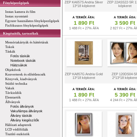
ZEP KA657S Andria Silver
ZEP 22ASS22-5R 1
Fényképezőgépek
13*18 képkeret
képkeret
Instax kamera és film
Instax nyomtató
Egyszer használatos fényképezőgépek
1 890 Ft
3 590 Ft
Fixfókuszos fényképezőgépek
1 488 Ft + 27% ÁFA
2 827 Ft + 27% Á
Kiegészítők, tartozékok
Memóriakártyák és háttértárak
Tokok
Táskák
Fotós táskák
Notebook táskák
Hátizsákok
Objektívek
ZEP KA857G Andria Gold
ZEP 120DS04-5
Konverterek és előtétlencsék
13*18 képkeret
2*13*18 képkere
Könyvek, kiadványok
Stúdió technika
Vakuk
Távkioldók
1 890 Ft
5 390 Ft
Elemtartók
1 488 Ft + 27% ÁFA
4 244 Ft + 27% Á
Állványok
Fotós állványok
Vaku/lámpa állványok
Állvány táskák
Állvány kiegészítők
Hálózati adapterek
LCD védőfóliák
Tisztító eszközök