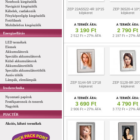
Notebook kiegészítők
Navigáció kiegészítők
ZEP 22ASS22-4R 10*15
ZEP 36S20-4 10*
Kábelek, csatlakozók
képkeret
képkeret
Fényképezőgép kiegészítők
Fotófilmek
Mobiltelefon kiegészítők
3 190 Ft
2 790 Ft
Energiaellátás
2 512 Ft + 27% ÁFA
2 197 Ft + 27% Á
LED termékek
Elemek
Akkumulátorok
Speciális akkumulátorok
Külső akkumulátorok
Akkumulátortöltők
Speciális akkumulátortöltők
Autós töltők
Lámpák, elemlámpák
ZEP S144-5R 13*18
ZEP S128-8R 20*
képkeret
képkeret
Irodatechnika
Nyomtató papírok
Festékpatronok és tonerek
3 690 Ft
4 790 Ft
Nagyítók
2 906 Ft + 27% ÁFA
3 772 Ft + 27% Á
PIACTÉR
Akciós, kifutó termékek