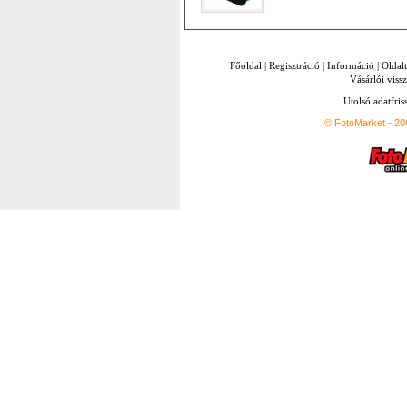
Főoldal
|
Regisztráció
|
Információ
|
Oldal
Vásárlói vissz
Utolsó adatfris
© FotoMarket - 2