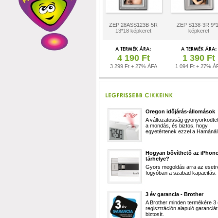
ZEP 28ASS123B-5R
ZEP S138-3R 9*
13*18 képkeret
képkeret
4 190 Ft
1 390 Ft
3 299 Ft + 27% ÁFA
1 094 Ft + 27% Á
Oregon időjárás-állomások
A változatosság gyönyörködtet,
a mondás, és biztos, hogy
egyetértenek ezzel a Hamánál 
Hogyan bővíthető az iPhon
tárhelye?
Gyors megoldás arra az esetr
fogyóban a szabad kapacitás.
3 év garancia - Brother
A Brother minden termékére 3
regisztráción alapuló garanciát
biztosít.