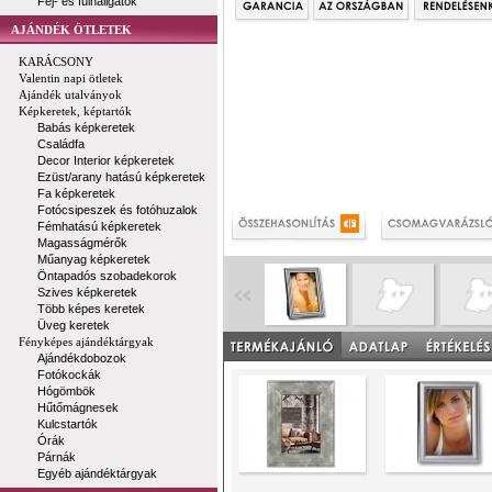
Fej- és fülhallgatók
AJÁNDÉK ÖTLETEK
KARÁCSONY
Valentin napi ötletek
Ajándék utalványok
Képkeretek, képtartók
Babás képkeretek
Családfa
Decor Interior képkeretek
Ezüst/arany hatású képkeretek
Fa képkeretek
Fotócsipeszek és fotóhuzalok
Fémhatású képkeretek
Magasságmérők
Műanyag képkeretek
Öntapadós szobadekorok
Szives képkeretek
Több képes keretek
Üveg keretek
Fényképes ajándéktárgyak
Ajándékdobozok
Fotókockák
Hógömbök
Hűtőmágnesek
Kulcstartók
Órák
Párnák
Egyéb ajándéktárgyak