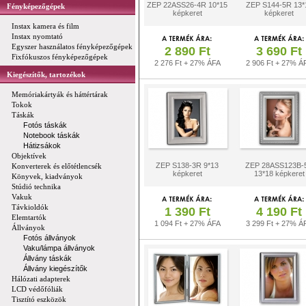
ZEP 22ASS26-4R 10*15
ZEP S144-5R 13*
Fényképezőgépek
képkeret
képkeret
Instax kamera és film
Instax nyomtató
Egyszer használatos fényképezőgépek
2 890 Ft
3 690 Ft
Fixfókuszos fényképezőgépek
2 276 Ft + 27% ÁFA
2 906 Ft + 27% Á
Kiegészítők, tartozékok
Memóriakártyák és háttértárak
Tokok
Táskák
Fotós táskák
Notebook táskák
Hátizsákok
Objektívek
ZEP S138-3R 9*13
ZEP 28ASS123B-
Konverterek és előtétlencsék
képkeret
13*18 képkeret
Könyvek, kiadványok
Stúdió technika
Vakuk
Távkioldók
1 390 Ft
4 190 Ft
Elemtartók
1 094 Ft + 27% ÁFA
3 299 Ft + 27% Á
Állványok
Fotós állványok
Vaku/lámpa állványok
Állvány táskák
Állvány kiegészítők
Hálózati adapterek
LCD védőfóliák
Tisztító eszközök