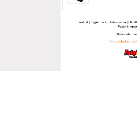
Főoldal
|
Regisztráció
|
Információ
|
Oldal
Vásárlói vissz
Utolsó adatfris
© FotoMarket - 2