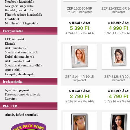
Notebook kiegészítők
Navigáció kiegészítők
ZEP 120DS04-5R
ZEP 22ASS22-8R 2
Kábelek, csatlakozók
2*13*18 képkeret
képkeret
Fényképezőgép kiegészítők
Fotófilmek
Mobiltelefon kiegészítők
5 390 Ft
4 990 Ft
Energiaellátás
4 244 Ft + 27% ÁFA
3 929 Ft + 27% Á
LED termékek
Elemek
Akkumulátorok
Speciális akkumulátorok
Külső akkumulátorok
Akkumulátortöltők
Speciális akkumulátortöltők
Autós töltők
Lámpák, elemlámpák
ZEP S144-4R 10*15
ZEP S128-8R 20*
képkeret
képkeret
Irodatechnika
Nyomtató papírok
Festékpatronok és tonerek
2 790 Ft
4 790 Ft
Nagyítók
2 197 Ft + 27% ÁFA
3 772 Ft + 27% Á
PIACTÉR
Akciós, kifutó termékek