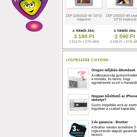
ZEP 22ASS22-4R 10*15
ZEP 235S03-4R kép
képkeret
10*15 képkeret
3 190 Ft
2 590 Ft
2 512 Ft + 27% ÁFA
2 039 Ft + 27% Á
Oregon időjárás-állomások
A változatosság gyönyörködtet,
a mondás, és biztos, hogy
egyetértenek ezzel a Hamánál 
Hogyan bővíthető az iPhon
tárhelye?
Gyors megoldás arra az esetr
fogyóban a szabad kapacitás.
3 év garancia - Brother
A Brother minden termékére 3
regisztráción alapuló garanciát
biztosít.