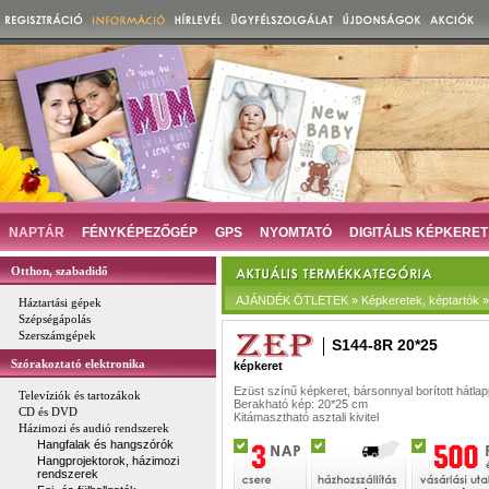
NAPTÁR
FÉNYKÉPEZŐGÉP
GPS
NYOMTATÓ
DIGITÁLIS KÉPKERET
Otthon, szabadidő
AJÁNDÉK ÖTLETEK » Képkeretek, képtartók » 
Háztartási gépek
Szépségápolás
Szerszámgépek
S144-8R 20*25
Szórakoztató elektronika
képkeret
Ezüst színű képkeret, bársonnyal borított hátlap
Televíziók és tartozákok
Berakható kép: 20*25 cm
CD és DVD
Kitámasztható asztali kivitel
Házimozi és audió rendszerek
Hangfalak és hangszórók
Hangprojektorok, házimozi
rendszerek