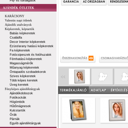
Fej- és fülhallgatók
AJÁNDÉK ÖTLETEK
KARÁCSONY
Valentin napi ötletek
Ajándék utalványok
Képkeretek, képtartók
Babás képkeretek
Családfa
Decor Interior képkeretek
Ezüst/arany hatású képkeretek
Fa képkeretek
Fotócsipeszek és fotóhuzalok
Fémhatású képkeretek
Magasságmérők
Műanyag képkeretek
Öntapadós szobadekorok
Szives képkeretek
Több képes keretek
Üveg keretek
Fényképes ajándéktárgyak
Ajándékdobozok
Fotókockák
Hógömbök
Hűtőmágnesek
Kulcstartók
Órák
Párnák
Egyéb ajándéktárgyak