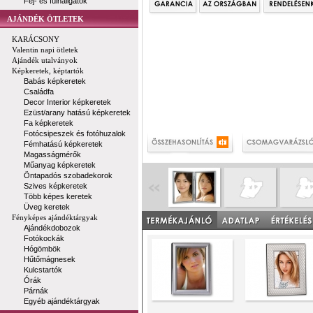
Fej- és fülhallgatók
AJÁNDÉK ÖTLETEK
KARÁCSONY
Valentin napi ötletek
Ajándék utalványok
Képkeretek, képtartók
Babás képkeretek
Családfa
Decor Interior képkeretek
Ezüst/arany hatású képkeretek
Fa képkeretek
Fotócsipeszek és fotóhuzalok
Fémhatású képkeretek
Magasságmérők
Műanyag képkeretek
Öntapadós szobadekorok
Szives képkeretek
Több képes keretek
Üveg keretek
Fényképes ajándéktárgyak
Ajándékdobozok
Fotókockák
Hógömbök
Hűtőmágnesek
Kulcstartók
Órák
Párnák
Egyéb ajándéktárgyak