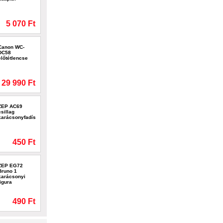
5 070 Ft
Canon WC-
DC58
előtétlencse
29 990 Ft
ZEP AC69
csillag
karácsonyfadísz
450 Ft
ZEP EG72
Bruno 1
karácsonyi
figura
490 Ft