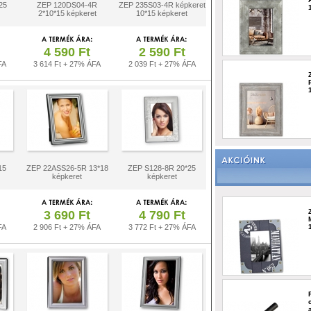
25
ZEP 120DS04-4R
ZEP 235S03-4R képkeret
2*10*15 képkeret
10*15 képkeret
4 590 Ft
2 590 Ft
FA
3 614 Ft + 27% ÁFA
2 039 Ft + 27% ÁFA
15
ZEP 22ASS26-5R 13*18
ZEP S128-8R 20*25
képkeret
képkeret
3 690 Ft
4 790 Ft
FA
2 906 Ft + 27% ÁFA
3 772 Ft + 27% ÁFA