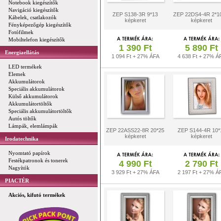
Notebook kiegészítők
Navigáció kiegészítők
ZEP S138-3R 9*13
ZEP 22DS4-4R 2*1
Kábelek, csatlakozók
képkeret
képkeret
Fényképezőgép kiegészítők
Fotófilmek
Mobiltelefon kiegészítők
1 390 Ft
5 890 Ft
Energiaellátás
1 094 Ft + 27% ÁFA
4 638 Ft + 27% Á
LED termékek
Elemek
Akkumulátorok
Speciális akkumulátorok
Külső akkumulátorok
Akkumulátortöltők
Speciális akkumulátortöltők
Autós töltők
Lámpák, elemlámpák
ZEP 22ASS22-8R 20*25
ZEP S144-4R 10*
képkeret
képkeret
Irodatechnika
Nyomtató papírok
Festékpatronok és tonerek
4 990 Ft
2 790 Ft
Nagyítók
3 929 Ft + 27% ÁFA
2 197 Ft + 27% Á
PIACTÉR
Akciós, kifutó termékek