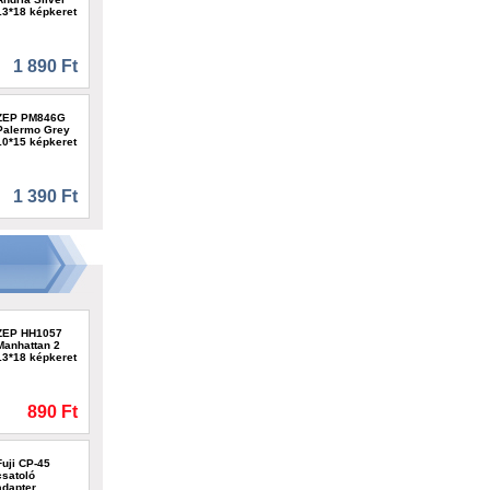
13*18 képkeret
1 890 Ft
ZEP PM846G
Palermo Grey
10*15 képkeret
1 390 Ft
ZEP HH1057
Manhattan 2
13*18 képkeret
890 Ft
Fuji CP-45
csatoló
adapter