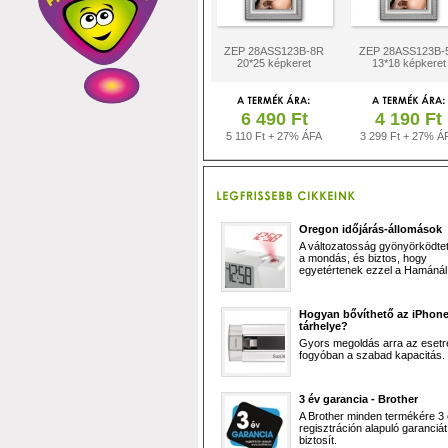
ZEP 28ASS123B-8R
ZEP 28ASS123B-
20*25 képkeret
13*18 képkeret
6 490 Ft
4 190 Ft
5 110 Ft + 27% ÁFA
3 299 Ft + 27% Á
Oregon időjárás-állomások
A változatosság gyönyörködtet,
a mondás, és biztos, hogy
egyetértenek ezzel a Hamánál 
Hogyan bővíthető az iPhon
tárhelye?
Gyors megoldás arra az esetr
fogyóban a szabad kapacitás.
3 év garancia - Brother
A Brother minden termékére 3
regisztráción alapuló garanciát
biztosít.