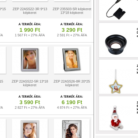
0*15
ZEP 22ASS22-3R 9*13
ZEP 235S03-5R képkeret
képkeret
13*18 képkeret
1 990 Ft
3 290 Ft
FA
1 567 Ft + 27% ÁFA
2 591 Ft + 27% ÁFA
15
ZEP 22ASS22-5R 13*18
ZEP 22ASS26-8R 20*25
képkeret
képkeret
3 590 Ft
6 190 Ft
FA
2 827 Ft + 27% ÁFA
4 874 Ft + 27% ÁFA