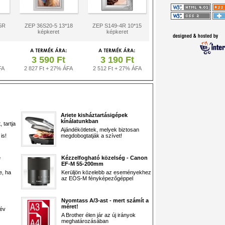
5R
ZEP 36S20-5 13*18
ZEP S149-4R 10*15
képkeret
képkeret
3 590 Ft
3 190 Ft
FA
2 827 Ft + 27% ÁFA
2 512 Ft + 27% ÁFA
Ariete kisháztartásigépek
kínálatunkban
 tartja
Ajándékötletek, melyek biztosan
is!
megdobogtatják a szívet!
e
Kézzelfogható közelség - Canon
EF-M 55-200mm
e, ha
Kerüljön közelebb az eseményekhez
az EOS-M fényképezőgéppel
Nyomtass A/3-ast - mert számít a
méret!
 év
A Brother élen jár az új irányok
meghatározásában