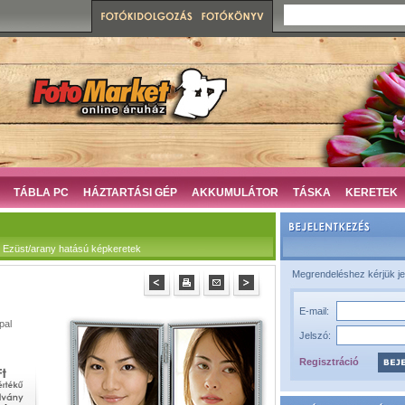
TÁBLA PC
HÁZTARTÁSI GÉP
AKKUMULÁTOR
TÁSKA
KERETEK
Ezüst/arany hatású képkeretek
Megrendeléshez kérjük je
E-mail:
pal
Jelszó:
Regisztráció