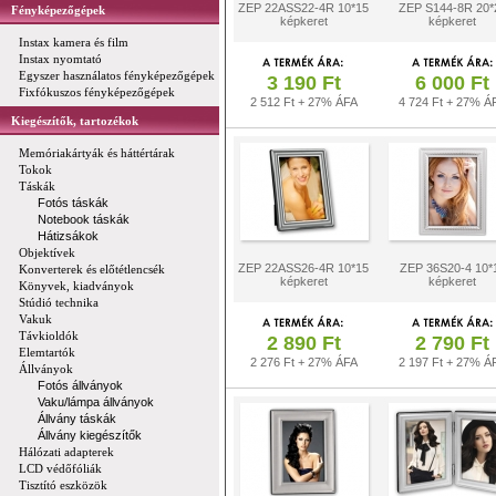
ZEP 22ASS22-4R 10*15
ZEP S144-8R 20*
Fényképezőgépek
képkeret
képkeret
Instax kamera és film
Instax nyomtató
Egyszer használatos fényképezőgépek
3 190 Ft
6 000 Ft
Fixfókuszos fényképezőgépek
2 512 Ft + 27% ÁFA
4 724 Ft + 27% Á
Kiegészítők, tartozékok
Memóriakártyák és háttértárak
Tokok
Táskák
Fotós táskák
Notebook táskák
Hátizsákok
Objektívek
ZEP 22ASS26-4R 10*15
ZEP 36S20-4 10*
Konverterek és előtétlencsék
képkeret
képkeret
Könyvek, kiadványok
Stúdió technika
Vakuk
Távkioldók
2 890 Ft
2 790 Ft
Elemtartók
2 276 Ft + 27% ÁFA
2 197 Ft + 27% Á
Állványok
Fotós állványok
Vaku/lámpa állványok
Állvány táskák
Állvány kiegészítők
Hálózati adapterek
LCD védőfóliák
Tisztító eszközök