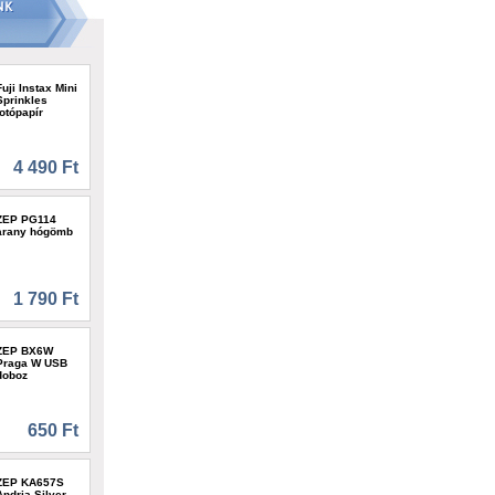
Fuji Instax Mini
Sprinkles
fotópapír
4 490 Ft
ZEP PG114
arany hógömb
1 790 Ft
ZEP BX6W
Praga W USB
doboz
650 Ft
ZEP KA657S
Andria Silver