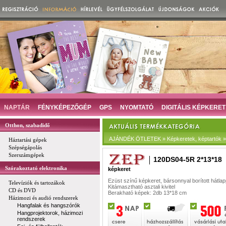
NAPTÁR
FÉNYKÉPEZŐGÉP
GPS
NYOMTATÓ
DIGITÁLIS KÉPKERET
Otthon, szabadidő
AJÁNDÉK ÖTLETEK » Képkeretek, képtartók » 
Háztartási gépek
Szépségápolás
Szerszámgépek
120DS04-5R 2*13*18
Szórakoztató elektronika
képkeret
Ezüst színű képkeret, bársonnyal borított hátlap
Televíziók és tartozákok
Kitámasztható asztali kivitel
CD és DVD
Berakható képek: 2db 13*18 cm
Házimozi és audió rendszerek
Hangfalak és hangszórók
Hangprojektorok, házimozi
rendszerek