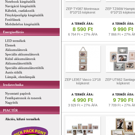
Notebook kiegészítők
Navigáció kiegészítők
ZEP TY087 Montreaux
ZEP TZ66W Hampt
Kábelek, csatlakozók
8*10*15 képkeret
6*10*15 képkere
Fényképezőgép kiegészítők
Fotófilmek
Mobiltelefon kiegészítők
8 590 Ft
9 990 Ft
Energiaellátás
6 764 Ft + 27% ÁFA
7 866 Ft + 27% Á
LED termékek
Elemek
Akkumulátorok
Speciális akkumulátorok
Külső akkumulátorok
Akkumulátortöltők
Speciális akkumulátortöltők
Autós töltők
Lámpák, elemlámpák
ZEP LE957 Vasco 13*18
ZEP UT662 Santiag
képkeret
képkeret
Irodatechnika
Nyomtató papírok
Festékpatronok és tonerek
4 990 Ft
9 790 Ft
Nagyítók
3 929 Ft + 27% ÁFA
7 709 Ft + 27% Á
PIACTÉR
Akciós, kifutó termékek