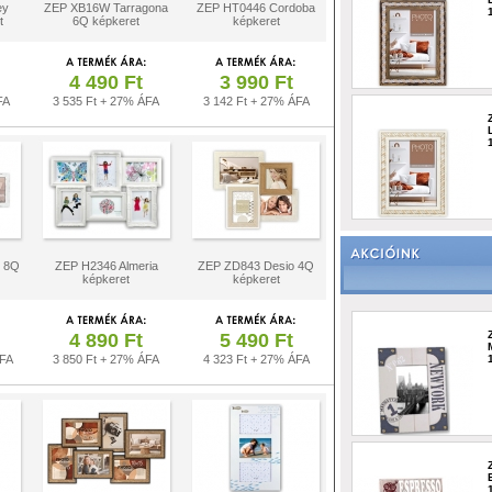
ey
ZEP XB16W Tarragona
ZEP HT0446 Cordoba
t
6Q képkeret
képkeret
4 490 Ft
3 990 Ft
FA
3 535 Ft + 27% ÁFA
3 142 Ft + 27% ÁFA
o 8Q
ZEP H2346 Almeria
ZEP ZD843 Desio 4Q
képkeret
képkeret
4 890 Ft
5 490 Ft
ÁFA
3 850 Ft + 27% ÁFA
4 323 Ft + 27% ÁFA