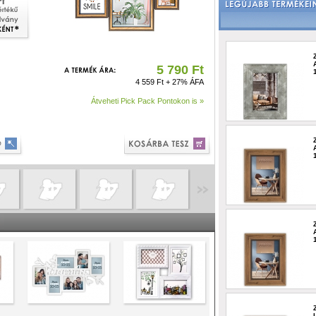
5 790 Ft
4 559 Ft + 27% ÁFA
Átveheti Pick Pack Pontokon is »