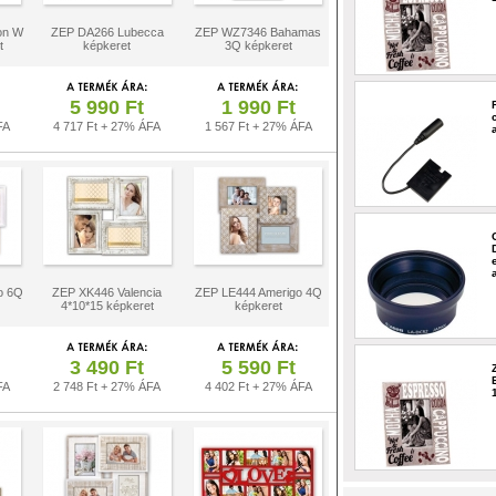
on W
ZEP DA266 Lubecca
ZEP WZ7346 Bahamas
t
képkeret
3Q képkeret
5 990 Ft
1 990 Ft
FA
4 717 Ft + 27% ÁFA
1 567 Ft + 27% ÁFA
o 6Q
ZEP XK446 Valencia
ZEP LE444 Amerigo 4Q
4*10*15 képkeret
képkeret
3 490 Ft
5 590 Ft
FA
2 748 Ft + 27% ÁFA
4 402 Ft + 27% ÁFA