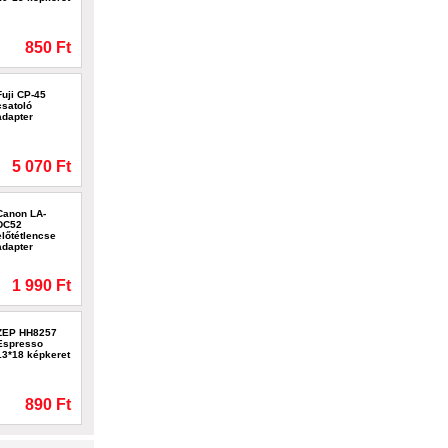
850 Ft
Fuji CP-45
csatoló
adapter
5 070 Ft
Canon LA-
DC52
előtétlencse
adapter
1 990 Ft
ZEP HH8257
Espresso
13*18 képkeret
890 Ft