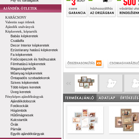
Fej- és fülhallgatók
AJÁNDÉK ÖTLETEK
KARÁCSONY
Valentin napi ötletek
Ajándék utalványok
Képkeretek, képtartók
Babás képkeretek
Családfa
Decor Interior képkeretek
Ezüst/arany hatású képkeretek
Fa képkeretek
Fotócsipeszek és fotóhuzalok
Fémhatású képkeretek
Magasságmérők
Műanyag képkeretek
Öntapadós szobadekorok
Szives képkeretek
Több képes keretek
Üveg keretek
Fényképes ajándéktárgyak
Ajándékdobozok
Fotókockák
Hógömbök
Hűtőmágnesek
Kulcstartók
Órák
Párnák
Egyéb ajándéktárgyak