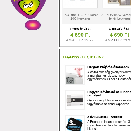
Falc BB091122718 keret
ZEP DN496W Vercell
10Q képkeret
fehér képkeret
4 690 Ft
4 690 Ft
3 693 Ft + 27% ÁFA
3 693 Ft + 27% Á
Oregon időjárás-állomások
A változatosság gyönyörködtet,
a mondás, és biztos, hogy
egyetértenek ezzel a Hamánál 
Hogyan bővíthető az iPhon
tárhelye?
Gyors megoldás arra az esetr
fogyóban a szabad kapacitás.
3 év garancia - Brother
A Brother minden termékére 3
regisztráción alapuló garanciát
biztosít.