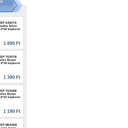
ZEP KA657S
Andria Silver
13*18 képkeret
1 890 Ft
ZEP TG357B
Arles Brown
13*18 képkeret
1 390 Ft
ZEP TG346B
Arles Brown
10*15 képkeret
1 190 Ft
ZEP MK346B
Lecce barna