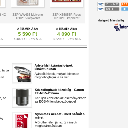
i 4Q
ZEP WW435 Molveno
ZEP XB5055R Reus
4*10*15 képkeret
10*10*15 képkeret
5 590 Ft
4 090 Ft
FA
4 402 Ft + 27% ÁFA
3 220 Ft + 27% ÁFA
Ariete kisháztartásigépek
kínálatunkban
 tartja
Ajándékötletek, melyek biztosan
is!
megdobogtatják a szívet!
e
Kézzelfogható közelség - Canon
EF-M 55-200mm
e, ha
Kerüljön közelebb az eseményekhez
az EOS-M fényképezőgéppel
Nyomtass A/3-ast - mert számít a
méret!
 év
A Brother élen jár az új irányok
meghatározásában