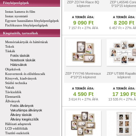
ZEP ZD744 Riace 8Q
ZEP LA5546 Cor
Fényképezőgépek
képkeret
5*10*15 képkere
Instax kamera és film
Instax nyomtató
Egyszer használatos fényképezőgépek
9 090 Ft
8 200 Ft
Fixfókuszos fényképezőgépek
7 157 Ft + 27% ÁFA
6 457 Ft + 27% Á
Kiegészítők, tartozékok
Memóriakártyák és háttértárak
Tokok
Táskák
Fotós táskák
Notebook táskák
Hátizsákok
Objektívek
ZEP TYY746 Montreaux
ZEP UT888 Rapall
Konverterek és előtétlencsék
4*10*15 képkeret
képkeret
Könyvek, kiadványok
Stúdió technika
Vakuk
Távkioldók
4 590 Ft
17 190 Ft
Elemtartók
3 614 Ft + 27% ÁFA
13 535 Ft + 27% 
Állványok
Fotós állványok
Vaku/lámpa állványok
Állvány táskák
Állvány kiegészítők
Hálózati adapterek
LCD védőfóliák
Tisztító eszközök