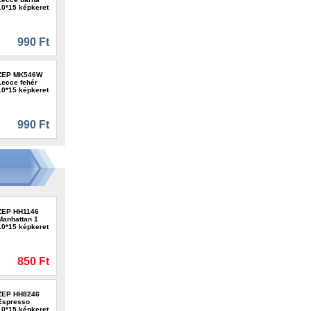
10*15 képkeret
990 Ft
ZEP MK546W
Lecce fehér
10*15 képkeret
990 Ft
ZEP HH1146
Manhattan 1
10*15 képkeret
850 Ft
ZEP HH8246
Espresso
10*15 képkeret