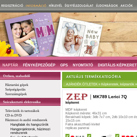
NAPTÁR
FÉNYKÉPEZŐGÉP
GPS
NYOMTATÓ
DIGITÁLIS KÉPKERET
Otthon, szabadidő
AJÁNDÉK ÖTLETEK » Képkeretek, képtartók »
Háztartási gépek
Szépségápolás
Szerszámgépek
MK789 Lerici 7Q
Szórakoztató elektronika
képkeret
MDF képkeret
Televíziók és tartozákok
Képkeret mérete: 46x31 cm
CD és DVD
Berakható képek: 3db 7x7 cm, 2db 10x10 cm é
Házimozi és audió rendszerek
15x15 cm
Falra akasztható kivitel
Hangfalak és hangszórók
replicas panerai
Hangprojektorok, házimozi
rendszerek