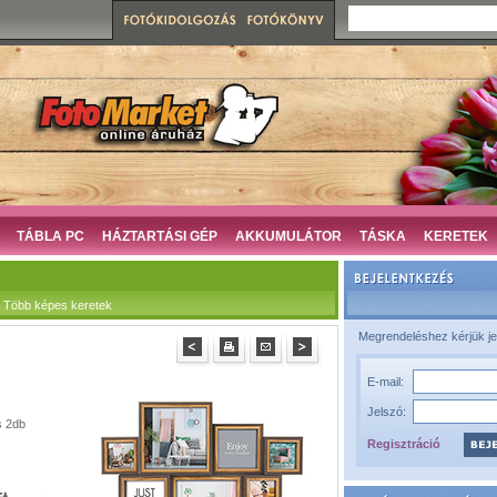
TÁBLA PC
HÁZTARTÁSI GÉP
AKKUMULÁTOR
TÁSKA
KERETEK
 Több képes keretek
Megrendeléshez kérjük je
E-mail:
Jelszó:
s 2db
Regisztráció