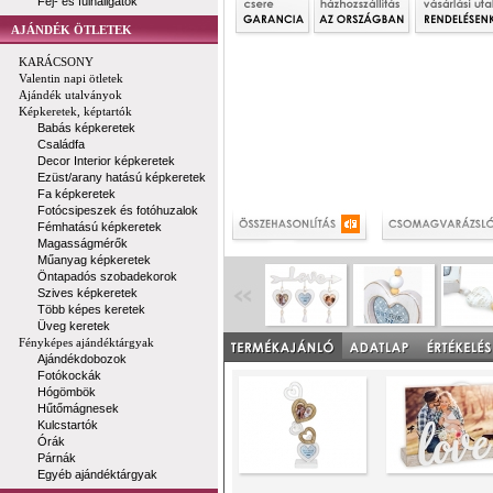
Fej- és fülhallgatók
AJÁNDÉK ÖTLETEK
KARÁCSONY
Valentin napi ötletek
Ajándék utalványok
Képkeretek, képtartók
Babás képkeretek
Családfa
Decor Interior képkeretek
Ezüst/arany hatású képkeretek
Fa képkeretek
Fotócsipeszek és fotóhuzalok
Fémhatású képkeretek
Magasságmérők
Műanyag képkeretek
Öntapadós szobadekorok
Szives képkeretek
Több képes keretek
Üveg keretek
Fényképes ajándéktárgyak
Ajándékdobozok
Fotókockák
Hógömbök
Hűtőmágnesek
Kulcstartók
Órák
Párnák
Egyéb ajándéktárgyak