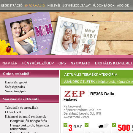
NAPTÁR
FÉNYKÉPEZŐGÉP
GPS
NYOMTATÓ
DIGITÁLIS KÉPKERET
Otthon, szabadidő
AJÁNDÉK ÖTLETEK » Képkeretek, képtartók »
Háztartási gépek
Szépségápolás
Szerszámgépek
RE366 Delia
Szórakoztató elektronika
képkeret
Fa képkeret
Televíziók és tartozákok
Képkeret mérete: 8*31 cm
CD és DVD
Berakható képek: 3db 9*9
Házimozi és audió rendszerek
Akasztható kivitel
Hangfalak és hangszórók
Hangprojektorok, házimozi
rendszerek