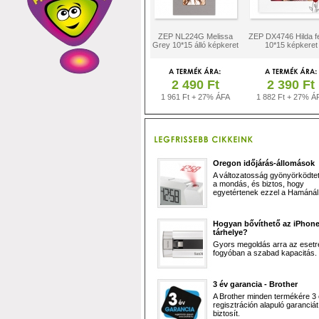
ZEP NL224G Melissa
ZEP DX4746 Hilda f
Grey 10*15 álló képkeret
10*15 képkeret
2 490 Ft
2 390 Ft
1 961 Ft + 27% ÁFA
1 882 Ft + 27% Á
Oregon időjárás-állomások
A változatosság gyönyörködtet,
a mondás, és biztos, hogy
egyetértenek ezzel a Hamánál 
Hogyan bővíthető az iPhon
tárhelye?
Gyors megoldás arra az esetr
fogyóban a szabad kapacitás.
3 év garancia - Brother
A Brother minden termékére 3
regisztráción alapuló garanciát
biztosít.