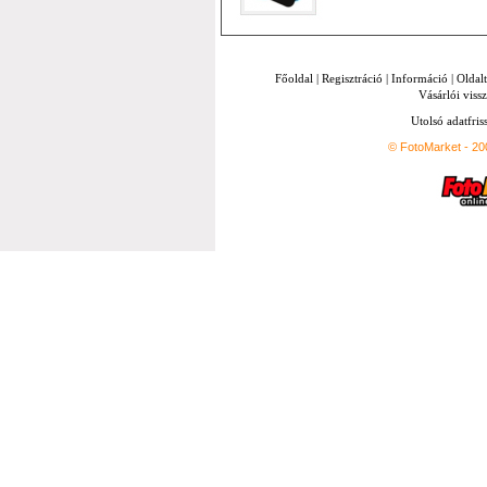
Főoldal
|
Regisztráció
|
Információ
|
Oldal
Vásárlói vissz
Utolsó adatfris
© FotoMarket - 2