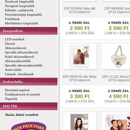
Notebook kiegészítők
Navigáció kiegészítők
ZEP DX3846 Hilda álló
ZEP WR8846 Sus
Kábelek, csatlakozók
10*15 képkeret
10*15 képkeret
Fényképezőgép kiegészítők
Fotófilmek
Mobiltelefon kiegészítők
2 590 Ft
2 090 Ft
Energiaellátás
2 039 Ft + 27% ÁFA
1 646 Ft + 27% Á
LED termékek
Elemek
Akkumulátorok
Speciális akkumulátorok
Külső akkumulátorok
Akkumulátortöltők
Speciális akkumulátortöltők
Autós töltők
Lámpák, elemlámpák
ZEP RE657W Lille White
ZEP LC22G Elvira 
13*18 képkeret
10*15 képkeret
Irodatechnika
Nyomtató papírok
Festékpatronok és tonerek
3 390 Ft
4 590 Ft
Nagyítók
2 669 Ft + 27% ÁFA
3 614 Ft + 27% Á
PIACTÉR
Akciós, kifutó termékek