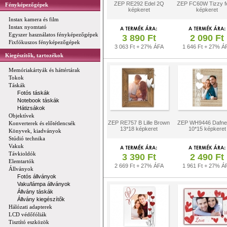
ZEP RE292 Edel 2Q
ZEP FC60W Tizzy f
Fényképezőgépek
képkeret
képkeret
Instax kamera és film
Instax nyomtató
Egyszer használatos fényképezőgépek
3 890 Ft
2 090 Ft
Fixfókuszos fényképezőgépek
3 063 Ft + 27% ÁFA
1 646 Ft + 27% Á
Kiegészítők, tartozékok
Memóriakártyák és háttértárak
Tokok
Táskák
Fotós táskák
Notebook táskák
Hátizsákok
Objektívek
ZEP RE757 B Lille Brown
ZEP WH9446 Dafne 
Konverterek és előtétlencsék
13*18 képkeret
10*15 képkeret
Könyvek, kiadványok
Stúdió technika
Vakuk
Távkioldók
3 390 Ft
2 490 Ft
Elemtartók
2 669 Ft + 27% ÁFA
1 961 Ft + 27% Á
Állványok
Fotós állványok
Vaku/lámpa állványok
Állvány táskák
Állvány kiegészítők
Hálózati adapterek
LCD védőfóliák
Tisztító eszközök