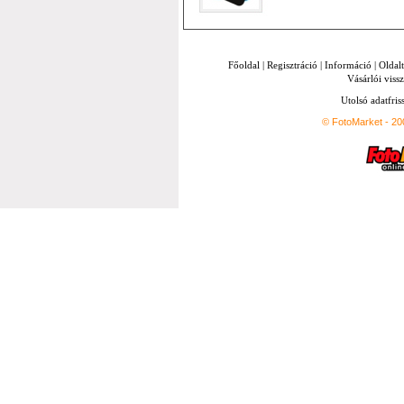
Főoldal
|
Regisztráció
|
Információ
|
Oldal
Vásárlói vissz
Utolsó adatfris
© FotoMarket - 2