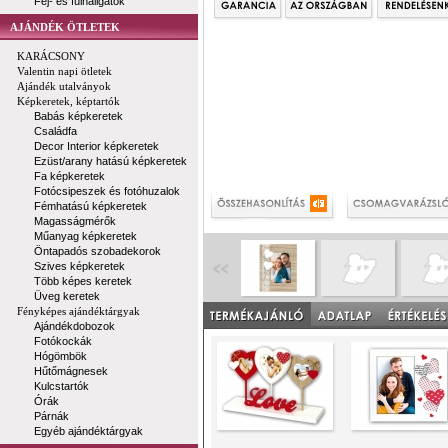
Fej- és fülhallgatók
AJÁNDÉK ÖTLETEK
KARÁCSONY
Valentin napi ötletek
Ajándék utalványok
Képkeretek, képtartók
Babás képkeretek
Családfa
Decor Interior képkeretek
Ezüst/arany hatású képkeretek
Fa képkeretek
Fotócsipeszek és fotóhuzalok
Fémhatású képkeretek
Magasságmérők
Műanyag képkeretek
Öntapadós szobadekorok
Szives képkeretek
Több képes keretek
Üveg keretek
Fényképes ajándéktárgyak
Ajándékdobozok
Fotókockák
Hógömbök
Hűtőmágnesek
Kulcstartók
Órák
Párnák
Egyéb ajándéktárgyak