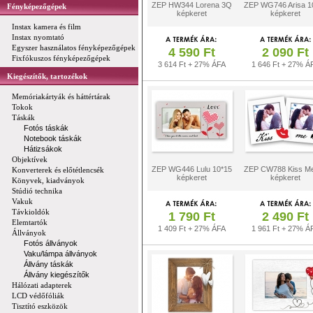
ZEP HW344 Lorena 3Q
ZEP WG746 Arisa 1
Fényképezőgépek
képkeret
képkeret
Instax kamera és film
Instax nyomtató
Egyszer használatos fényképezőgépek
4 590 Ft
2 090 Ft
Fixfókuszos fényképezőgépek
3 614 Ft + 27% ÁFA
1 646 Ft + 27% Á
Kiegészítők, tartozékok
Memóriakártyák és háttértárak
Tokok
Táskák
Fotós táskák
Notebook táskák
Hátizsákok
Objektívek
ZEP WG446 Lulu 10*15
ZEP CW788 Kiss M
Konverterek és előtétlencsék
képkeret
képkeret
Könyvek, kiadványok
Stúdió technika
Vakuk
Távkioldók
1 790 Ft
2 490 Ft
Elemtartók
1 409 Ft + 27% ÁFA
1 961 Ft + 27% Á
Állványok
Fotós állványok
Vaku/lámpa állványok
Állvány táskák
Állvány kiegészítők
Hálózati adapterek
LCD védőfóliák
Tisztító eszközök