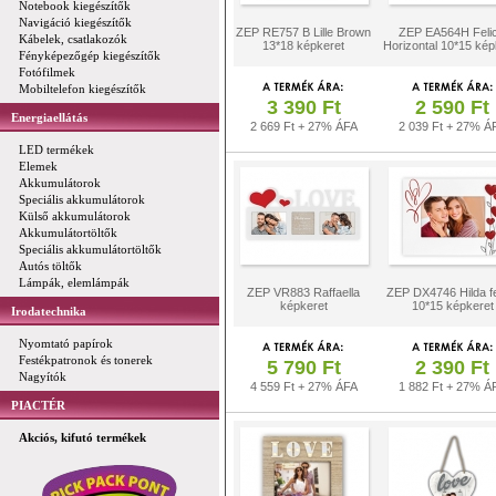
Notebook kiegészítők
Navigáció kiegészítők
ZEP RE757 B Lille Brown
ZEP EA564H Felic
Kábelek, csatlakozók
13*18 képkeret
Horizontal 10*15 kép
Fényképezőgép kiegészítők
Fotófilmek
Mobiltelefon kiegészítők
3 390 Ft
2 590 Ft
Energiaellátás
2 669 Ft + 27% ÁFA
2 039 Ft + 27% Á
LED termékek
Elemek
Akkumulátorok
Speciális akkumulátorok
Külső akkumulátorok
Akkumulátortöltők
Speciális akkumulátortöltők
Autós töltők
Lámpák, elemlámpák
ZEP VR883 Raffaella
ZEP DX4746 Hilda f
képkeret
10*15 képkeret
Irodatechnika
Nyomtató papírok
Festékpatronok és tonerek
5 790 Ft
2 390 Ft
Nagyítók
4 559 Ft + 27% ÁFA
1 882 Ft + 27% Á
PIACTÉR
Akciós, kifutó termékek