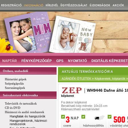
NAPTÁR
FÉNYKÉPEZŐGÉP
GPS
NYOMTATÓ
DIGITÁLIS KÉPKERET
Otthon, szabadidő
AJÁNDÉK ÖTLETEK » Képkeretek, képtartók »
Háztartási gépek
Szépségápolás
Szerszámgépek
WH9446 Dafne álló 1
Szórakoztató elektronika
képkeret
Fa dekor képkeret
Televíziók és tartozákok
Berakható kép mérete: 10x15 cm
CD és DVD
Kitámasztható asztali kivitel
Házimozi és audió rendszerek
Hangfalak és hangszórók
Hangprojektorok, házimozi
rendszerek