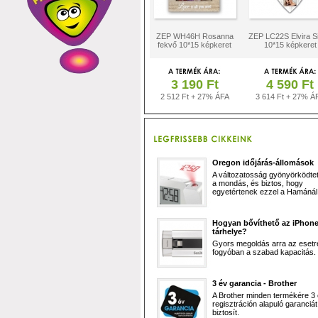
ZEP WH46H Rosanna
ZEP LC22S Elvira Si
fekvő 10*15 képkeret
10*15 képkeret
3 190 Ft
4 590 Ft
2 512 Ft + 27% ÁFA
3 614 Ft + 27% Á
Oregon időjárás-állomások
A változatosság gyönyörködtet,
a mondás, és biztos, hogy
egyetértenek ezzel a Hamánál 
Hogyan bővíthető az iPhon
tárhelye?
Gyors megoldás arra az esetr
fogyóban a szabad kapacitás.
3 év garancia - Brother
A Brother minden termékére 3
regisztráción alapuló garanciát
biztosít.