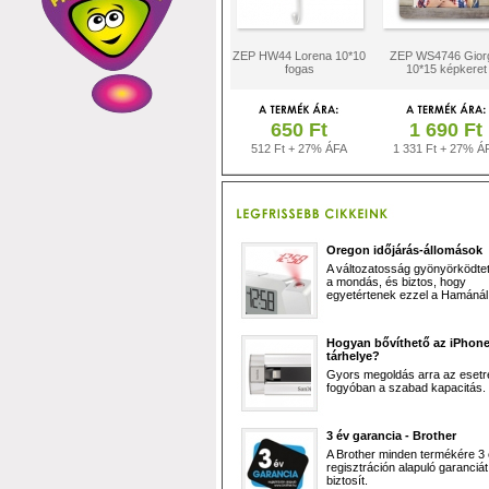
ZEP HW44 Lorena 10*10
ZEP WS4746 Gior
fogas
10*15 képkeret
650 Ft
1 690 Ft
512 Ft + 27% ÁFA
1 331 Ft + 27% Á
Oregon időjárás-állomások
A változatosság gyönyörködtet,
a mondás, és biztos, hogy
egyetértenek ezzel a Hamánál 
Hogyan bővíthető az iPhon
tárhelye?
Gyors megoldás arra az esetr
fogyóban a szabad kapacitás.
3 év garancia - Brother
A Brother minden termékére 3
regisztráción alapuló garanciát
biztosít.