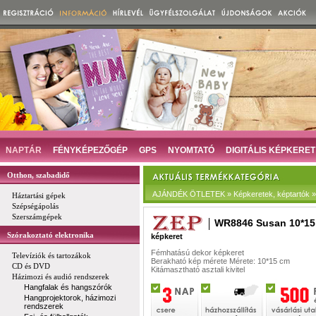
NAPTÁR
FÉNYKÉPEZŐGÉP
GPS
NYOMTATÓ
DIGITÁLIS KÉPKERET
Otthon, szabadidő
AJÁNDÉK ÖTLETEK » Képkeretek, képtartók »
Háztartási gépek
Szépségápolás
Szerszámgépek
WR8846 Susan 10*15
Szórakoztató elektronika
képkeret
Fémhatású dekor képkeret
Televíziók és tartozákok
Berakható kép mérete Mérete: 10*15 cm
CD és DVD
Kitámasztható asztali kivitel
Házimozi és audió rendszerek
Hangfalak és hangszórók
Hangprojektorok, házimozi
rendszerek