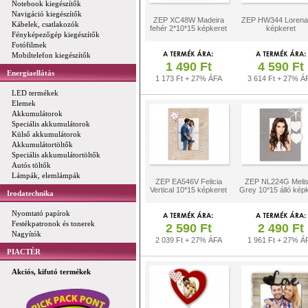
Notebook kiegészítők
Navigáció kiegészítők
ZEP XC48W Madeira
ZEP HW344 Lorena
Kábelek, csatlakozók
fehér 2*10*15 képkeret
képkeret
Fényképezőgép kiegészítők
Fotófilmek
Mobiltelefon kiegészítők
1 490 Ft
4 590 Ft
Energiaellátás
1 173 Ft + 27% ÁFA
3 614 Ft + 27% Á
LED termékek
Elemek
Akkumulátorok
Speciális akkumulátorok
Külső akkumulátorok
Akkumulátortöltők
Speciális akkumulátortöltők
Autós töltők
Lámpák, elemlámpák
ZEP EA546V Felicia
ZEP NL224G Meli
Vertical 10*15 képkeret
Grey 10*15 álló kép
Irodatechnika
Nyomtató papírok
Festékpatronok és tonerek
2 590 Ft
2 490 Ft
Nagyítók
2 039 Ft + 27% ÁFA
1 961 Ft + 27% Á
PIACTÉR
Akciós, kifutó termékek