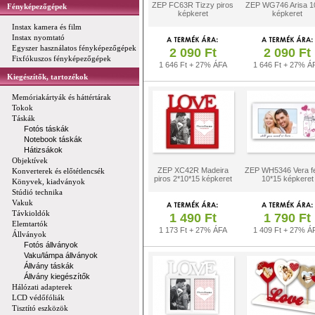
ZEP FC63R Tizzy piros
ZEP WG746 Arisa 1
Fényképezőgépek
képkeret
képkeret
Instax kamera és film
Instax nyomtató
Egyszer használatos fényképezőgépek
2 090 Ft
2 090 Ft
Fixfókuszos fényképezőgépek
1 646 Ft + 27% ÁFA
1 646 Ft + 27% Á
Kiegészítők, tartozékok
Memóriakártyák és háttértárak
Tokok
Táskák
Fotós táskák
Notebook táskák
Hátizsákok
Objektívek
ZEP XC42R Madeira
ZEP WH5346 Vera f
Konverterek és előtétlencsék
piros 2*10*15 képkeret
10*15 képkeret
Könyvek, kiadványok
Stúdió technika
Vakuk
Távkioldók
1 490 Ft
1 790 Ft
Elemtartók
1 173 Ft + 27% ÁFA
1 409 Ft + 27% Á
Állványok
Fotós állványok
Vaku/lámpa állványok
Állvány táskák
Állvány kiegészítők
Hálózati adapterek
LCD védőfóliák
Tisztító eszközök