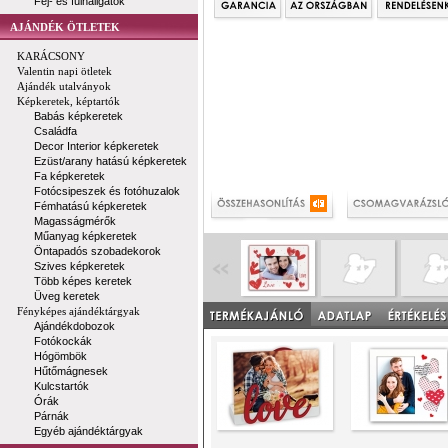
Fej- és fülhallgatók
AJÁNDÉK ÖTLETEK
KARÁCSONY
Valentin napi ötletek
Ajándék utalványok
Képkeretek, képtartók
Babás képkeretek
Családfa
Decor Interior képkeretek
Ezüst/arany hatású képkeretek
Fa képkeretek
Fotócsipeszek és fotóhuzalok
Fémhatású képkeretek
Magasságmérők
Műanyag képkeretek
Öntapadós szobadekorok
Szives képkeretek
Több képes keretek
Üveg keretek
Fényképes ajándéktárgyak
Ajándékdobozok
Fotókockák
Hógömbök
Hűtőmágnesek
Kulcstartók
Órák
Párnák
Egyéb ajándéktárgyak