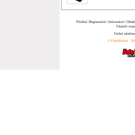
Főoldal
|
Regisztráció
|
Információ
|
Oldal
Vásárlói vissz
Utolsó adatfris
© FotoMarket - 2