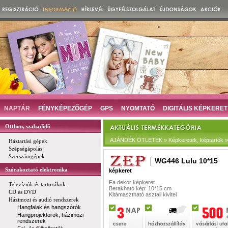
NAPTÁR
FÉNYKÉPEZŐGÉP
GPS
NYOMTATÓ
DIGITÁLIS KÉPKERET
Otthon, szabadidő
AJÁNDÉK ÖTLETEK » Képkeretek, képtartók »
Háztartási gépek
Szépségápolás
Szerszámgépek
WG446 Lulu 10*15
Szórakoztató elektronika
képkeret
Fa dekor képkeret
Televíziók és tartozákok
Berakható kép: 10*15 cm
CD és DVD
Kitámasztható asztali kivitel
Házimozi és audió rendszerek
Hangfalak és hangszórók
Hangprojektorok, házimozi
rendszerek