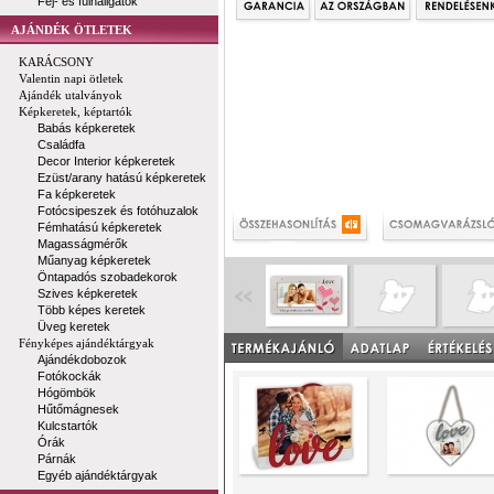
Fej- és fülhallgatók
AJÁNDÉK ÖTLETEK
KARÁCSONY
Valentin napi ötletek
Ajándék utalványok
Képkeretek, képtartók
Babás képkeretek
Családfa
Decor Interior képkeretek
Ezüst/arany hatású képkeretek
Fa képkeretek
Fotócsipeszek és fotóhuzalok
Fémhatású képkeretek
Magasságmérők
Műanyag képkeretek
Öntapadós szobadekorok
Szives képkeretek
Több képes keretek
Üveg keretek
Fényképes ajándéktárgyak
Ajándékdobozok
Fotókockák
Hógömbök
Hűtőmágnesek
Kulcstartók
Órák
Párnák
Egyéb ajándéktárgyak