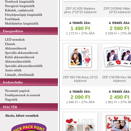
Notebook kiegészítők
Navigáció kiegészítők
ZEP XC42R Madeira
ZEP DX3846 Hilda á
Kábelek, csatlakozók
piros 2*10*15 képkeret
10*15 képkeret
Fényképezőgép kiegészítők
Fotófilmek
Mobiltelefon kiegészítők
1 490 Ft
2 590 Ft
Energiaellátás
1 173 Ft + 27% ÁFA
2 039 Ft + 27% Á
LED termékek
Elemek
Akkumulátorok
Speciális akkumulátorok
Külső akkumulátorok
Akkumulátortöltők
Speciális akkumulátortöltők
Autós töltők
Lámpák, elemlámpák
ZEP WG746 Arisa 10*15
ZEP CW788 Kiss M
képkeret
képkeret
Irodatechnika
Nyomtató papírok
Festékpatronok és tonerek
2 090 Ft
2 490 Ft
Nagyítók
1 646 Ft + 27% ÁFA
1 961 Ft + 27% Á
PIACTÉR
Akciós, kifutó termékek