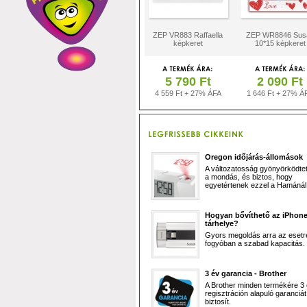
ZEP VR883 Raffaella
ZEP WR8846 Sus
képkeret
10*15 képkeret
5 790 Ft
2 090 Ft
4 559 Ft + 27% ÁFA
1 646 Ft + 27% Á
Oregon időjárás-állomások
A változatosság gyönyörködtet,
a mondás, és biztos, hogy
egyetértenek ezzel a Hamánál 
Hogyan bővíthető az iPhon
tárhelye?
Gyors megoldás arra az esetr
fogyóban a szabad kapacitás.
3 év garancia - Brother
A Brother minden termékére 3
regisztráción alapuló garanciát
biztosít.