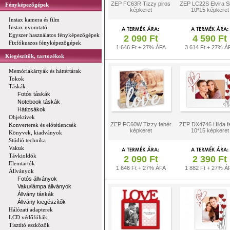
ZEP FC63R Tizzy piros
ZEP LC22S Elvira Si
Fényképezőgépek
képkeret
10*15 képkeret
Instax kamera és film
Instax nyomtató
Egyszer használatos fényképezőgépek
2 090 Ft
4 590 Ft
Fixfókuszos fényképezőgépek
1 646 Ft + 27% ÁFA
3 614 Ft + 27% Á
Kiegészítők, tartozékok
Memóriakártyák és háttértárak
Tokok
Táskák
Fotós táskák
Notebook táskák
Hátizsákok
Objektívek
ZEP FC60W Tizzy fehér
ZEP DX4746 Hilda f
Konverterek és előtétlencsék
képkeret
10*15 képkeret
Könyvek, kiadványok
Stúdió technika
Vakuk
Távkioldók
2 090 Ft
2 390 Ft
Elemtartók
1 646 Ft + 27% ÁFA
1 882 Ft + 27% Á
Állványok
Fotós állványok
Vaku/lámpa állványok
Állvány táskák
Állvány kiegészítők
Hálózati adapterek
LCD védőfóliák
Tisztító eszközök