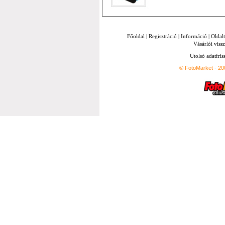
Főoldal
|
Regisztráció
|
Információ
|
Oldal
Vásárlói vissz
Utolsó adatfris
© FotoMarket - 2