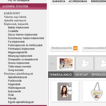
Fej- és fülhallgatók
AJÁNDÉK ÖTLETEK
KARÁCSONY
Valentin napi ötletek
Ajándék utalványok
Képkeretek, képtartók
Babás képkeretek
Családfa
Decor Interior képkeretek
Ezüst/arany hatású képkeretek
Fa képkeretek
Fotócsipeszek és fotóhuzalok
Fémhatású képkeretek
Magasságmérők
Műanyag képkeretek
Öntapadós szobadekorok
Szives képkeretek
Több képes keretek
Üveg keretek
Fényképes ajándéktárgyak
Ajándékdobozok
Fotókockák
Hógömbök
Hűtőmágnesek
Kulcstartók
Órák
Párnák
Egyéb ajándéktárgyak