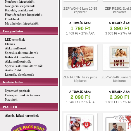
Notebook kiegészítők
Navigáció kiegészítők
ZEP WG446 Lulu 10*15
ZEP RE292 Edel 
Kábelek, csatlakozók
képkeret
képkeret
Fényképezőgép kiegészítők
Fotófilmek
Mobiltelefon kiegészítők
1 790 Ft
3 890 Ft
Energiaellátás
1 409 Ft + 27% ÁFA
3 063 Ft + 27% Á
LED termékek
Elemek
Akkumulátorok
Speciális akkumulátorok
Külső akkumulátorok
Akkumulátortöltők
Speciális akkumulátortöltők
Autós töltők
Lámpák, elemlámpák
ZEP FC63R Tizzy piros
ZEP WS246 Luana 1
képkeret
képkeret
Irodatechnika
Nyomtató papírok
Festékpatronok és tonerek
2 090 Ft
2 390 Ft
Nagyítók
1 646 Ft + 27% ÁFA
1 882 Ft + 27% Á
PIACTÉR
Akciós, kifutó termékek