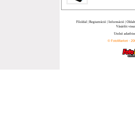
Főoldal
|
Regisztráció
|
Információ
|
Oldal
Vásárlói vissz
Utolsó adatfris
© FotoMarket - 2