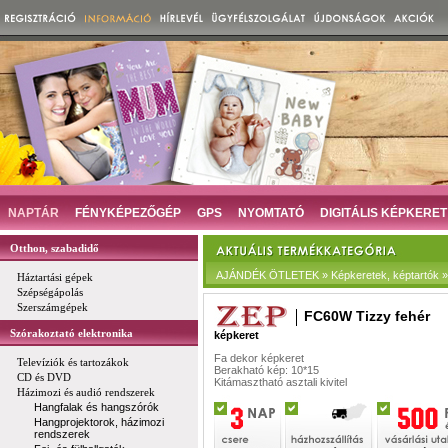
NAPTÁR
FÉNYKÉPEZŐGÉP
GPS
NYOMTATÓ
DIGITÁLIS KÉPKERET
Otthon, szabadidő
AJÁNDÉK ÖTLETEK » Képkeretek, képtartók »
Háztartási gépek
Szépségápolás
Szerszámgépek
FC60W Tizzy fehér
Szórakoztató elektronika
képkeret
Fa dekor képkeret
Televíziók és tartozákok
Berakható kép: 10*15
CD és DVD
Kitámasztható asztali kivitel
Házimozi és audió rendszerek
Hangfalak és hangszórók
Hangprojektorok, házimozi
rendszerek