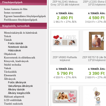
ZEP NL224G Melissa
ZEP LC22G Elvira 
Fényképezőgépek
Grey 10*15 álló képkeret
10*15 képkeret
Instax kamera és film
Instax nyomtató
Egyszer használatos fényképezőgépek
2 490 Ft
4 590 Ft
Fixfókuszos fényképezőgépek
1 961 Ft + 27% ÁFA
3 614 Ft + 27% Á
Kiegészítők, tartozékok
Memóriakártyák és háttértárak
Tokok
Táskák
Fotós táskák
Notebook táskák
Hátizsákok
Objektívek
ZEP VR883 Raffaella
ZEP RE757 B Lille 
Konverterek és előtétlencsék
képkeret
13*18 képkeret
Könyvek, kiadványok
Stúdió technika
Vakuk
Távkioldók
5 790 Ft
3 390 Ft
Elemtartók
4 559 Ft + 27% ÁFA
2 669 Ft + 27% Á
Állványok
Fotós állványok
Vaku/lámpa állványok
Állvány táskák
Állvány kiegészítők
Hálózati adapterek
LCD védőfóliák
Tisztító eszközök