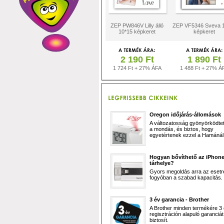
ZEP PW846V Lilly álló
ZEP VF5346 Sveva 
10*15 képkeret
képkeret
2 190 Ft
1 890 Ft
1 724 Ft + 27% ÁFA
1 488 Ft + 27% Á
Oregon időjárás-állomások
A változatosság gyönyörködtet,
a mondás, és biztos, hogy
egyetértenek ezzel a Hamánál 
Hogyan bővíthető az iPhon
tárhelye?
Gyors megoldás arra az esetr
fogyóban a szabad kapacitás.
3 év garancia - Brother
A Brother minden termékére 3
regisztráción alapuló garanciát
biztosít.