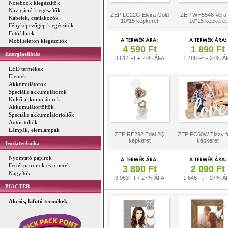
Notebook kiegészítők
Navigáció kiegészítők
ZEP LC22G Elvira Gold
ZEP WH5546 Vera á
Kábelek, csatlakozók
10*15 képkeret
10*15 képkeret
Fényképezőgép kiegészítők
Fotófilmek
Mobiltelefon kiegészítők
4 590 Ft
1 890 Ft
Energiaellátás
3 614 Ft + 27% ÁFA
1 488 Ft + 27% Á
LED termékek
Elemek
Akkumulátorok
Speciális akkumulátorok
Külső akkumulátorok
Akkumulátortöltők
Speciális akkumulátortöltők
Autós töltők
Lámpák, elemlámpák
ZEP RE292 Edel 2Q
ZEP FC60W Tizzy f
képkeret
képkeret
Irodatechnika
Nyomtató papírok
Festékpatronok és tonerek
3 890 Ft
2 090 Ft
Nagyítók
3 063 Ft + 27% ÁFA
1 646 Ft + 27% Á
PIACTÉR
Akciós, kifutó termékek