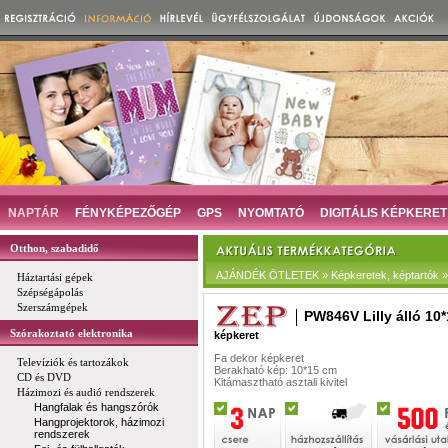
NAPTÁR
FÉNYKÉPEZŐGÉP
GPS
NYOMTATÓ
DIGITÁLIS KÉPKERET
Otthon, szabadidő
AJÁNDÉK ÖTLETEK » Képkeretek, képtartók »
Háztartási gépek
Szépségápolás
Szerszámgépek
PW846V Lilly álló 10
Szórakoztató elektronika
képkeret
Fa dekor képkeret
Televíziók és tartozákok
Berakható kép: 10*15 cm
CD és DVD
Kitámasztható asztali kivitel
Házimozi és audió rendszerek
Hangfalak és hangszórók
Hangprojektorok, házimozi
rendszerek