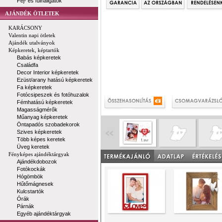
Fej- és fülhallgatók
AJÁNDÉK ÖTLETEK
KARÁCSONY
Valentin napi ötletek
Ajándék utalványok
Képkeretek, képtartók
Babás képkeretek
Családfa
Decor Interior képkeretek
Ezüst/arany hatású képkeretek
Fa képkeretek
Fotócsipeszek és fotóhuzalok
Fémhatású képkeretek
Magasságmérők
Műanyag képkeretek
Öntapadós szobadekorok
Szives képkeretek
Több képes keretek
Üveg keretek
Fényképes ajándéktárgyak
Ajándékdobozok
Fotókockák
Hógömbök
Hűtőmágnesek
Kulcstartók
Órák
Párnák
Egyéb ajándéktárgyak