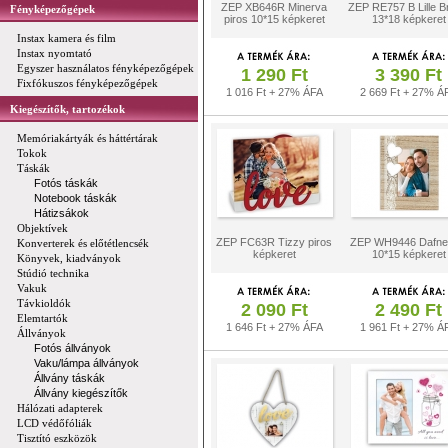
ZEP XB646R Minerva
ZEP RE757 B Lille 
Fényképezőgépek
piros 10*15 képkeret
13*18 képkeret
Instax kamera és film
Instax nyomtató
Egyszer használatos fényképezőgépek
1 290 Ft
3 390 Ft
Fixfókuszos fényképezőgépek
1 016 Ft + 27% ÁFA
2 669 Ft + 27% Á
Kiegészítők, tartozékok
Memóriakártyák és háttértárak
Tokok
Táskák
Fotós táskák
Notebook táskák
Hátizsákok
Objektívek
ZEP FC63R Tizzy piros
ZEP WH9446 Dafne 
Konverterek és előtétlencsék
képkeret
10*15 képkeret
Könyvek, kiadványok
Stúdió technika
Vakuk
Távkioldók
2 090 Ft
2 490 Ft
Elemtartók
1 646 Ft + 27% ÁFA
1 961 Ft + 27% Á
Állványok
Fotós állványok
Vaku/lámpa állványok
Állvány táskák
Állvány kiegészítők
Hálózati adapterek
LCD védőfóliák
Tisztító eszközök