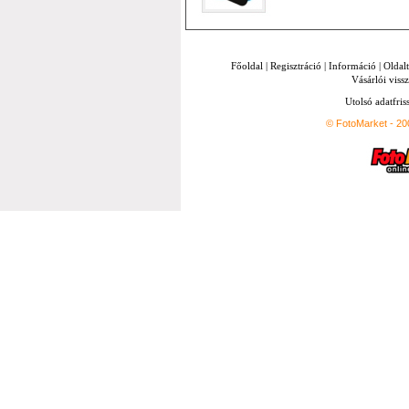
Főoldal
|
Regisztráció
|
Információ
|
Oldal
Vásárlói vissz
Utolsó adatfris
© FotoMarket - 2