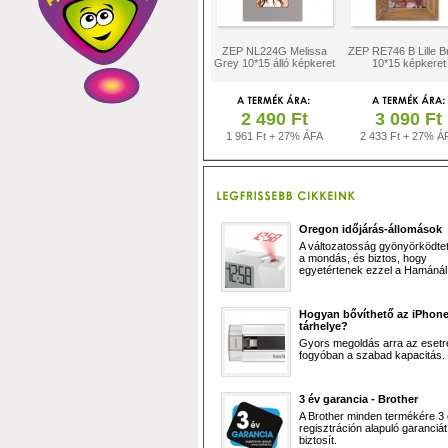
ZEP NL224G Melissa
ZEP RE746 B Lille 
Grey 10*15 álló képkeret
10*15 képkeret
2 490 Ft
3 090 Ft
1 961 Ft + 27% ÁFA
2 433 Ft + 27% Á
Oregon időjárás-állomások
A változatosság gyönyörködtet,
a mondás, és biztos, hogy
egyetértenek ezzel a Hamánál 
Hogyan bővíthető az iPhon
tárhelye?
Gyors megoldás arra az esetr
fogyóban a szabad kapacitás.
3 év garancia - Brother
A Brother minden termékére 3
regisztráción alapuló garanciát
biztosít.