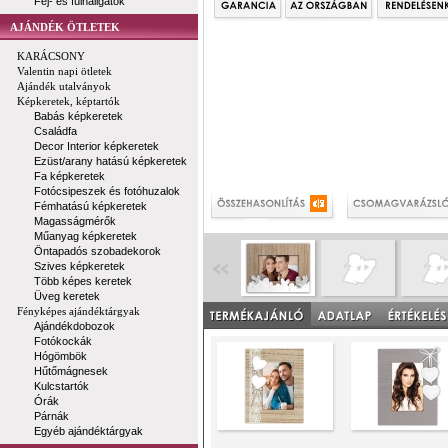
Fej- és fülhallgatók
AJÁNDÉK ÖTLETEK
KARÁCSONY
Valentin napi ötletek
Ajándék utalványok
Képkeretek, képtartók
Babás képkeretek
Családfa
Decor Interior képkeretek
Ezüst/arany hatású képkeretek
Fa képkeretek
Fotócsipeszek és fotóhuzalok
Fémhatású képkeretek
Magasságmérők
Műanyag képkeretek
Öntapadós szobadekorok
Szives képkeretek
Több képes keretek
Üveg keretek
Fényképes ajándéktárgyak
Ajándékdobozok
Fotókockák
Hógömbök
Hűtőmágnesek
Kulcstartók
Órák
Párnák
Egyéb ajándéktárgyak