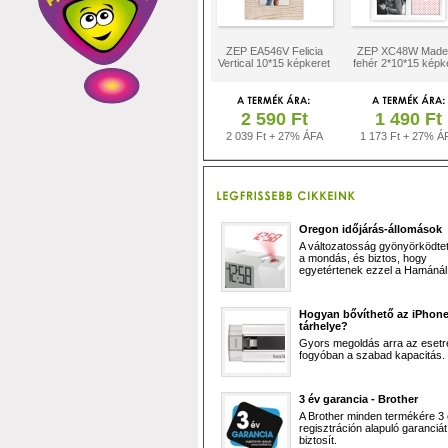
ZEP EA546V Felicia
ZEP XC48W Madei
Vertical 10*15 képkeret
fehér 2*10*15 képk
2 590 Ft
1 490 Ft
2 039 Ft + 27% ÁFA
1 173 Ft + 27% Á
Oregon időjárás-állomások
A változatosság gyönyörködtet,
a mondás, és biztos, hogy
egyetértenek ezzel a Hamánál 
Hogyan bővíthető az iPhon
tárhelye?
Gyors megoldás arra az esetr
fogyóban a szabad kapacitás.
3 év garancia - Brother
A Brother minden termékére 3
regisztráción alapuló garanciát
biztosít.