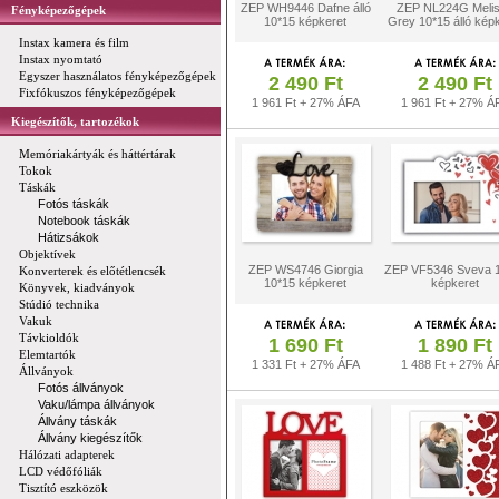
ZEP WH9446 Dafne álló
ZEP NL224G Meli
Fényképezőgépek
10*15 képkeret
Grey 10*15 álló kép
Instax kamera és film
Instax nyomtató
Egyszer használatos fényképezőgépek
2 490 Ft
2 490 Ft
Fixfókuszos fényképezőgépek
1 961 Ft + 27% ÁFA
1 961 Ft + 27% Á
Kiegészítők, tartozékok
Memóriakártyák és háttértárak
Tokok
Táskák
Fotós táskák
Notebook táskák
Hátizsákok
Objektívek
ZEP WS4746 Giorgia
ZEP VF5346 Sveva 
Konverterek és előtétlencsék
10*15 képkeret
képkeret
Könyvek, kiadványok
Stúdió technika
Vakuk
Távkioldók
1 690 Ft
1 890 Ft
Elemtartók
1 331 Ft + 27% ÁFA
1 488 Ft + 27% Á
Állványok
Fotós állványok
Vaku/lámpa állványok
Állvány táskák
Állvány kiegészítők
Hálózati adapterek
LCD védőfóliák
Tisztító eszközök