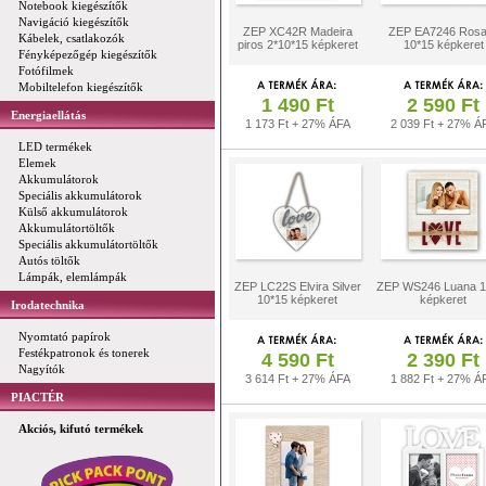
Notebook kiegészítők
Navigáció kiegészítők
ZEP XC42R Madeira
ZEP EA7246 Rosal
Kábelek, csatlakozók
piros 2*10*15 képkeret
10*15 képkeret
Fényképezőgép kiegészítők
Fotófilmek
Mobiltelefon kiegészítők
1 490 Ft
2 590 Ft
Energiaellátás
1 173 Ft + 27% ÁFA
2 039 Ft + 27% Á
LED termékek
Elemek
Akkumulátorok
Speciális akkumulátorok
Külső akkumulátorok
Akkumulátortöltők
Speciális akkumulátortöltők
Autós töltők
Lámpák, elemlámpák
ZEP LC22S Elvira Silver
ZEP WS246 Luana 1
10*15 képkeret
képkeret
Irodatechnika
Nyomtató papírok
Festékpatronok és tonerek
4 590 Ft
2 390 Ft
Nagyítók
3 614 Ft + 27% ÁFA
1 882 Ft + 27% Á
PIACTÉR
Akciós, kifutó termékek