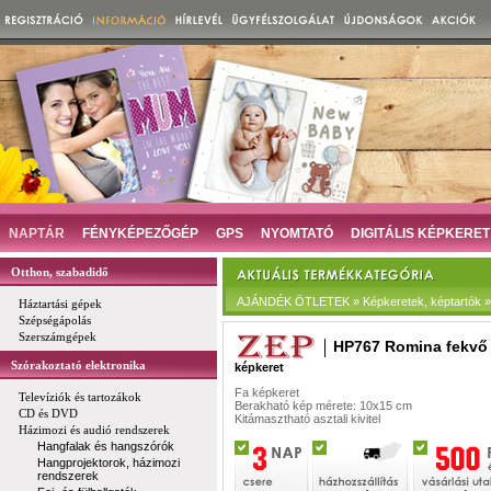
NAPTÁR
FÉNYKÉPEZŐGÉP
GPS
NYOMTATÓ
DIGITÁLIS KÉPKERET
Otthon, szabadidő
AJÁNDÉK ÖTLETEK » Képkeretek, képtartók »
Háztartási gépek
Szépségápolás
Szerszámgépek
HP767 Romina fekvő
Szórakoztató elektronika
képkeret
Fa képkeret
Televíziók és tartozákok
Berakható kép mérete: 10x15 cm
CD és DVD
Kitámasztható asztali kivitel
Házimozi és audió rendszerek
Hangfalak és hangszórók
Hangprojektorok, házimozi
rendszerek