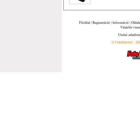
Főoldal
|
Regisztráció
|
Információ
|
Oldal
Vásárlói vissz
Utolsó adatfris
© FotoMarket - 2