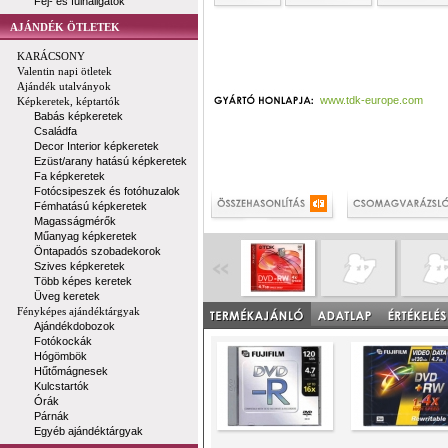
Fej- és fülhallgatók
AJÁNDÉK ÖTLETEK
KARÁCSONY
Valentin napi ötletek
Ajándék utalványok
www.tdk-europe.com
Képkeretek, képtartók
Babás képkeretek
Családfa
Decor Interior képkeretek
Ezüst/arany hatású képkeretek
Fa képkeretek
Fotócsipeszek és fotóhuzalok
Fémhatású képkeretek
Magasságmérők
Műanyag képkeretek
Öntapadós szobadekorok
Szives képkeretek
Több képes keretek
Üveg keretek
Fényképes ajándéktárgyak
Ajándékdobozok
Fotókockák
Hógömbök
Hűtőmágnesek
Kulcstartók
Órák
Párnák
Egyéb ajándéktárgyak