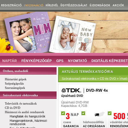
NAPTÁR
FÉNYKÉPEZŐGÉP
GPS
NYOMTATÓ
DIGITÁLIS KÉPKERET
Otthon, szabadidő
Szórakoztató elektronika » CD és DVD » Írhat
Háztartási gépek
Szépségápolás
Szerszámgépek
DVD-RW 4x
Szórakoztató elektronika
újraírható DVD
Újraírható DVD-RW
Televíziók és tartozákok
Kapacitása: 4,7GB
CD és DVD
Házimozi és audió rendszerek
Hangfalak és hangszórók
Hangprojektorok, házimozi
rendszerek