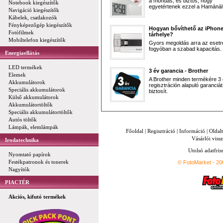
a mondás, és biztos, hogy
Notebook kiegészítők
egyetértenek ezzel a Hamánál 
Navigáció kiegészítők
Kábelek, csatlakozók
Fényképezőgép kiegészítők
Hogyan bővíthető az iPhon
Fotófilmek
tárhelye?
Mobiltelefon kiegészítők
Gyors megoldás arra az esetr
fogyóban a szabad kapacitás.
Energiaellátás
LED termékek
3 év garancia - Brother
Elemek
A Brother minden termékére 3
Akkumulátorok
regisztráción alapuló garanciát
Speciális akkumulátorok
biztosít.
Külső akkumulátorok
Akkumulátortöltők
Speciális akkumulátortöltők
Autós töltők
Lámpák, elemlámpák
Főoldal
|
Regisztráció
|
Információ
|
Oldal
Vásárlói vissz
Irodatechnika
Utolsó adatfris
Nyomtató papírok
Festékpatronok és tonerek
© FotoMarket - 2
Nagyítók
PIACTÉR
Akciós, kifutó termékek