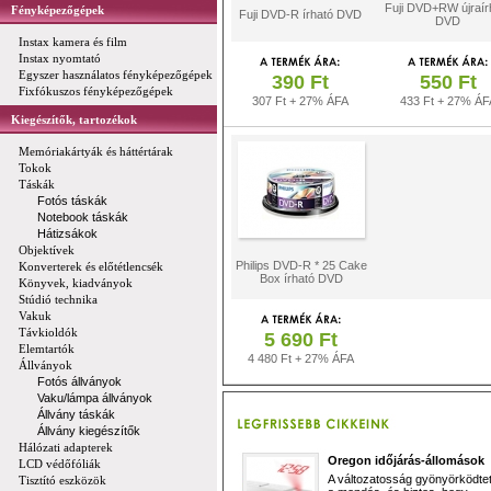
Fuji DVD+RW újraír
Fényképezőgépek
Fuji DVD-R írható DVD
DVD
Instax kamera és film
Instax nyomtató
Egyszer használatos fényképezőgépek
390 Ft
550 Ft
Fixfókuszos fényképezőgépek
307 Ft + 27% ÁFA
433 Ft + 27% ÁF
Kiegészítők, tartozékok
Memóriakártyák és háttértárak
Tokok
Táskák
Fotós táskák
Notebook táskák
Hátizsákok
Objektívek
Philips DVD-R * 25 Cake
Konverterek és előtétlencsék
Box írható DVD
Könyvek, kiadványok
Stúdió technika
Vakuk
Távkioldók
5 690 Ft
Elemtartók
4 480 Ft + 27% ÁFA
Állványok
Fotós állványok
Vaku/lámpa állványok
Állvány táskák
Állvány kiegészítők
Hálózati adapterek
Oregon időjárás-állomások
LCD védőfóliák
A változatosság gyönyörködtet,
Tisztító eszközök