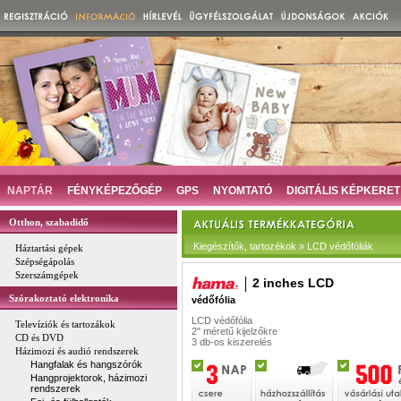
NAPTÁR
FÉNYKÉPEZŐGÉP
GPS
NYOMTATÓ
DIGITÁLIS KÉPKERET
Otthon, szabadidő
Kiegészítők, tartozékok » LCD védőfóliák
Háztartási gépek
Szépségápolás
Szerszámgépek
2 inches LCD
Szórakoztató elektronika
védőfólia
LCD védőfólia
Televíziók és tartozákok
2" méretű kijelzőkre
CD és DVD
3 db-os kiszerelés
Házimozi és audió rendszerek
Hangfalak és hangszórók
Hangprojektorok, házimozi
rendszerek