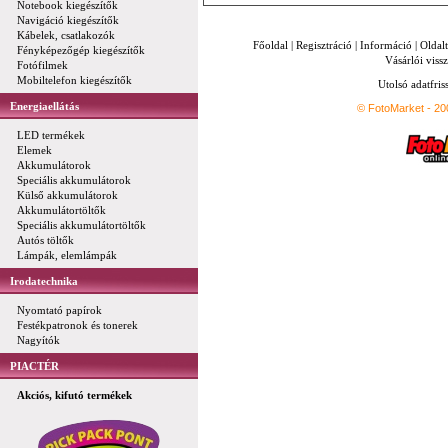
Notebook kiegészítők
Navigáció kiegészítők
Kábelek, csatlakozók
Főoldal
|
Regisztráció
|
Információ
|
Oldal
Fényképezőgép kiegészítők
Vásárlói vissz
Fotófilmek
Mobiltelefon kiegészítők
Utolsó adatfris
Energiaellátás
© FotoMarket - 2
LED termékek
Elemek
Akkumulátorok
Speciális akkumulátorok
Külső akkumulátorok
Akkumulátortöltők
Speciális akkumulátortöltők
Autós töltők
Lámpák, elemlámpák
Irodatechnika
Nyomtató papírok
Festékpatronok és tonerek
Nagyítók
PIACTÉR
Akciós, kifutó termékek