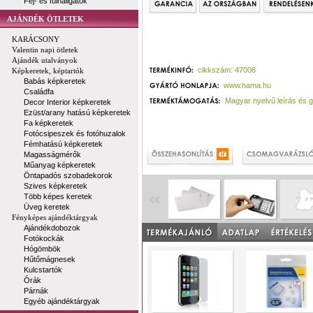
Fej- és fülhallgatók
AJÁNDÉK ÖTLETEK
KARÁCSONY
Valentin napi ötletek
Ajándék utalványok
cikkszám: 47008
Képkeretek, képtartók
Babás képkeretek
www.hama.hu
Családfa
Magyar nyelvű leírás és 
Decor Interior képkeretek
Ezüst/arany hatású képkeretek
Fa képkeretek
Fotócsipeszek és fotóhuzalok
Fémhatású képkeretek
Magasságmérők
Műanyag képkeretek
Öntapadós szobadekorok
Szives képkeretek
Több képes keretek
Üveg keretek
Fényképes ajándéktárgyak
Ajándékdobozok
Fotókockák
Hógömbök
Hűtőmágnesek
Kulcstartók
Órák
Párnák
Egyéb ajándéktárgyak