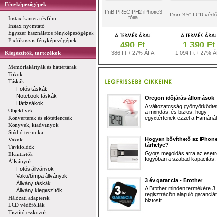
Fényképezőgépek
T'nB PRECIPH2 iPhone3
Dörr 3,5" LCD védő 
fólia
Instax kamera és film
Instax nyomtató
Egyszer használatos fényképezőgépek
Fixfókuszos fényképezőgépek
490 Ft
1 390 Ft
Kiegészítők, tartozékok
386 Ft + 27% ÁFA
1 094 Ft + 27% Á
Memóriakártyák és háttértárak
Tokok
Táskák
Fotós táskák
Notebook táskák
Oregon időjárás-állomások
Hátizsákok
A változatosság gyönyörködtet,
Objektívek
a mondás, és biztos, hogy
Konverterek és előtétlencsék
egyetértenek ezzel a Hamánál 
Könyvek, kiadványok
Stúdió technika
Hogyan bővíthető az iPhon
Vakuk
tárhelye?
Távkioldók
Gyors megoldás arra az esetr
Elemtartók
fogyóban a szabad kapacitás.
Állványok
Fotós állványok
Vaku/lámpa állványok
3 év garancia - Brother
Állvány táskák
A Brother minden termékére 3
Állvány kiegészítők
regisztráción alapuló garanciát
Hálózati adapterek
biztosít.
LCD védőfóliák
Tisztító eszközök