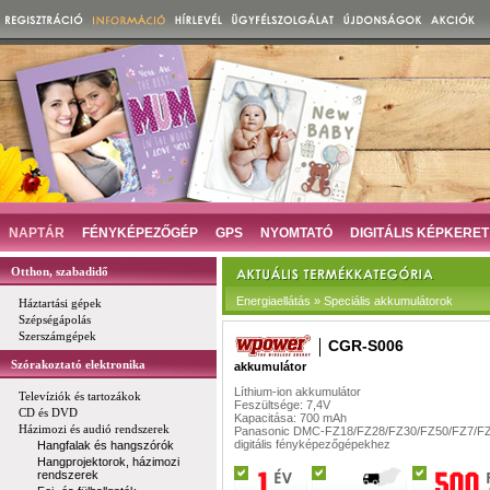
NAPTÁR
FÉNYKÉPEZŐGÉP
GPS
NYOMTATÓ
DIGITÁLIS KÉPKERET
Otthon, szabadidő
Energiaellátás » Speciális akkumulátorok
Háztartási gépek
Szépségápolás
Szerszámgépek
CGR-S006
Szórakoztató elektronika
akkumulátor
Líthium-ion akkumulátor
Televíziók és tartozákok
Feszültsége: 7,4V
CD és DVD
Kapacitása: 700 mAh
Házimozi és audió rendszerek
Panasonic DMC-FZ18/FZ28/FZ30/FZ50/FZ7/FZ
digitális fényképezőgépekhez
Hangfalak és hangszórók
Hangprojektorok, házimozi
rendszerek