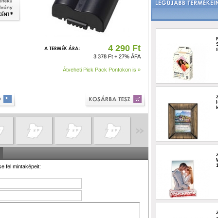
4 290 Ft
3 378 Ft + 27% ÁFA
Átveheti Pick Pack Pontokon is »
se fel mintaképeit: