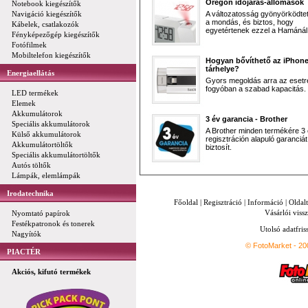
Oregon időjárás-állomások
Notebook kiegészítők
Navigáció kiegészítők
A változatosság gyönyörködtet,
a mondás, és biztos, hogy
Kábelek, csatlakozók
egyetértenek ezzel a Hamánál 
Fényképezőgép kiegészítők
Fotófilmek
Mobiltelefon kiegészítők
Hogyan bővíthető az iPhon
tárhelye?
Energiaellátás
Gyors megoldás arra az esetr
fogyóban a szabad kapacitás.
LED termékek
Elemek
Akkumulátorok
3 év garancia - Brother
Speciális akkumulátorok
A Brother minden termékére 3
Külső akkumulátorok
regisztráción alapuló garanciát
Akkumulátortöltők
biztosít.
Speciális akkumulátortöltők
Autós töltők
Lámpák, elemlámpák
Irodatechnika
Főoldal
|
Regisztráció
|
Információ
|
Oldal
Vásárlói vissz
Nyomtató papírok
Festékpatronok és tonerek
Utolsó adatfris
Nagyítók
© FotoMarket - 2
PIACTÉR
Akciós, kifutó termékek