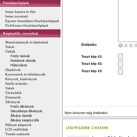
Fényképezőgépek
Instax kamera és film
Instax nyomtató
Egyszer használatos fényképezőgépek
Fixfókuszos fényképezőgépek
Kiegészítők, tartozékok
Memóriakártyák és háttértárak
Értékelés:
Tokok
Táskák
Fotós táskák
Teszt kép #1:
Notebook táskák
Teszt kép #2:
Hátizsákok
Objektívek
Teszt kép #3:
Konverterek és előtétlencsék
Könyvek, kiadványok
Stúdió technika
Vakuk
Távkioldók
Elemtartók
Állványok
Fotós állványok
Vaku/lámpa állványok
Nem érkezett még értékelés!
Állvány táskák
Állvány kiegészítők
Hálózati adapterek
LCD védőfóliák
Tisztító eszközök