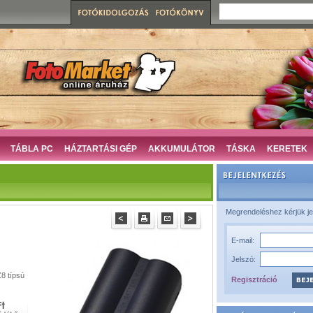
TÁBLA PC
HÁZTARTÁSI GÉP
AKKUMULÁTOR
TÁSKA
KERETEK
Megrendeléshez kérjük je
E-mail:
Jelszó:
8 típsú
Regisztráció