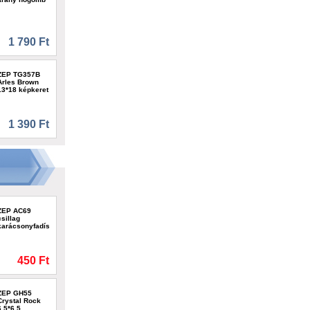
1 790 Ft
ZEP TG357B
Arles Brown
13*18 képkeret
1 390 Ft
ZEP AC69
csillag
karácsonyfadísz
450 Ft
ZEP GH55
Crystal Rock
6,5*6,5