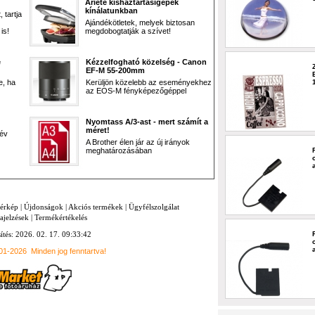
Ariete kisháztartásigépek
kínálatunkban
 tartja
Ajándékötletek, melyek biztosan
is!
megdobogtatják a szívet!
e
Kézzelfogható közelség - Canon
EF-M 55-200mm
e, ha
Kerüljön közelebb az eseményekhez
az EOS-M fényképezőgéppel
Nyomtass A/3-ast - mert számít a
méret!
 év
A Brother élen jár az új irányok
meghatározásában
térkép
|
Újdonságok
|
Akciós termékek
|
Ügyfélszolgálat
ajelzések
|
Termékértékelés
sítés: 2026. 02. 17. 09:33:42
001-2026
Minden jog fenntartva!