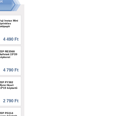
Fuji Instax Mini
Sprinkles
fotópapír
4 490 Ft
ZEP RE3568
Hallstatt 15*20
képkeret
4 790 Ft
ZEP PY382
Wynn Heart
10*15 képtartó
2 790 Ft
ZEP PG114
arany hógömb