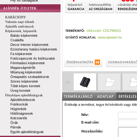
Fej- és fülhallgatók
AJÁNDÉK ÖTLETEK
KARÁCSONY
Valentin napi ötletek
Ajándék utalványok
cikkszám: CDCPA0011
Képkeretek, képtartók
Babás képkeretek
www.wpower.hu
Családfa
Decor Interior képkeretek
Ezüst/arany hatású képkeretek
Fa képkeretek
Fotócsipeszek és fotóhuzalok
Fémhatású képkeretek
Magasságmérők
Műanyag képkeretek
Öntapadós szobadekorok
Szives képkeretek
Több képes keretek
Üveg keretek
Fényképes ajándéktárgyak
Ajándékdobozok
Fotókockák
Értékelje a terméket, tegye fel kérdését vagy tölt
Hógömbök
Hűtőmágnesek
Név:
Kulcstartók
E-mail cím:
Órák
Párnák
Hozzászólás:
Egyéb ajándéktárgyak