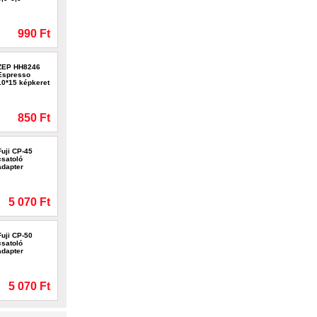
990 Ft
ZEP HH8246
Espresso
10*15 képkeret
850 Ft
Fuji CP-45
csatoló
adapter
5 070 Ft
Fuji CP-50
csatoló
adapter
5 070 Ft