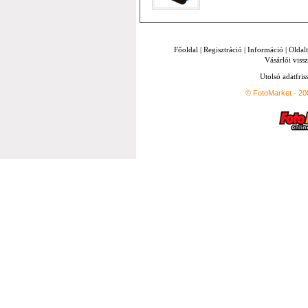
Főoldal
|
Regisztráció
|
Információ
|
Oldal
Vásárlói vissz
Utolsó adatfris
© FotoMarket - 2