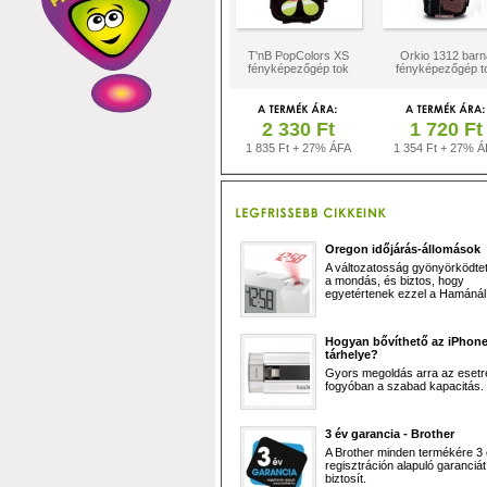
T'nB PopColors XS
Orkio 1312 barn
fényképezőgép tok
fényképezőgép t
2 330 Ft
1 720 Ft
1 835 Ft + 27% ÁFA
1 354 Ft + 27% Á
Oregon időjárás-állomások
A változatosság gyönyörködtet,
a mondás, és biztos, hogy
egyetértenek ezzel a Hamánál 
Hogyan bővíthető az iPhon
tárhelye?
Gyors megoldás arra az esetr
fogyóban a szabad kapacitás.
3 év garancia - Brother
A Brother minden termékére 3
regisztráción alapuló garanciát
biztosít.