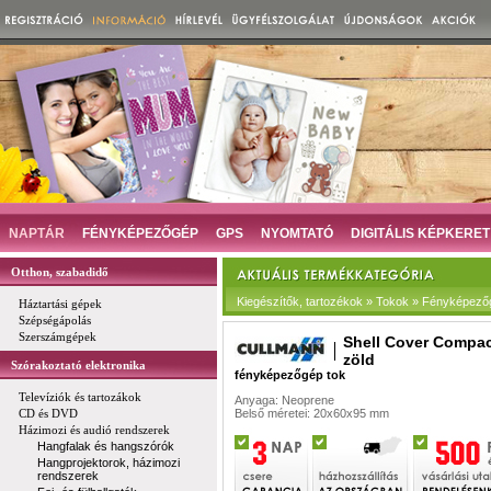
NAPTÁR
FÉNYKÉPEZŐGÉP
GPS
NYOMTATÓ
DIGITÁLIS KÉPKERET
Otthon, szabadidő
Kiegészítők, tartozékok » Tokok » Fényképező
Háztartási gépek
Szépségápolás
Szerszámgépek
Shell Cover Compac
zöld
Szórakoztató elektronika
fényképezőgép tok
Televíziók és tartozákok
Anyaga: Neoprene
CD és DVD
Belső méretei: 20x60x95 mm
Házimozi és audió rendszerek
Hangfalak és hangszórók
Hangprojektorok, házimozi
rendszerek