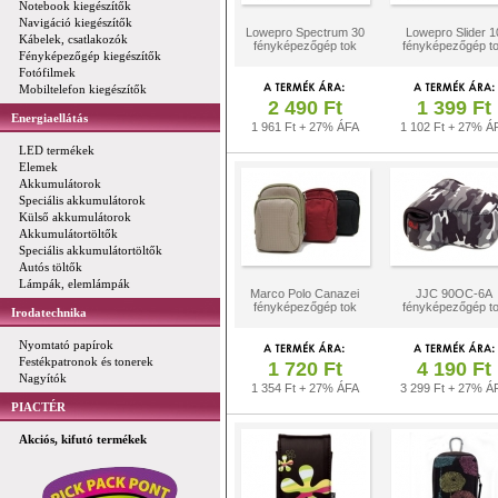
Notebook kiegészítők
Navigáció kiegészítők
Lowepro Spectrum 30
Lowepro Slider 1
Kábelek, csatlakozók
fényképezőgép tok
fényképezőgép t
Fényképezőgép kiegészítők
Fotófilmek
Mobiltelefon kiegészítők
2 490 Ft
1 399 Ft
Energiaellátás
1 961 Ft + 27% ÁFA
1 102 Ft + 27% Á
LED termékek
Elemek
Akkumulátorok
Speciális akkumulátorok
Külső akkumulátorok
Akkumulátortöltők
Speciális akkumulátortöltők
Autós töltők
Lámpák, elemlámpák
Marco Polo Canazei
JJC 90OC-6A
fényképezőgép tok
fényképezőgép t
Irodatechnika
Nyomtató papírok
Festékpatronok és tonerek
1 720 Ft
4 190 Ft
Nagyítók
1 354 Ft + 27% ÁFA
3 299 Ft + 27% Á
PIACTÉR
Akciós, kifutó termékek