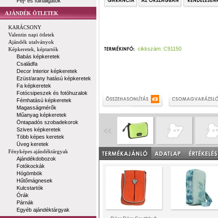
Fej- és fülhallgatók
AJÁNDÉK ÖTLETEK
KARÁCSONY
Valentin napi ötletek
Ajándék utalványok
cikkszám: C91150
Képkeretek, képtartók
Babás képkeretek
Családfa
Decor Interior képkeretek
Ezüst/arany hatású képkeretek
Fa képkeretek
Fotócsipeszek és fotóhuzalok
Fémhatású képkeretek
Magasságmérők
Műanyag képkeretek
Öntapadós szobadekorok
Szives képkeretek
Több képes keretek
Üveg keretek
Fényképes ajándéktárgyak
Ajándékdobozok
Fotókockák
Hógömbök
Hűtőmágnesek
Kulcstartók
Órák
Párnák
Egyéb ajándéktárgyak