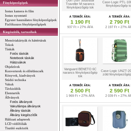
Dörr Dörr Southbull
Case-Logic PTL-1
Fényképezőgépek
Traveller M narancs
fényképezőgép t
fényképezőgép tok
Instax kamera és film
Instax nyomtató
Egyszer használatos fényképezőgépek
1 190 Ft
2 790 Ft
Fixfókuszos fényképezőgépek
937 Ft + 27% ÁFA
2 197 Ft + 27% Á
Kiegészítők, tartozékok
Memóriakártyák és háttértárak
Tokok
Táskák
Fotós táskák
Notebook táskák
Hátizsákok
Objektívek
Vanguard BENETO 6C
Case-Logic UNZT-2
Konverterek és előtétlencsék
narancs fényképezőgép
zöld fényképezőgép
Könyvek, kiadványok
tok
Stúdió technika
Vakuk
Távkioldók
2 500 Ft
2 590 Ft
Elemtartók
1 969 Ft + 27% ÁFA
2 039 Ft + 27% Á
Állványok
Fotós állványok
Vaku/lámpa állványok
Állvány táskák
Állvány kiegészítők
Hálózati adapterek
LCD védőfóliák
Tisztító eszközök