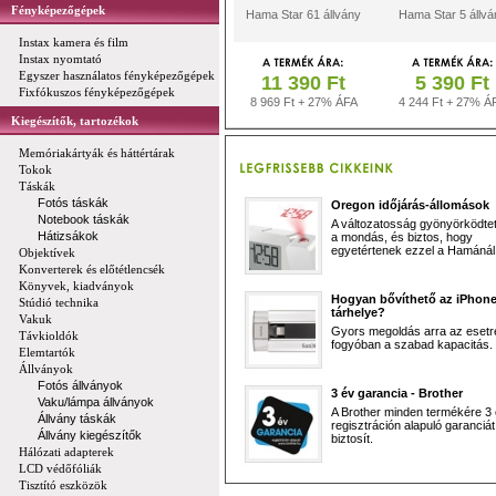
Fényképezőgépek
Hama Star 61 állvány
Hama Star 5 állvá
Instax kamera és film
Instax nyomtató
Egyszer használatos fényképezőgépek
11 390 Ft
5 390 Ft
Fixfókuszos fényképezőgépek
8 969 Ft + 27% ÁFA
4 244 Ft + 27% Á
Kiegészítők, tartozékok
Memóriakártyák és háttértárak
Tokok
Táskák
Fotós táskák
Oregon időjárás-állomások
Notebook táskák
A változatosság gyönyörködtet,
Hátizsákok
a mondás, és biztos, hogy
egyetértenek ezzel a Hamánál 
Objektívek
Konverterek és előtétlencsék
Könyvek, kiadványok
Hogyan bővíthető az iPhon
Stúdió technika
tárhelye?
Vakuk
Gyors megoldás arra az esetr
Távkioldók
fogyóban a szabad kapacitás.
Elemtartók
Állványok
Fotós állványok
3 év garancia - Brother
Vaku/lámpa állványok
A Brother minden termékére 3
Állvány táskák
regisztráción alapuló garanciát
Állvány kiegészítők
biztosít.
Hálózati adapterek
LCD védőfóliák
Tisztító eszközök