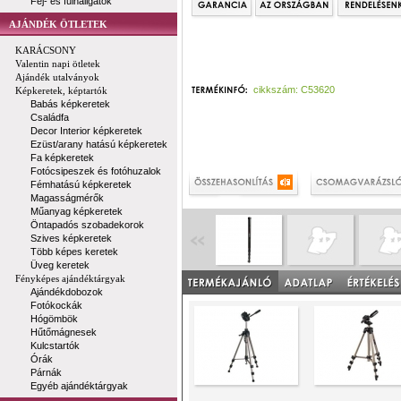
Fej- és fülhallgatók
AJÁNDÉK ÖTLETEK
KARÁCSONY
Valentin napi ötletek
Ajándék utalványok
cikkszám: C53620
Képkeretek, képtartók
Babás képkeretek
Családfa
Decor Interior képkeretek
Ezüst/arany hatású képkeretek
Fa képkeretek
Fotócsipeszek és fotóhuzalok
Fémhatású képkeretek
Magasságmérők
Műanyag képkeretek
Öntapadós szobadekorok
Szives képkeretek
Több képes keretek
Üveg keretek
Fényképes ajándéktárgyak
Ajándékdobozok
Fotókockák
Hógömbök
Hűtőmágnesek
Kulcstartók
Órák
Párnák
Egyéb ajándéktárgyak