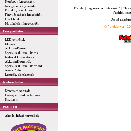
Notebook kiegészítők
Navigáció kiegészítők
Főoldal
|
Regisztráció
|
Információ
|
Oldal
Kábelek, csatlakozók
Vásárlói vissz
Fényképezőgép kiegészítők
Fotófilmek
Utolsó adatfris
Mobiltelefon kiegészítők
© FotoMarket - 2
Energiaellátás
LED termékek
Elemek
Akkumulátorok
Speciális akkumulátorok
Külső akkumulátorok
Akkumulátortöltők
Speciális akkumulátortöltők
Autós töltők
Lámpák, elemlámpák
Irodatechnika
Nyomtató papírok
Festékpatronok és tonerek
Nagyítók
PIACTÉR
Akciós, kifutó termékek