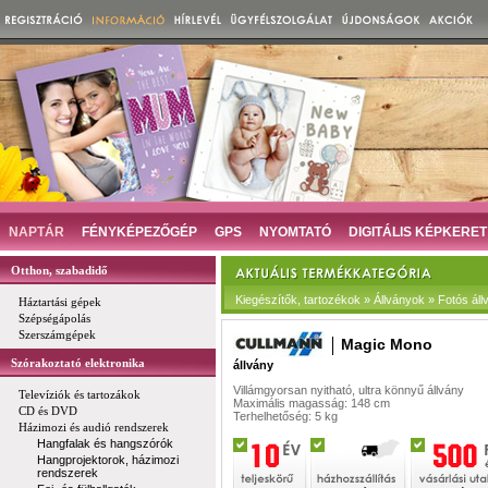
NAPTÁR
FÉNYKÉPEZŐGÉP
GPS
NYOMTATÓ
DIGITÁLIS KÉPKERET
Otthon, szabadidő
Kiegészítők, tartozékok » Állványok » Fotós ál
Háztartási gépek
Szépségápolás
Szerszámgépek
Magic Mono
Szórakoztató elektronika
állvány
Villámgyorsan nyitható, ultra könnyű állvány
Televíziók és tartozákok
Maximális magasság: 148 cm
CD és DVD
Terhelhetőség: 5 kg
Házimozi és audió rendszerek
Hangfalak és hangszórók
Hangprojektorok, házimozi
rendszerek