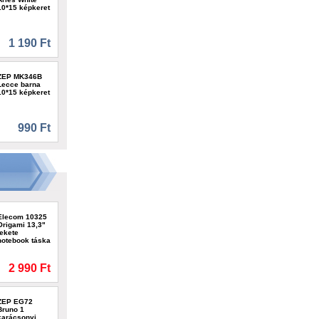
10*15 képkeret
1 190 Ft
ZEP MK346B
Lecce barna
10*15 képkeret
990 Ft
Elecom 10325
Origami 13,3"
fekete
notebook táska
2 990 Ft
ZEP EG72
Bruno 1
karácsonyi