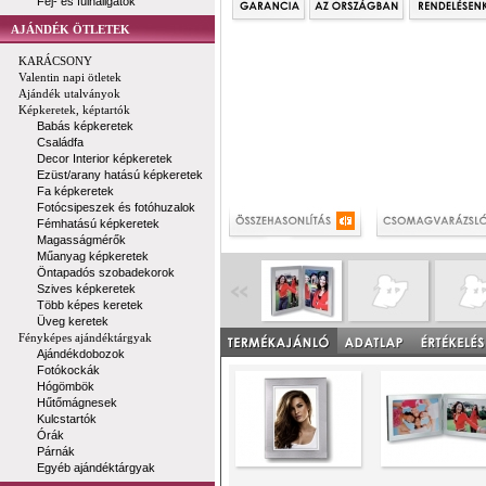
Fej- és fülhallgatók
AJÁNDÉK ÖTLETEK
KARÁCSONY
Valentin napi ötletek
Ajándék utalványok
Képkeretek, képtartók
Babás képkeretek
Családfa
Decor Interior képkeretek
Ezüst/arany hatású képkeretek
Fa képkeretek
Fotócsipeszek és fotóhuzalok
Fémhatású képkeretek
Magasságmérők
Műanyag képkeretek
Öntapadós szobadekorok
Szives képkeretek
Több képes keretek
Üveg keretek
Fényképes ajándéktárgyak
Ajándékdobozok
Fotókockák
Hógömbök
Hűtőmágnesek
Kulcstartók
Órák
Párnák
Egyéb ajándéktárgyak