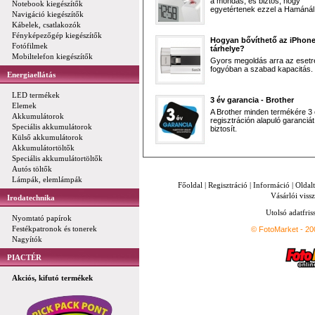
a mondás, és biztos, hogy
Notebook kiegészítők
egyetértenek ezzel a Hamánál 
Navigáció kiegészítők
Kábelek, csatlakozók
Fényképezőgép kiegészítők
Hogyan bővíthető az iPhon
Fotófilmek
tárhelye?
Mobiltelefon kiegészítők
Gyors megoldás arra az esetr
fogyóban a szabad kapacitás.
Energiaellátás
LED termékek
3 év garancia - Brother
Elemek
A Brother minden termékére 3
Akkumulátorok
regisztráción alapuló garanciát
Speciális akkumulátorok
biztosít.
Külső akkumulátorok
Akkumulátortöltők
Speciális akkumulátortöltők
Autós töltők
Lámpák, elemlámpák
Főoldal
|
Regisztráció
|
Információ
|
Oldal
Vásárlói vissz
Irodatechnika
Utolsó adatfris
Nyomtató papírok
Festékpatronok és tonerek
© FotoMarket - 2
Nagyítók
PIACTÉR
Akciós, kifutó termékek