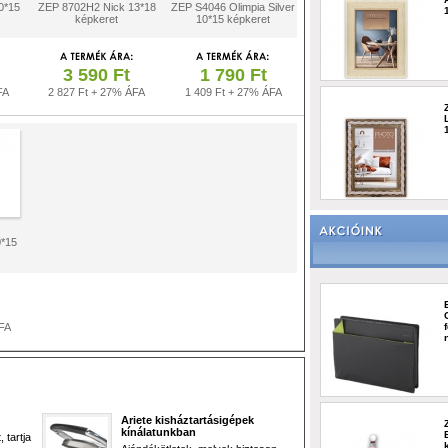
0*15
ZEP 8702H2 Nick 13*18
ZEP S4046 Olimpia Silver
képkeret
10*15 képkeret
3 590 Ft
1 790 Ft
FA
2 827 Ft + 27% ÁFA
1 409 Ft + 27% ÁFA
0*15
FA
Ariete kisháztartásigépek
kínálatunkban
 tartja