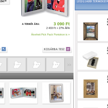
3 090 Ft
2 433 Ft + 27% ÁFA
Átveheti Pick Pack Pontokon is »