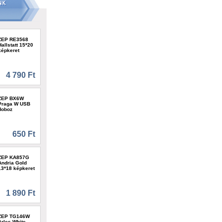
ZEP RE3568
Hallstatt 15*20
képkeret
4 790 Ft
ZEP BX6W
Praga W USB
doboz
650 Ft
ZEP KA857G
Andria Gold
13*18 képkeret
1 890 Ft
ZEP TG146W
Arles White