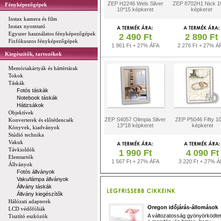
ZEP H2246 Wels Silver
ZEP 8702H1 Nick 1
Fényképezőgépek
10*15 képkeret
képkeret
Instax kamera és film
Instax nyomtató
Egyszer használatos fényképezőgépek
2 490 Ft
2 890 Ft
Fixfókuszos fényképezőgépek
1 961 Ft + 27% ÁFA
2 276 Ft + 27% Á
Kiegészítők, tartozékok
Memóriakártyák és háttértárak
Tokok
Táskák
Fotós táskák
Notebook táskák
Hátizsákok
Objektívek
ZEP S4057 Olimpia Silver
ZEP P5046 Fifty 1
Konverterek és előtétlencsék
13*18 képkeret
képkeret
Könyvek, kiadványok
Stúdió technika
Vakuk
Távkioldók
1 990 Ft
4 090 Ft
Elemtartók
1 567 Ft + 27% ÁFA
3 220 Ft + 27% Á
Állványok
Fotós állványok
Vaku/lámpa állványok
Állvány táskák
Állvány kiegészítők
Hálózati adapterek
Oregon időjárás-állomások
LCD védőfóliák
A változatosság gyönyörködtet,
Tisztító eszközök