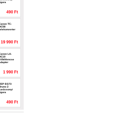
figura
490 Ft
Canon TC-
DC58
telekonverter
19 990 Ft
Canon LA-
DC10
előtétlencse
adapter
1 990 Ft
ZEP EG73
Bruno 2
karácsonyi
figura
490 Ft