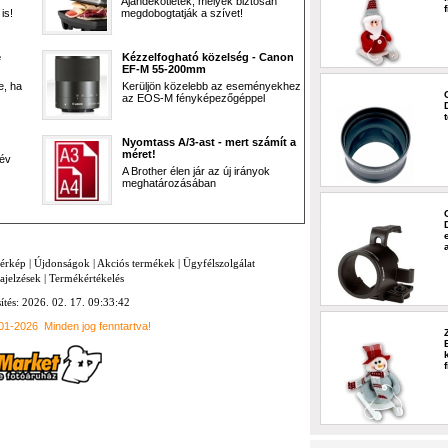
Ajándékötletek, melyek biztosan
is!
megdobogtatják a szívet!
e
Kézzelfogható közelség - Canon
EF-M 55-200mm
e, ha
Kerüljön közelebb az eseményekhez
az EOS-M fényképezőgéppel
Nyomtass A/3-ast - mert számít a
méret!
 év
A Brother élen jár az új irányok
meghatározásában
térkép
|
Újdonságok
|
Akciós termékek
|
Ügyfélszolgálat
ajelzések
|
Termékértékelés
sítés: 2026. 02. 17. 09:33:42
001-2026
Minden jog fenntartva!