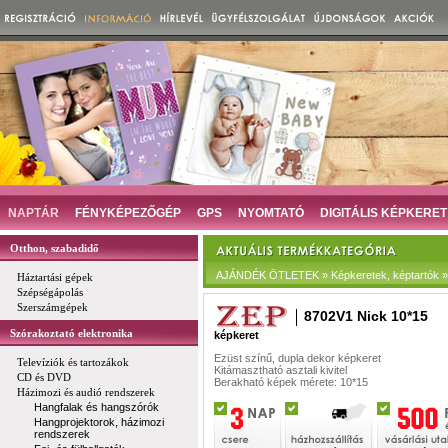
NAPTÁR
FÉNYKÉPEZŐGÉP
GPS
NYOMTATÓ
DIGITÁLIS KÉPKERET
Otthon, szabadidő
AJÁNDÉK ÖTLETEK » Képkeretek, képtartók »
Háztartási gépek
Szépségápolás
Szerszámgépek
8702V1 Nick 10*15
Szórakoztató elektronika
képkeret
Ezüst színű, dupla dekor képkeret
Televíziók és tartozákok
Kitámasztható asztali kivitel
CD és DVD
Berakható képek mérete: 10*15
Házimozi és audió rendszerek
Hangfalak és hangszórók
Hangprojektorok, házimozi
rendszerek