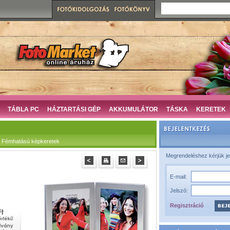
TÁBLA PC
HÁZTARTÁSI GÉP
AKKUMULÁTOR
TÁSKA
KERETEK
 Fémhatású képkeretek
Megrendeléshez kérjük je
E-mail:
Jelszó:
Regisztráció