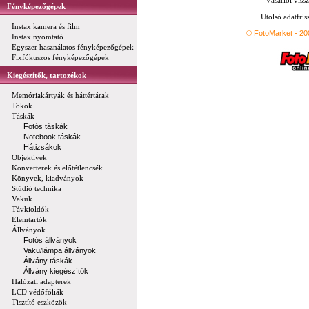
Vásárlói vissz
Fényképezőgépek
Utolsó adatfris
Instax kamera és film
© FotoMarket - 2
Instax nyomtató
Egyszer használatos fényképezőgépek
Fixfókuszos fényképezőgépek
Kiegészítők, tartozékok
Memóriakártyák és háttértárak
Tokok
Táskák
Fotós táskák
Notebook táskák
Hátizsákok
Objektívek
Konverterek és előtétlencsék
Könyvek, kiadványok
Stúdió technika
Vakuk
Távkioldók
Elemtartók
Állványok
Fotós állványok
Vaku/lámpa állványok
Állvány táskák
Állvány kiegészítők
Hálózati adapterek
LCD védőfóliák
Tisztító eszközök