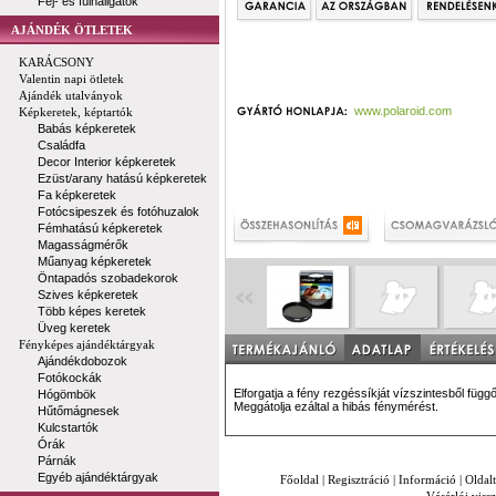
Fej- és fülhallgatók
AJÁNDÉK ÖTLETEK
KARÁCSONY
Valentin napi ötletek
Ajándék utalványok
www.polaroid.com
Képkeretek, képtartók
Babás képkeretek
Családfa
Decor Interior képkeretek
Ezüst/arany hatású képkeretek
Fa képkeretek
Fotócsipeszek és fotóhuzalok
Fémhatású képkeretek
Magasságmérők
Műanyag képkeretek
Öntapadós szobadekorok
Szives képkeretek
Több képes keretek
Üveg keretek
Fényképes ajándéktárgyak
Ajándékdobozok
Fotókockák
Elforgatja a fény rezgéssíkját vízszintesből függ
Hógömbök
Meggátolja ezáltal a hibás fénymérést.
Hűtőmágnesek
Kulcstartók
Órák
Párnák
Egyéb ajándéktárgyak
Főoldal
|
Regisztráció
|
Információ
|
Oldal