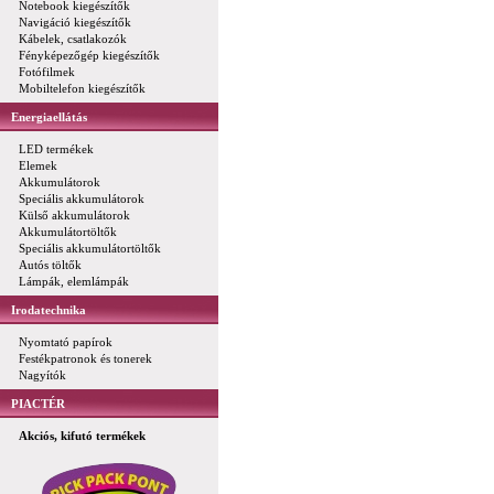
Notebook kiegészítők
Navigáció kiegészítők
Kábelek, csatlakozók
Fényképezőgép kiegészítők
Fotófilmek
Mobiltelefon kiegészítők
Energiaellátás
LED termékek
Elemek
Akkumulátorok
Speciális akkumulátorok
Külső akkumulátorok
Akkumulátortöltők
Speciális akkumulátortöltők
Autós töltők
Lámpák, elemlámpák
Irodatechnika
Nyomtató papírok
Festékpatronok és tonerek
Nagyítók
PIACTÉR
Akciós, kifutó termékek