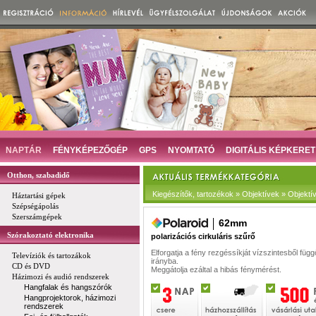
NAPTÁR
FÉNYKÉPEZŐGÉP
GPS
NYOMTATÓ
DIGITÁLIS KÉPKERET
Otthon, szabadidő
Kiegészítők, tartozékok » Objektívek » Objektí
Háztartási gépek
Szépségápolás
Szerszámgépek
62mm
Szórakoztató elektronika
polarizációs cirkuláris szűrő
Elforgatja a fény rezgéssíkját vízszintesből füg
Televíziók és tartozákok
irányba.
CD és DVD
Meggátolja ezáltal a hibás fénymérést.
Házimozi és audió rendszerek
Hangfalak és hangszórók
Hangprojektorok, házimozi
rendszerek