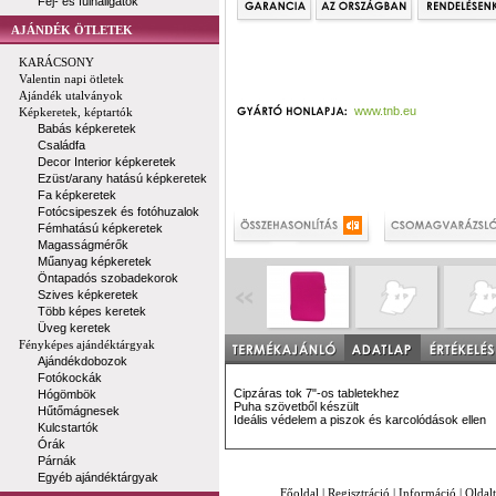
Fej- és fülhallgatók
AJÁNDÉK ÖTLETEK
KARÁCSONY
Valentin napi ötletek
Ajándék utalványok
www.tnb.eu
Képkeretek, képtartók
Babás képkeretek
Családfa
Decor Interior képkeretek
Ezüst/arany hatású képkeretek
Fa képkeretek
Fotócsipeszek és fotóhuzalok
Fémhatású képkeretek
Magasságmérők
Műanyag képkeretek
Öntapadós szobadekorok
Szives képkeretek
Több képes keretek
Üveg keretek
Fényképes ajándéktárgyak
Ajándékdobozok
Fotókockák
Cipzáras tok 7"-os tabletekhez
Hógömbök
Puha szövetből készült
Hűtőmágnesek
Ideális védelem a piszok és karcolódások ellen
Kulcstartók
Órák
Párnák
Egyéb ajándéktárgyak
Főoldal
|
Regisztráció
|
Információ
|
Oldal