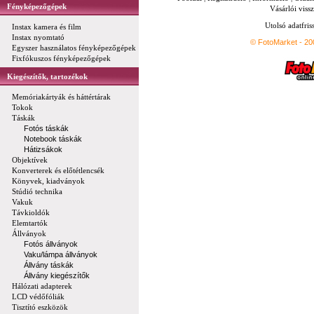
Fényképezőgépek
Vásárlói vissz
Utolsó adatfris
Instax kamera és film
Instax nyomtató
© FotoMarket - 2
Egyszer használatos fényképezőgépek
Fixfókuszos fényképezőgépek
Kiegészítők, tartozékok
Memóriakártyák és háttértárak
Tokok
Táskák
Fotós táskák
Notebook táskák
Hátizsákok
Objektívek
Konverterek és előtétlencsék
Könyvek, kiadványok
Stúdió technika
Vakuk
Távkioldók
Elemtartók
Állványok
Fotós állványok
Vaku/lámpa állványok
Állvány táskák
Állvány kiegészítők
Hálózati adapterek
LCD védőfóliák
Tisztító eszközök