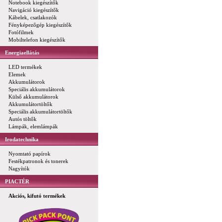
Notebook kiegészítők
Navigáció kiegészítők
Kábelek, csatlakozók
Fényképezőgép kiegészítők
Fotófilmek
Mobiltelefon kiegészítők
Energiaellátás
LED termékek
Elemek
Akkumulátorok
Speciális akkumulátorok
Külső akkumulátorok
Akkumulátortöltők
Speciális akkumulátortöltők
Autós töltők
Lámpák, elemlámpák
Irodatechnika
Nyomtató papírok
Festékpatronok és tonerek
Nagyítók
PIACTÉR
Akciós, kifutó termékek