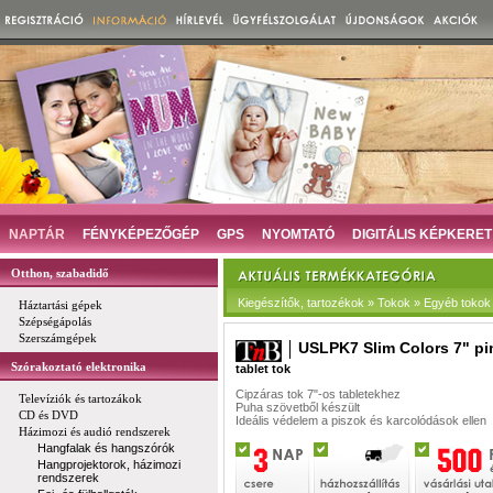
NAPTÁR
FÉNYKÉPEZŐGÉP
GPS
NYOMTATÓ
DIGITÁLIS KÉPKERET
Otthon, szabadidő
Kiegészítők, tartozékok » Tokok » Egyéb tokok
Háztartási gépek
Szépségápolás
Szerszámgépek
USLPK7 Slim Colors 7" pi
Szórakoztató elektronika
tablet tok
Cipzáras tok 7"-os tabletekhez
Televíziók és tartozákok
Puha szövetből készült
CD és DVD
Ideális védelem a piszok és karcolódások ellen
Házimozi és audió rendszerek
Hangfalak és hangszórók
Hangprojektorok, házimozi
rendszerek