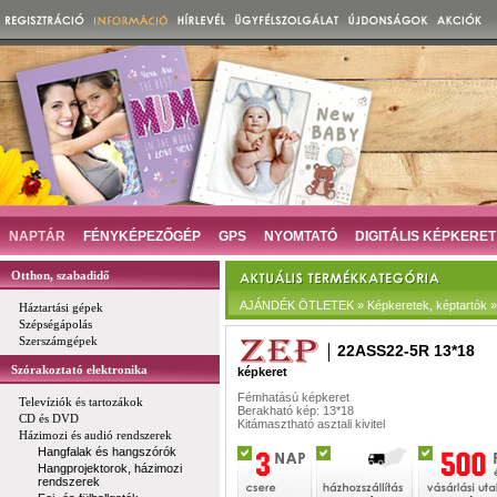
NAPTÁR
FÉNYKÉPEZŐGÉP
GPS
NYOMTATÓ
DIGITÁLIS KÉPKERET
Otthon, szabadidő
AJÁNDÉK ÖTLETEK » Képkeretek, képtartók » 
Háztartási gépek
Szépségápolás
Szerszámgépek
22ASS22-5R 13*18
Szórakoztató elektronika
képkeret
Fémhatású képkeret
Televíziók és tartozákok
Berakható kép: 13*18
CD és DVD
Kitámasztható asztali kivitel
Házimozi és audió rendszerek
Hangfalak és hangszórók
Hangprojektorok, házimozi
rendszerek