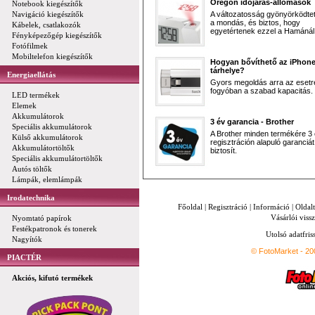
Oregon időjárás-állomások
Notebook kiegészítők
Navigáció kiegészítők
A változatosság gyönyörködtet,
a mondás, és biztos, hogy
Kábelek, csatlakozók
egyetértenek ezzel a Hamánál 
Fényképezőgép kiegészítők
Fotófilmek
Mobiltelefon kiegészítők
Hogyan bővíthető az iPhon
tárhelye?
Energiaellátás
Gyors megoldás arra az esetr
fogyóban a szabad kapacitás.
LED termékek
Elemek
Akkumulátorok
3 év garancia - Brother
Speciális akkumulátorok
A Brother minden termékére 3
Külső akkumulátorok
regisztráción alapuló garanciát
Akkumulátortöltők
biztosít.
Speciális akkumulátortöltők
Autós töltők
Lámpák, elemlámpák
Irodatechnika
Főoldal
|
Regisztráció
|
Információ
|
Oldal
Vásárlói vissz
Nyomtató papírok
Festékpatronok és tonerek
Utolsó adatfris
Nagyítók
© FotoMarket - 2
PIACTÉR
Akciós, kifutó termékek