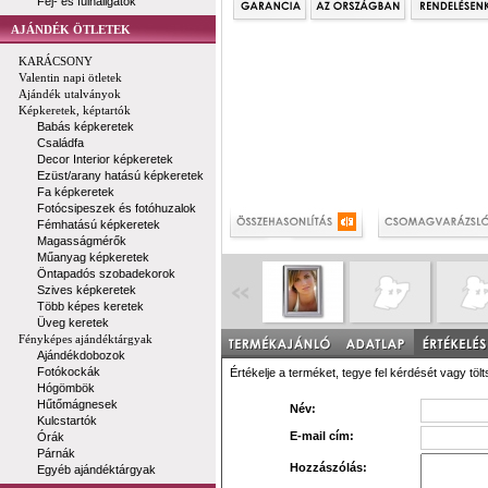
Fej- és fülhallgatók
AJÁNDÉK ÖTLETEK
KARÁCSONY
Valentin napi ötletek
Ajándék utalványok
Képkeretek, képtartók
Babás képkeretek
Családfa
Decor Interior képkeretek
Ezüst/arany hatású képkeretek
Fa képkeretek
Fotócsipeszek és fotóhuzalok
Fémhatású képkeretek
Magasságmérők
Műanyag képkeretek
Öntapadós szobadekorok
Szives képkeretek
Több képes keretek
Üveg keretek
Fényképes ajándéktárgyak
Ajándékdobozok
Fotókockák
Értékelje a terméket, tegye fel kérdését vagy tölt
Hógömbök
Hűtőmágnesek
Név:
Kulcstartók
E-mail cím:
Órák
Párnák
Hozzászólás:
Egyéb ajándéktárgyak