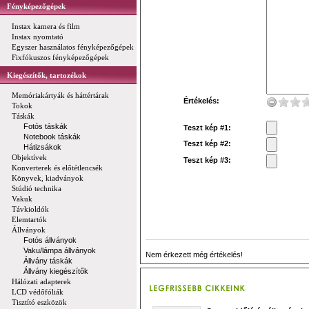
Fényképezőgépek
Instax kamera és film
Instax nyomtató
Egyszer használatos fényképezőgépek
Fixfókuszos fényképezőgépek
Kiegészítők, tartozékok
Memóriakártyák és háttértárak
Értékelés:
Tokok
Táskák
Fotós táskák
Teszt kép #1:
Notebook táskák
Teszt kép #2:
Hátizsákok
Objektívek
Teszt kép #3:
Konverterek és előtétlencsék
Könyvek, kiadványok
Stúdió technika
Vakuk
Távkioldók
Elemtartók
Állványok
Fotós állványok
Vaku/lámpa állványok
Nem érkezett még értékelés!
Állvány táskák
Állvány kiegészítők
Hálózati adapterek
LCD védőfóliák
Tisztító eszközök