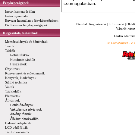
Fényképezőgépek
csomagolásban.
Instax kamera és film
Instax nyomtató
Egyszer használatos fényképezőgépek
Főoldal
|
Regisztráció
|
Információ
|
Oldal
Fixfókuszos fényképezőgépek
Vásárlói vissz
Kiegészítők, tartozékok
Utolsó adatfris
Memóriakártyák és háttértárak
© FotoMarket - 2
Tokok
Táskák
Fotós táskák
Notebook táskák
Hátizsákok
Objektívek
Konverterek és előtétlencsék
Könyvek, kiadványok
Stúdió technika
Vakuk
Távkioldók
Elemtartók
Állványok
Fotós állványok
Vaku/lámpa állványok
Állvány táskák
Állvány kiegészítők
Hálózati adapterek
LCD védőfóliák
Tisztító eszközök