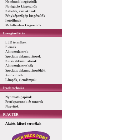
Notebook kiegészítők
Navigáció kiegészítők
Kábelek, csatlakozók
Fényképezőgép kiegészítők
Fotófilmek
Mobiltelefon kiegészítők
Energiaellátás
LED termékek
Elemek
Akkumulátorok
Speciális akkumulátorok
Külső akkumulátorok
Akkumulátortöltők
Speciális akkumulátortöltők
Autós töltők
Lámpák, elemlámpák
Irodatechnika
Nyomtató papírok
Festékpatronok és tonerek
Nagyítók
PIACTÉR
Akciós, kifutó termékek