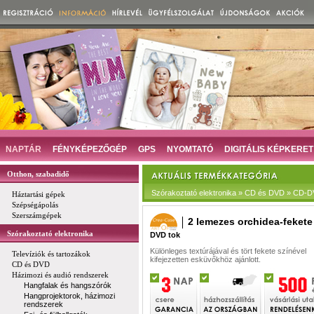
NAPTÁR
FÉNYKÉPEZŐGÉP
GPS
NYOMTATÓ
DIGITÁLIS KÉPKERET
Otthon, szabadidő
Szórakoztató elektronika » CD és DVD » CD-
Háztartási gépek
Szépségápolás
Szerszámgépek
2 lemezes orchidea-fekete
Szórakoztató elektronika
DVD tok
Különleges textúrájával és tört fekete színével
Televíziók és tartozákok
kifejezetten esküvőkhöz ajánlott.
CD és DVD
Házimozi és audió rendszerek
Hangfalak és hangszórók
Hangprojektorok, házimozi
rendszerek