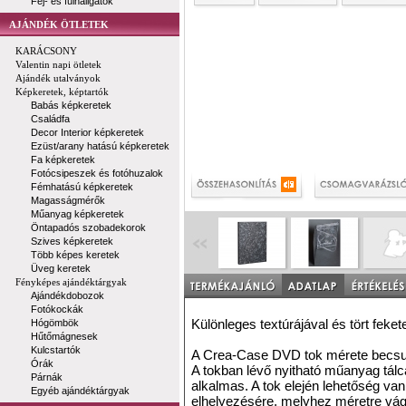
Fej- és fülhallgatók
AJÁNDÉK ÖTLETEK
KARÁCSONY
Valentin napi ötletek
Ajándék utalványok
Képkeretek, képtartók
Babás képkeretek
Családfa
Decor Interior képkeretek
Ezüst/arany hatású képkeretek
Fa képkeretek
Fotócsipeszek és fotóhuzalok
Fémhatású képkeretek
Magasságmérők
Műanyag képkeretek
Öntapadós szobadekorok
Szives képkeretek
Több képes keretek
Üveg keretek
Fényképes ajándéktárgyak
Ajándékdobozok
Fotókockák
Különleges textúrájával és tört feket
Hógömbök
Hűtőmágnesek
Kulcstartók
A Crea-Case DVD tok mérete becs
Órák
A tokban lévő nyitható műanyag tá
Párnák
alkalmas. A tok elején lehetőség v
Egyéb ajándéktárgyak
elhelyezésére, melyhez méretre vágo