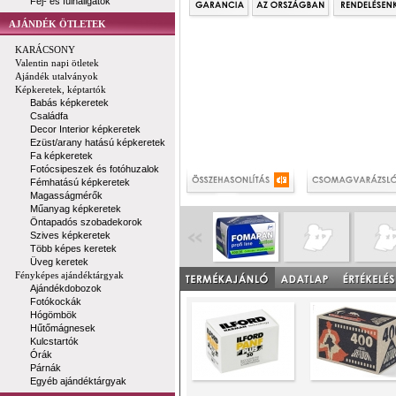
Fej- és fülhallgatók
AJÁNDÉK ÖTLETEK
KARÁCSONY
Valentin napi ötletek
Ajándék utalványok
Képkeretek, képtartók
Babás képkeretek
Családfa
Decor Interior képkeretek
Ezüst/arany hatású képkeretek
Fa képkeretek
Fotócsipeszek és fotóhuzalok
Fémhatású képkeretek
Magasságmérők
Műanyag képkeretek
Öntapadós szobadekorok
Szives képkeretek
Több képes keretek
Üveg keretek
Fényképes ajándéktárgyak
Ajándékdobozok
Fotókockák
Hógömbök
Hűtőmágnesek
Kulcstartók
Órák
Párnák
Egyéb ajándéktárgyak