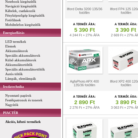
Notebook kiegészítők
Navigáció kiegészítők
Ilford Delta 3200 135/36
Ilford FP4 125 120
Kábelek, csatlakozók
fotófilm
fotófilm
Fényképezőgép kiegészítők
Fotófilmek
Mobiltelefon kiegészítők
5 390 Ft
3 390 Ft
Energiaellátás
4 244 Ft + 27% ÁFA
2 669 Ft + 27% Á
LED termékek
Elemek
Akkumulátorok
Speciális akkumulátorok
Külső akkumulátorok
Akkumulátortöltők
Speciális akkumulátortöltők
Autós töltők
Lámpák, elemlámpák
AgfaPhoto APX 400
Ilford XP2 400 120
135/36 fotófilm
fotófilm
Irodatechnika
Nyomtató papírok
Festékpatronok és tonerek
2 890 Ft
3 890 Ft
Nagyítók
2 276 Ft + 27% ÁFA
3 063 Ft + 27% Á
PIACTÉR
Akciós, kifutó termékek