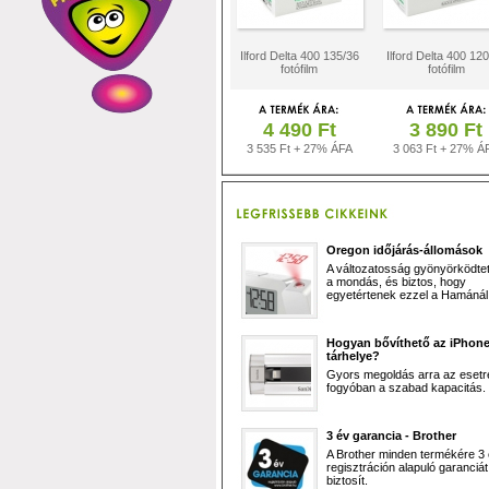
Ilford Delta 400 135/36
Ilford Delta 400 12
fotófilm
fotófilm
4 490 Ft
3 890 Ft
3 535 Ft + 27% ÁFA
3 063 Ft + 27% Á
Oregon időjárás-állomások
A változatosság gyönyörködtet,
a mondás, és biztos, hogy
egyetértenek ezzel a Hamánál 
Hogyan bővíthető az iPhon
tárhelye?
Gyors megoldás arra az esetr
fogyóban a szabad kapacitás.
3 év garancia - Brother
A Brother minden termékére 3
regisztráción alapuló garanciát
biztosít.