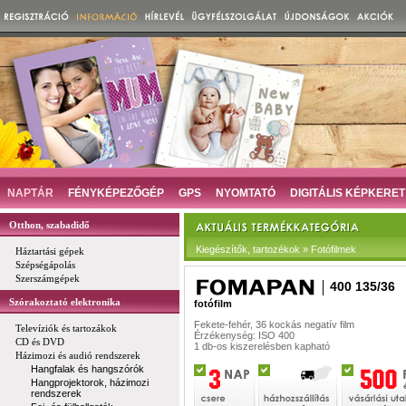
NAPTÁR
FÉNYKÉPEZŐGÉP
GPS
NYOMTATÓ
DIGITÁLIS KÉPKERET
Otthon, szabadidő
Kiegészítők, tartozékok » Fotófilmek
Háztartási gépek
Szépségápolás
Szerszámgépek
400 135/36
Szórakoztató elektronika
fotófilm
Fekete-fehér, 36 kockás negatív film
Televíziók és tartozákok
Érzékenység: ISO 400
CD és DVD
1 db-os kiszerelésben kapható
Házimozi és audió rendszerek
Hangfalak és hangszórók
Hangprojektorok, házimozi
rendszerek