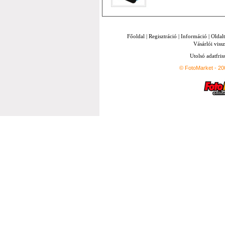
Főoldal
|
Regisztráció
|
Információ
|
Oldal
Vásárlói vissz
Utolsó adatfris
© FotoMarket - 2