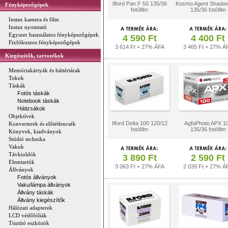
Ilford Pan F 50 135/36
Kosmo Agent Shado
Fényképezőgépek
fotófilm
135/36 fotófilm
Instax kamera és film
Instax nyomtató
Egyszer használatos fényképezőgépek
4 590 Ft
4 400 Ft
Fixfókuszos fényképezőgépek
3 614 Ft + 27% ÁFA
3 465 Ft + 27% Á
Kiegészítők, tartozékok
Memóriakártyák és háttértárak
Tokok
Táskák
Fotós táskák
Notebook táskák
Hátizsákok
Objektívek
Ilford Delta 100 120/12
AgfaPhoto APX 1
Konverterek és előtétlencsék
fotófilm
135/36 fotófilm
Könyvek, kiadványok
Stúdió technika
Vakuk
Távkioldók
3 890 Ft
2 590 Ft
Elemtartók
3 063 Ft + 27% ÁFA
2 039 Ft + 27% Á
Állványok
Fotós állványok
Vaku/lámpa állványok
Állvány táskák
Állvány kiegészítők
Hálózati adapterek
LCD védőfóliák
Tisztító eszközök