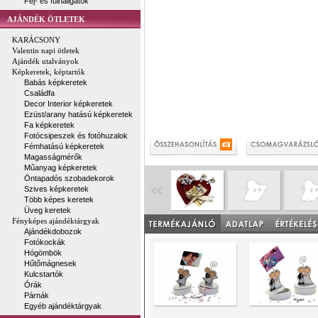
Fej- és fülhallgatók
AJÁNDÉK ÖTLETEK
KARÁCSONY
Valentin napi ötletek
Ajándék utalványok
Képkeretek, képtartók
Babás képkeretek
Családfa
Decor Interior képkeretek
Ezüst/arany hatású képkeretek
Fa képkeretek
Fotócsipeszek és fotóhuzalok
Fémhatású képkeretek
Magasságmérők
Műanyag képkeretek
Öntapadós szobadekorok
Szives képkeretek
Több képes keretek
Üveg keretek
Fényképes ajándéktárgyak
Ajándékdobozok
Fotókockák
Hógömbök
Hűtőmágnesek
Kulcstartók
Órák
Párnák
Egyéb ajándéktárgyak