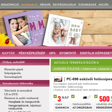
NAPTÁR
FÉNYKÉPEZŐGÉP
GPS
NYOMTATÓ
DIGITÁLIS KÉPKERET
Otthon, szabadidő
AJÁNDÉK ÖTLETEK » Képkeretek, képtartók » 
Háztartási gépek
Szépségápolás
Szerszámgépek
PC-698 esküvői fotócsipe
Szórakoztató elektronika
Fa csipesz esküvői pár motívummal
Kiszerelés: 6db/csomag
( A piros szív dekoráció nem tartalma a csomag
Televíziók és tartozákok
CD és DVD
Házimozi és audió rendszerek
Hangfalak és hangszórók
Hangprojektorok, házimozi
rendszerek