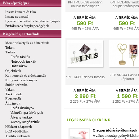
KPH PCL-696 wedding
KPH PCL-697 wedd
Fényképezőgépek
couple fotócsipesz
couple fotócsipe
Instax kamera és film
Instax nyomtató
Egyszer használatos fényképezőgépek
590 Ft
590 Ft
Fixfókuszos fényképezőgépek
465 Ft + 27% ÁFA
465 Ft + 27% ÁF
Kiegészítők, tartozékok
Memóriakártyák és háttértárak
Tokok
Táskák
Fotós táskák
Notebook táskák
Hátizsákok
Objektívek
ZEP VR944 Gloria 
Konverterek és előtétlencsék
KPH 1439 Friends fotóclip
képkeret
Könyvek, kiadványok
Stúdió technika
Vakuk
Távkioldók
2 890 Ft
1 590 Ft
Elemtartók
2 276 Ft + 27% ÁFA
1 252 Ft + 27% Á
Állványok
Fotós állványok
Vaku/lámpa állványok
Állvány táskák
Állvány kiegészítők
Hálózati adapterek
Oregon időjárás-állomások
LCD védőfóliák
A változatosság gyönyörködtet,
Tisztító eszközök