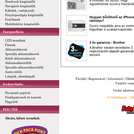
a mondás, és biztos, hogy
Notebook kiegészítők
egyetértenek ezzel a Hamánál 
Navigáció kiegészítők
Kábelek, csatlakozók
Fényképezőgép kiegészítők
Hogyan bővíthető az iPhon
Fotófilmek
tárhelye?
Mobiltelefon kiegészítők
Gyors megoldás arra az esetr
fogyóban a szabad kapacitás.
Energiaellátás
LED termékek
3 év garancia - Brother
Elemek
A Brother minden termékére 3
Akkumulátorok
regisztráción alapuló garanciát
Speciális akkumulátorok
biztosít.
Külső akkumulátorok
Akkumulátortöltők
Speciális akkumulátortöltők
Autós töltők
Lámpák, elemlámpák
Főoldal
|
Regisztráció
|
Információ
|
Oldal
Vásárlói vissz
Irodatechnika
Utolsó adatfris
Nyomtató papírok
Festékpatronok és tonerek
© FotoMarket - 2
Nagyítók
PIACTÉR
Akciós, kifutó termékek