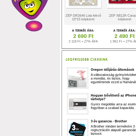
ZEP DR2646 Lola fekvő
ZEP XB12R Cara
10*15 képkeret
képkeret
2 690 Ft
2 490 Ft
2 118 Ft + 27% ÁFA
1 961 Ft + 27% Á
Oregon időjárás-állomások
A változatosság gyönyörködtet,
a mondás, és biztos, hogy
egyetértenek ezzel a Hamánál 
Hogyan bővíthető az iPhon
tárhelye?
Gyors megoldás arra az esetr
fogyóban a szabad kapacitás.
3 év garancia - Brother
A Brother minden termékére 3
regisztráción alapuló garanciát
biztosít.