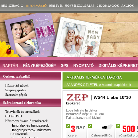
NAPTÁR
FÉNYKÉPEZŐGÉP
GPS
NYOMTATÓ
DIGITÁLIS KÉPKERET
Otthon, szabadidő
AJÁNDÉK ÖTLETEK » Valentin napi ötletek
Háztartási gépek
Szépségápolás
Szerszámgépek
WS44 Liebe 10*10
Szórakoztató elektronika
képkeret
Love feliratú fa dekor
Televíziók és tartozákok
Berakható kép: 10*10 cm
CD és DVD
Falra akasztható kivitel
Házimozi és audió rendszerek
Hangfalak és hangszórók
Hangprojektorok, házimozi
rendszerek