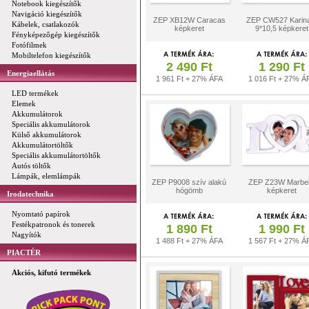
Notebook kiegészítők
Navigáció kiegészítők
ZEP XB12W Caracas
ZEP CW527 Karin
Kábelek, csatlakozók
képkeret
9*10,5 képkeret
Fényképezőgép kiegészítők
Fotófilmek
Mobiltelefon kiegészítők
2 490 Ft
1 290 Ft
Energiaellátás
1 961 Ft + 27% ÁFA
1 016 Ft + 27% Á
LED termékek
Elemek
Akkumulátorok
Speciális akkumulátorok
Külső akkumulátorok
Akkumulátortöltők
Speciális akkumulátortöltők
Autós töltők
Lámpák, elemlámpák
ZEP P9008 szív alakú
ZEP Z23W Marbel
hógömb
képkeret
Irodatechnika
Nyomtató papírok
Festékpatronok és tonerek
1 890 Ft
1 990 Ft
Nagyítók
1 488 Ft + 27% ÁFA
1 567 Ft + 27% Á
PIACTÉR
Akciós, kifutó termékek