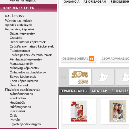
Fej- és fülhallgatók
AJÁNDÉK ÖTLETEK
KARÁCSONY
Valentin napi ötletek
Ajándék utalványok
Képkeretek, képtartók
Babás képkeretek
Családfa
Decor Interior képkeretek
Ezüst/arany hatású képkeretek
Fa képkeretek
Fotócsipeszek és fotóhuzalok
Fémhatású képkeretek
Magasságmérők
Műanyag képkeretek
Öntapadós szobadekorok
Szives képkeretek
Több képes keretek
Üveg keretek
Fényképes ajándéktárgyak
Ajándékdobozok
Fotókockák
Hógömbök
Hűtőmágnesek
Kulcstartók
Órák
Párnák
Egyéb ajándéktárgyak