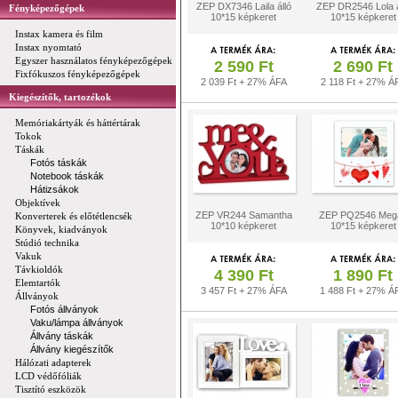
ZEP DX7346 Laila álló
ZEP DR2546 Lola á
Fényképezőgépek
10*15 képkeret
10*15 képkeret
Instax kamera és film
Instax nyomtató
Egyszer használatos fényképezőgépek
2 590 Ft
2 690 Ft
Fixfókuszos fényképezőgépek
2 039 Ft + 27% ÁFA
2 118 Ft + 27% Á
Kiegészítők, tartozékok
Memóriakártyák és háttértárak
Tokok
Táskák
Fotós táskák
Notebook táskák
Hátizsákok
Objektívek
ZEP VR244 Samantha
ZEP PQ2546 Meg
Konverterek és előtétlencsék
10*10 képkeret
10*15 képkeret
Könyvek, kiadványok
Stúdió technika
Vakuk
Távkioldók
4 390 Ft
1 890 Ft
Elemtartók
3 457 Ft + 27% ÁFA
1 488 Ft + 27% Á
Állványok
Fotós állványok
Vaku/lámpa állványok
Állvány táskák
Állvány kiegészítők
Hálózati adapterek
LCD védőfóliák
Tisztító eszközök