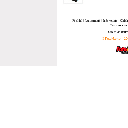
Főoldal
|
Regisztráció
|
Információ
|
Oldal
Vásárlói vissz
Utolsó adatfris
© FotoMarket - 2