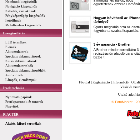
a mondás, és biztos, hogy
Notebook kiegészítők
egyetértenek ezzel a Hamánál 
Navigáció kiegészítők
Kábelek, csatlakozók
Fényképezőgép kiegészítők
Hogyan bővíthető az iPhon
Fotófilmek
tárhelye?
Mobiltelefon kiegészítők
Gyors megoldás arra az esetr
fogyóban a szabad kapacitás.
Energiaellátás
LED termékek
3 év garancia - Brother
Elemek
A Brother minden termékére 3
Akkumulátorok
regisztráción alapuló garanciát
Speciális akkumulátorok
biztosít.
Külső akkumulátorok
Akkumulátortöltők
Speciális akkumulátortöltők
Autós töltők
Lámpák, elemlámpák
Főoldal
|
Regisztráció
|
Információ
|
Oldal
Vásárlói vissz
Irodatechnika
Utolsó adatfris
Nyomtató papírok
Festékpatronok és tonerek
© FotoMarket - 2
Nagyítók
PIACTÉR
Akciós, kifutó termékek