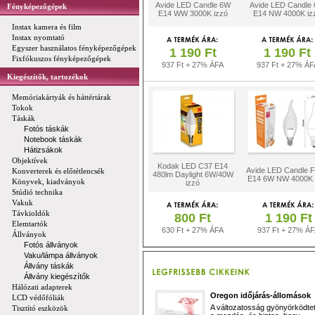
Avide LED Candle 6W
Avide LED Candle
Fényképezőgépek
E14 WW 3000K izzó
E14 NW 4000K iz
Instax kamera és film
Instax nyomtató
Egyszer használatos fényképezőgépek
1 190 Ft
1 190 Ft
Fixfókuszos fényképezőgépek
937 Ft + 27% ÁFA
937 Ft + 27% ÁF
Kiegészítők, tartozékok
Memóriakártyák és háttértárak
Tokok
Táskák
Fotós táskák
Notebook táskák
Hátizsákok
Objektívek
Kodak LED C37 E14
Avide LED Candle 
Konverterek és előtétlencsék
480lm Daylight 6W/40W
E14 6W NW 4000K 
Könyvek, kiadványok
izzó
Stúdió technika
Vakuk
Távkioldók
800 Ft
1 190 Ft
Elemtartók
630 Ft + 27% ÁFA
937 Ft + 27% Á
Állványok
Fotós állványok
Vaku/lámpa állványok
Állvány táskák
Állvány kiegészítők
Hálózati adapterek
Oregon időjárás-állomások
LCD védőfóliák
A változatosság gyönyörködtet,
Tisztító eszközök