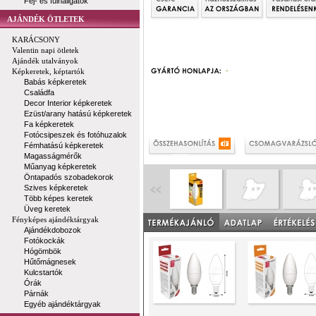
Fej- és fülhallgatók
AJÁNDÉK ÖTLETEK
KARÁCSONY
Valentin napi ötletek
Ajándék utalványok
-
Képkeretek, képtartók
Babás képkeretek
Családfa
Decor Interior képkeretek
Ezüst/arany hatású képkeretek
Fa képkeretek
Fotócsipeszek és fotóhuzalok
Fémhatású képkeretek
Magasságmérők
Műanyag képkeretek
Öntapadós szobadekorok
Szives képkeretek
Több képes keretek
Üveg keretek
Fényképes ajándéktárgyak
Ajándékdobozok
Fotókockák
Hógömbök
Hűtőmágnesek
Kulcstartók
Órák
Párnák
Egyéb ajándéktárgyak