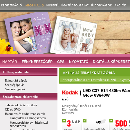
NAPTÁR
FÉNYKÉPEZŐGÉP
GPS
NYOMTATÓ
DIGITÁLIS KÉPKERET
Otthon, szabadidő
Energiaellátás » LED termékek » Izzók - Gyert
Háztartási gépek
Szépségápolás
Szerszámgépek
LED C37 E14 480lm Wa
Glow 6W/40W
Szórakoztató elektronika
izzó
Televíziók és tartozákok
Meleg fényű fehér LED izzó
CD és DVD
E14 foglalat
6W/40W
Házimozi és audió rendszerek
Hangfalak és hangszórók
Hangprojektorok, házimozi
rendszerek