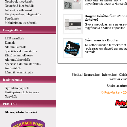
a mondás, és biztos, hogy
Notebook kiegészítők
egyetértenek ezzel a Hamánál 
Navigáció kiegészítők
Kábelek, csatlakozók
Fényképezőgép kiegészítők
Hogyan bővíthető az iPhon
Fotófilmek
tárhelye?
Mobiltelefon kiegészítők
Gyors megoldás arra az esetr
fogyóban a szabad kapacitás.
Energiaellátás
LED termékek
3 év garancia - Brother
Elemek
A Brother minden termékére 3
Akkumulátorok
regisztráción alapuló garanciát
Speciális akkumulátorok
biztosít.
Külső akkumulátorok
Akkumulátortöltők
Speciális akkumulátortöltők
Autós töltők
Lámpák, elemlámpák
Főoldal
|
Regisztráció
|
Információ
|
Oldal
Vásárlói vissz
Irodatechnika
Utolsó adatfris
Nyomtató papírok
Festékpatronok és tonerek
© FotoMarket - 2
Nagyítók
PIACTÉR
Akciós, kifutó termékek