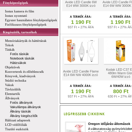
Avide LED Candle 6W
Avide LED Candle F
Fényképezőgépek
E14 WW 3000K izzó
E14 6W WW 3000K 
Instax kamera és film
Instax nyomtató
Egyszer használatos fényképezőgépek
1 190 Ft
1 190 Ft
Fixfókuszos fényképezőgépek
937 Ft + 27% ÁFA
937 Ft + 27% ÁF
Kiegészítők, tartozékok
Memóriakártyák és háttértárak
Tokok
Táskák
Fotós táskák
Notebook táskák
Hátizsákok
Objektívek
Kodak LED C37 
Avide LED Candle Flame
Konverterek és előtétlencsék
480lm Warm Gl
E14 6W NW 4000K izzó
Könyvek, kiadványok
6W/40W izzó
Stúdió technika
Vakuk
Távkioldók
1 190 Ft
800 Ft
Elemtartók
937 Ft + 27% ÁFA
630 Ft + 27% Á
Állványok
Fotós állványok
Vaku/lámpa állványok
Állvány táskák
Állvány kiegészítők
Hálózati adapterek
Oregon időjárás-állomások
LCD védőfóliák
A változatosság gyönyörködtet,
Tisztító eszközök