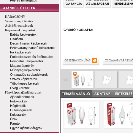
Fej- és fülhallgatók
AJÁNDÉK ÖTLETEK
KARÁCSONY
Valentin napi ötletek
Ajándék utalványok
-
Képkeretek, képtartók
Babás képkeretek
Családfa
Decor Interior képkeretek
Ezüst/arany hatású képkeretek
Fa képkeretek
Fotócsipeszek és fotóhuzalok
Fémhatású képkeretek
Magasságmérők
Műanyag képkeretek
Öntapadós szobadekorok
Szives képkeretek
Több képes keretek
Üveg keretek
Fényképes ajándéktárgyak
Ajándékdobozok
Fotókockák
Hógömbök
Hűtőmágnesek
Kulcstartók
Órák
Párnák
Egyéb ajándéktárgyak