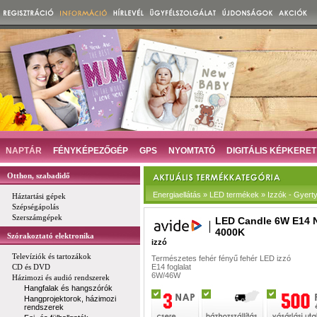
NAPTÁR
FÉNYKÉPEZŐGÉP
GPS
NYOMTATÓ
DIGITÁLIS KÉPKERET
Otthon, szabadidő
Energiaellátás » LED termékek » Izzók - Gyert
Háztartási gépek
Szépségápolás
Szerszámgépek
LED Candle 6W E14
4000K
Szórakoztató elektronika
izzó
Televíziók és tartozákok
Természetes fehér fényű fehér LED izzó
CD és DVD
E14 foglalat
6W/46W
Házimozi és audió rendszerek
Hangfalak és hangszórók
Hangprojektorok, házimozi
rendszerek