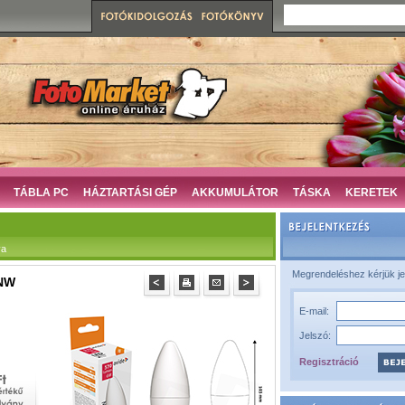
TÁBLA PC
HÁZTARTÁSI GÉP
AKKUMULÁTOR
TÁSKA
KERETEK
ya
Megrendeléshez kérjük je
 NW
E-mail:
Jelszó:
Regisztráció