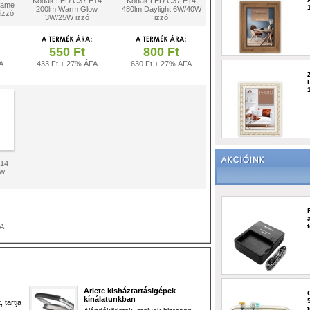
Kodak LED C37 E14
Kodak LED C37 E14
lame
200lm Warm Glow
480lm Daylight 6W/40W
izzó
3W/25W izzó
izzó
550 Ft
800 Ft
A
433 Ft + 27% ÁFA
630 Ft + 27% ÁFA
E14
ow
FA
Ariete kisháztartásigépek
kínálatunkban
 tartja