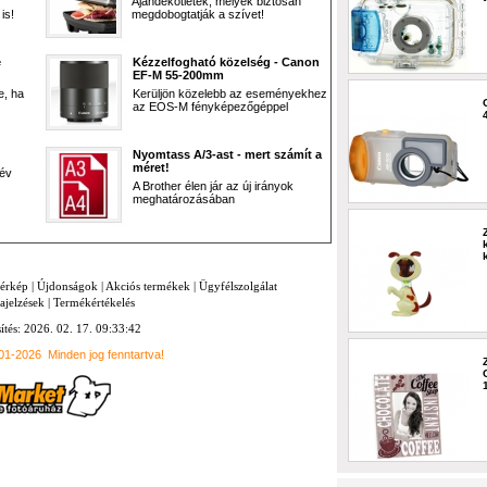
Ajándékötletek, melyek biztosan
is!
megdobogtatják a szívet!
e
Kézzelfogható közelség - Canon
EF-M 55-200mm
e, ha
Kerüljön közelebb az eseményekhez
az EOS-M fényképezőgéppel
Nyomtass A/3-ast - mert számít a
méret!
 év
A Brother élen jár az új irányok
meghatározásában
térkép
|
Újdonságok
|
Akciós termékek
|
Ügyfélszolgálat
ajelzések
|
Termékértékelés
sítés: 2026. 02. 17. 09:33:42
001-2026
Minden jog fenntartva!