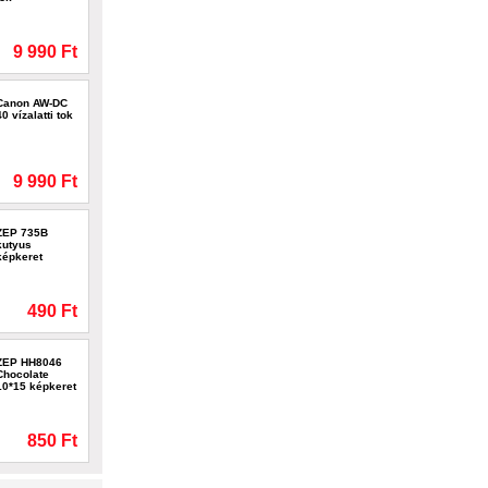
9 990 Ft
Canon AW-DC
40 vízalatti tok
9 990 Ft
ZEP 735B
kutyus
képkeret
490 Ft
ZEP HH8046
Chocolate
10*15 képkeret
850 Ft