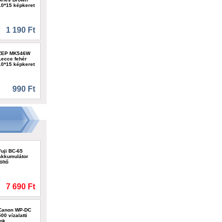
10*15 képkeret
1 190 Ft
ZEP MK546W
Lecce fehér
10*15 képkeret
990 Ft
Fuji BC-65
akkumulátor
töltő
7 690 Ft
Canon WP-DC
500 vízalatti
tok