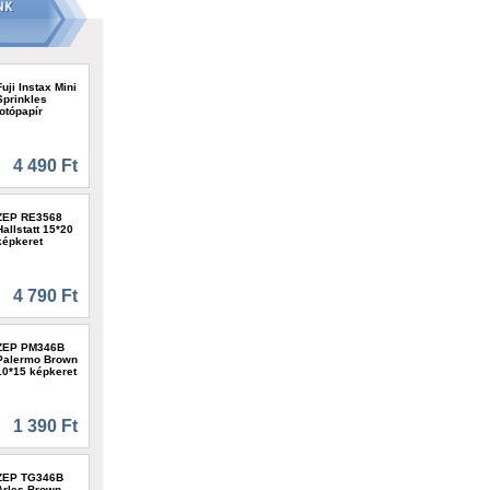
Fuji Instax Mini
Sprinkles
fotópapír
4 490 Ft
ZEP RE3568
Hallstatt 15*20
képkeret
4 790 Ft
ZEP PM346B
Palermo Brown
10*15 képkeret
1 390 Ft
ZEP TG346B
Arles Brown