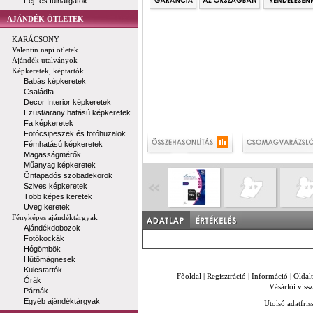
Fej- és fülhallgatók
AJÁNDÉK ÖTLETEK
KARÁCSONY
Valentin napi ötletek
Ajándék utalványok
Képkeretek, képtartók
Babás képkeretek
Családfa
Decor Interior képkeretek
Ezüst/arany hatású képkeretek
Fa képkeretek
Fotócsipeszek és fotóhuzalok
Fémhatású képkeretek
Magasságmérők
Műanyag képkeretek
Öntapadós szobadekorok
Szives képkeretek
Több képes keretek
Üveg keretek
Fényképes ajándéktárgyak
Ajándékdobozok
Fotókockák
Hógömbök
Hűtőmágnesek
Kulcstartók
Főoldal
|
Regisztráció
|
Információ
|
Oldal
Órák
Vásárlói vissz
Párnák
Egyéb ajándéktárgyak
Utolsó adatfris