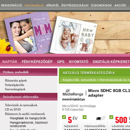
NAPTÁR
FÉNYKÉPEZŐGÉP
GPS
NYOMTATÓ
DIGITÁLIS KÉPKERET
Otthon, szabadidő
Kiegészítők, tartozékok » Memóriakártyák és há
Háztartási gépek
Szépségápolás
Szerszámgépek
Micro SDHC 8GB CL1
adapter
Szórakoztató elektronika
memóriakártya
Televíziók és tartozákok
MicroSDHC technológia
CD és DVD
8 GB kapacitás
Házimozi és audió rendszerek
Hangfalak és hangszórók
Hangprojektorok, házimozi
rendszerek