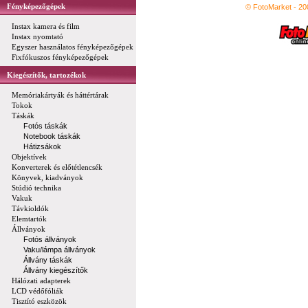
Fényképezőgépek
© FotoMarket - 2
Instax kamera és film
Instax nyomtató
Egyszer használatos fényképezőgépek
Fixfókuszos fényképezőgépek
Kiegészítők, tartozékok
Memóriakártyák és háttértárak
Tokok
Táskák
Fotós táskák
Notebook táskák
Hátizsákok
Objektívek
Konverterek és előtétlencsék
Könyvek, kiadványok
Stúdió technika
Vakuk
Távkioldók
Elemtartók
Állványok
Fotós állványok
Vaku/lámpa állványok
Állvány táskák
Állvány kiegészítők
Hálózati adapterek
LCD védőfóliák
Tisztító eszközök