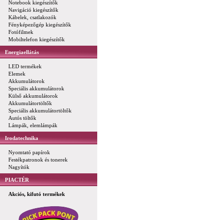
Notebook kiegészítők
Navigáció kiegészítők
Kábelek, csatlakozók
Fényképezőgép kiegészítők
Fotófilmek
Mobiltelefon kiegészítők
Energiaellátás
LED termékek
Elemek
Akkumulátorok
Speciális akkumulátorok
Külső akkumulátorok
Akkumulátortöltők
Speciális akkumulátortöltők
Autós töltők
Lámpák, elemlámpák
Irodatechnika
Nyomtató papírok
Festékpatronok és tonerek
Nagyítók
PIACTÉR
Akciós, kifutó termékek