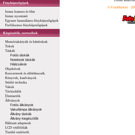
Utolsó adatfris
Fényképezőgépek
© FotoMarket - 2
Instax kamera és film
Instax nyomtató
Egyszer használatos fényképezőgépek
Fixfókuszos fényképezőgépek
Kiegészítők, tartozékok
Memóriakártyák és háttértárak
Tokok
Táskák
Fotós táskák
Notebook táskák
Hátizsákok
Objektívek
Konverterek és előtétlencsék
Könyvek, kiadványok
Stúdió technika
Vakuk
Távkioldók
Elemtartók
Állványok
Fotós állványok
Vaku/lámpa állványok
Állvány táskák
Állvány kiegészítők
Hálózati adapterek
LCD védőfóliák
Tisztító eszközök