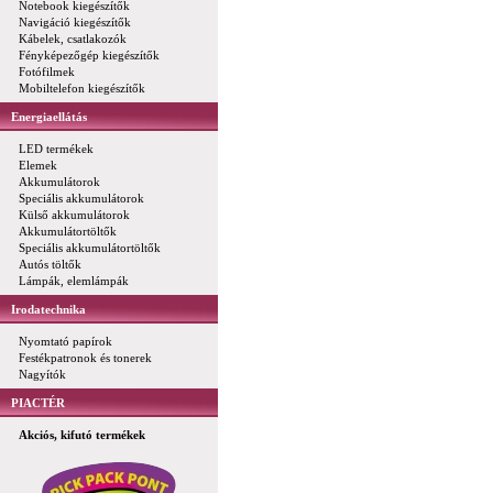
Notebook kiegészítők
Navigáció kiegészítők
Kábelek, csatlakozók
Fényképezőgép kiegészítők
Fotófilmek
Mobiltelefon kiegészítők
Energiaellátás
LED termékek
Elemek
Akkumulátorok
Speciális akkumulátorok
Külső akkumulátorok
Akkumulátortöltők
Speciális akkumulátortöltők
Autós töltők
Lámpák, elemlámpák
Irodatechnika
Nyomtató papírok
Festékpatronok és tonerek
Nagyítók
PIACTÉR
Akciós, kifutó termékek