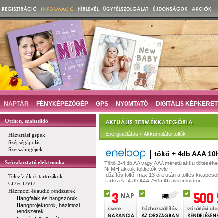
NAPTÁR
FÉNYKÉPEZŐGÉP
GPS
NYOMTATÓ
DIGITÁLIS KÉPKERET
Otthon, szabadidő
Energiaellátás » Akkumulátortöltők
Háztartási gépek
Szépségápolás
Szerszámgépek
töltő + 4db AAA 10
Szórakoztató elektronika
Töltő 2-4 db AA vagy AAA méretű akku töltéséhe
Ni-MH akkuk tölthetők vele
Időzítős töltő, max 13 óra után a töltés kikapcsol
Televíziók és tartozákok
Tartozék: 4 db AAA 750mAh akkumulátor
CD és DVD
Házimozi és audió rendszerek
Hangfalak és hangszórók
Hangprojektorok, házimozi
rendszerek