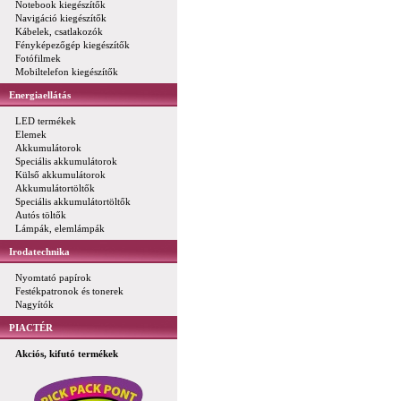
Notebook kiegészítők
Navigáció kiegészítők
Kábelek, csatlakozók
Fényképezőgép kiegészítők
Fotófilmek
Mobiltelefon kiegészítők
Energiaellátás
LED termékek
Elemek
Akkumulátorok
Speciális akkumulátorok
Külső akkumulátorok
Akkumulátortöltők
Speciális akkumulátortöltők
Autós töltők
Lámpák, elemlámpák
Irodatechnika
Nyomtató papírok
Festékpatronok és tonerek
Nagyítók
PIACTÉR
Akciós, kifutó termékek