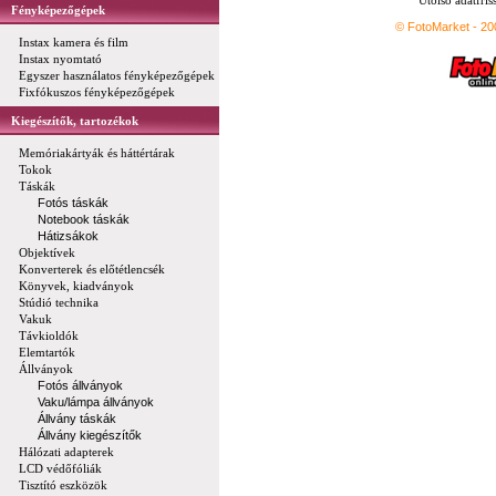
Utolsó adatfris
Fényképezőgépek
© FotoMarket - 2
Instax kamera és film
Instax nyomtató
Egyszer használatos fényképezőgépek
Fixfókuszos fényképezőgépek
Kiegészítők, tartozékok
Memóriakártyák és háttértárak
Tokok
Táskák
Fotós táskák
Notebook táskák
Hátizsákok
Objektívek
Konverterek és előtétlencsék
Könyvek, kiadványok
Stúdió technika
Vakuk
Távkioldók
Elemtartók
Állványok
Fotós állványok
Vaku/lámpa állványok
Állvány táskák
Állvány kiegészítők
Hálózati adapterek
LCD védőfóliák
Tisztító eszközök