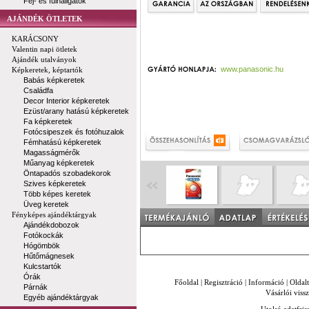
Fej- és fülhallgatók
AJÁNDÉK ÖTLETEK
KARÁCSONY
Valentin napi ötletek
Ajándék utalványok
www.panasonic.hu
Képkeretek, képtartók
Babás képkeretek
Családfa
Decor Interior képkeretek
Ezüst/arany hatású képkeretek
Fa képkeretek
Fotócsipeszek és fotóhuzalok
Fémhatású képkeretek
Magasságmérők
Műanyag képkeretek
Öntapadós szobadekorok
Szives képkeretek
Több képes keretek
Üveg keretek
Fényképes ajándéktárgyak
Ajándékdobozok
Fotókockák
Hógömbök
Hűtőmágnesek
Kulcstartók
Órák
Főoldal
|
Regisztráció
|
Információ
|
Oldal
Párnák
Vásárlói vissz
Egyéb ajándéktárgyak