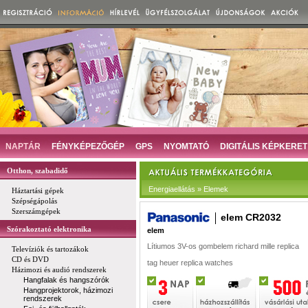
NAPTÁR
FÉNYKÉPEZŐGÉP
GPS
NYOMTATÓ
DIGITÁLIS KÉPKERET
Otthon, szabadidő
Energiaellátás » Elemek
Háztartási gépek
Szépségápolás
Szerszámgépek
elem CR2032
Szórakoztató elektronika
elem
Lítiumos 3V-os gombelem
richard mille replica
Televíziók és tartozákok
CD és DVD
tag heuer replica
watches
Házimozi és audió rendszerek
Hangfalak és hangszórók
Hangprojektorok, házimozi
rendszerek