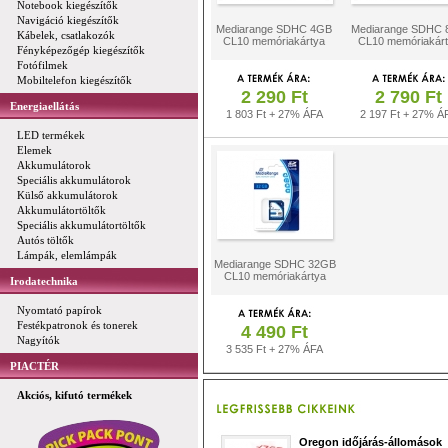
Notebook kiegészítők
Navigáció kiegészítők
Mediarange SDHC 4GB
Mediarange SDHC
Kábelek, csatlakozók
CL10 memóriakártya
CL10 memóriakár
Fényképezőgép kiegészítők
Fotófilmek
Mobiltelefon kiegészítők
2 290 Ft
2 790 Ft
Energiaellátás
1 803 Ft + 27% ÁFA
2 197 Ft + 27% Á
LED termékek
Elemek
Akkumulátorok
Speciális akkumulátorok
Külső akkumulátorok
Akkumulátortöltők
Speciális akkumulátortöltők
Autós töltők
Lámpák, elemlámpák
Mediarange SDHC 32GB
CL10 memóriakártya
Irodatechnika
Nyomtató papírok
Festékpatronok és tonerek
4 490 Ft
Nagyítók
3 535 Ft + 27% ÁFA
PIACTÉR
Akciós, kifutó termékek
Oregon időjárás-állomások