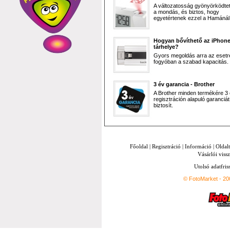
A változatosság gyönyörködtet,
a mondás, és biztos, hogy
egyetértenek ezzel a Hamánál 
Hogyan bővíthető az iPhon
tárhelye?
Gyors megoldás arra az esetr
fogyóban a szabad kapacitás.
3 év garancia - Brother
A Brother minden termékére 3
regisztráción alapuló garanciát
biztosít.
Főoldal
|
Regisztráció
|
Információ
|
Oldal
Vásárlói vissz
Utolsó adatfris
© FotoMarket - 2