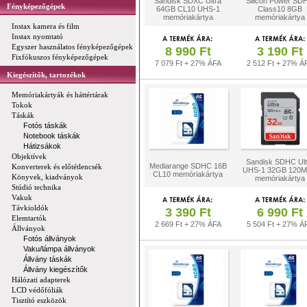
Sandisk SDXC Ultra
Silicon Power SD
Fényképezőgépek
64GB CL10 UHS-1
Class10 8GB
memóriakártya
memóriakártya
Instax kamera és film
Instax nyomtató
Egyszer használatos fényképezőgépek
8 990 Ft
3 190 Ft
Fixfókuszos fényképezőgépek
7 079 Ft + 27% ÁFA
2 512 Ft + 27% Á
Kiegészítők, tartozékok
Memóriakártyák és háttértárak
Tokok
Táskák
Fotós táskák
Notebook táskák
Hátizsákok
Objektívek
Sandisk SDHC Ult
Mediarange SDHC 16B
Konverterek és előtétlencsék
UHS-1 32GB 120M
CL10 memóriakártya
Könyvek, kiadványok
memóriakártya
Stúdió technika
Vakuk
Távkioldók
3 390 Ft
6 990 Ft
Elemtartók
2 669 Ft + 27% ÁFA
5 504 Ft + 27% Á
Állványok
Fotós állványok
Vaku/lámpa állványok
Állvány táskák
Állvány kiegészítők
Hálózati adapterek
LCD védőfóliák
Tisztító eszközök