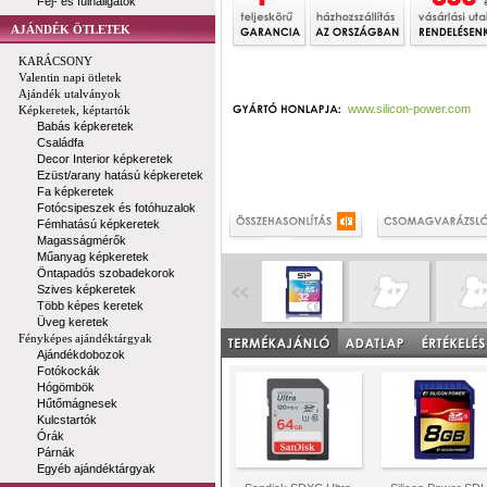
Fej- és fülhallgatók
AJÁNDÉK ÖTLETEK
KARÁCSONY
Valentin napi ötletek
Ajándék utalványok
www.silicon-power.com
Képkeretek, képtartók
Babás képkeretek
Családfa
Decor Interior képkeretek
Ezüst/arany hatású képkeretek
Fa képkeretek
Fotócsipeszek és fotóhuzalok
Fémhatású képkeretek
Magasságmérők
Műanyag képkeretek
Öntapadós szobadekorok
Szives képkeretek
Több képes keretek
Üveg keretek
Fényképes ajándéktárgyak
Ajándékdobozok
Fotókockák
Hógömbök
Hűtőmágnesek
Kulcstartók
Órák
Párnák
Egyéb ajándéktárgyak