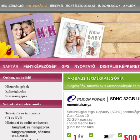
NAPTÁR
FÉNYKÉPEZŐGÉP
GPS
NYOMTATÓ
DIGITÁLIS KÉPKERET
Otthon, szabadidő
Kiegészítők, tartozékok » Memóriakártyák és 
Háztartási gépek
Szépségápolás
Szerszámgépek
SDHC 32GB U
Szórakoztató elektronika
memóriakártya
SecureDigital High-Capacity (SDHC) technológi
Televíziók és tartozákok
Card Class 10
CD és DVD
32 GB kapacitás
Házimozi és audió rendszerek
chanel tasche fake
gucci tasche fake
Hangfalak és hangszórók
Hangprojektorok, házimozi
rendszerek