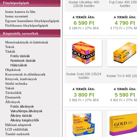
Kodak UltraMax 400
Fuji Color 400 135
Fényképezőgépek
135/36 fotófilm
fotófilm
Instax kamera és film
Instax nyomtató
Egyszer használatos fényképezőgépek
6 590 Ft
4 790 Ft
Fixfókuszos fényképezőgépek
5 189 Ft + 27% ÁFA
3 772 Ft + 27% Á
Kiegészítők, tartozékok
Memóriakártyák és háttértárak
Tokok
Táskák
Fotós táskák
Notebook táskák
Hátizsákok
Objektívek
Kodak Gold 200 135/24
Konverterek és előtétlencsék
Kodak Tri-X 400 120
fotófilm
Könyvek, kiadványok
Stúdió technika
Vakuk
Távkioldók
3 800 Ft
5 590 Ft
Elemtartók
2 992 Ft + 27% ÁFA
4 402 Ft + 27% Á
Állványok
Fotós állványok
Vaku/lámpa állványok
Állvány táskák
Állvány kiegészítők
Hálózati adapterek
LCD védőfóliák
Tisztító eszközök