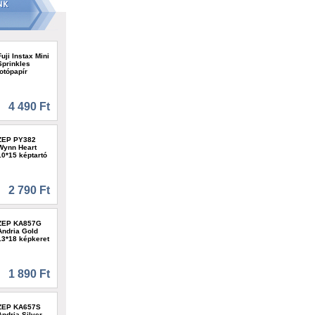
Fuji Instax Mini
Sprinkles
fotópapír
4 490 Ft
ZEP PY382
Wynn Heart
10*15 képtartó
2 790 Ft
ZEP KA857G
Andria Gold
13*18 képkeret
1 890 Ft
ZEP KA657S
Andria Silver