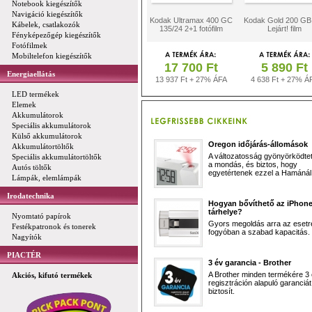
Notebook kiegészítők
Navigáció kiegészítők
Kodak Ultramax 400 GC
Kodak Gold 200 GB
Kábelek, csatlakozók
135/24 2+1 fotófilm
Lejárt! film
Fényképezőgép kiegészítők
Fotófilmek
Mobiltelefon kiegészítők
17 700 Ft
5 890 Ft
Energiaellátás
13 937 Ft + 27% ÁFA
4 638 Ft + 27% Á
LED termékek
Elemek
Akkumulátorok
Speciális akkumulátorok
Külső akkumulátorok
Oregon időjárás-állomások
Akkumulátortöltők
A változatosság gyönyörködtet,
Speciális akkumulátortöltők
a mondás, és biztos, hogy
Autós töltők
egyetértenek ezzel a Hamánál 
Lámpák, elemlámpák
Irodatechnika
Hogyan bővíthető az iPhon
tárhelye?
Nyomtató papírok
Gyors megoldás arra az esetr
Festékpatronok és tonerek
fogyóban a szabad kapacitás.
Nagyítók
PIACTÉR
3 év garancia - Brother
A Brother minden termékére 3
Akciós, kifutó termékek
regisztráción alapuló garanciát
biztosít.