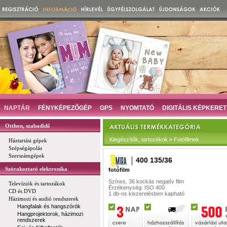
NAPTÁR
FÉNYKÉPEZŐGÉP
GPS
NYOMTATÓ
DIGITÁLIS KÉPKERET
Otthon, szabadidő
Kiegészítők, tartozékok » Fotófilmek
Háztartási gépek
Szépségápolás
Szerszámgépek
400 135/36
Szórakoztató elektronika
fotófilm
Színes, 36 kockás negatív film
Televíziók és tartozákok
Érzékenység: ISO 400
CD és DVD
1 db-os kiszerelésben kapható
Házimozi és audió rendszerek
Hangfalak és hangszórók
Hangprojektorok, házimozi
rendszerek