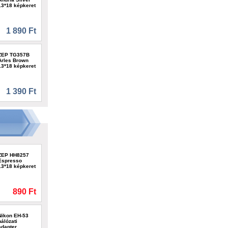
13*18 képkeret
1 890 Ft
ZEP TG357B
Arles Brown
13*18 képkeret
1 390 Ft
ZEP HH8257
Espresso
13*18 képkeret
890 Ft
Nikon EH-53
hálózati
adapter