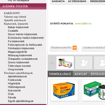
Fej- és fülhallgatók
AJÁNDÉK ÖTLETEK
KARÁCSONY
Valentin napi ötletek
Ajándék utalványok
www.fujifilm.hu
Képkeretek, képtartók
Babás képkeretek
Családfa
Decor Interior képkeretek
Ezüst/arany hatású képkeretek
Fa képkeretek
Fotócsipeszek és fotóhuzalok
Fémhatású képkeretek
Magasságmérők
Műanyag képkeretek
Öntapadós szobadekorok
Szives képkeretek
Több képes keretek
Üveg keretek
Fényképes ajándéktárgyak
Ajándékdobozok
Fotókockák
Hógömbök
Hűtőmágnesek
Kulcstartók
Órák
Párnák
Egyéb ajándéktárgyak