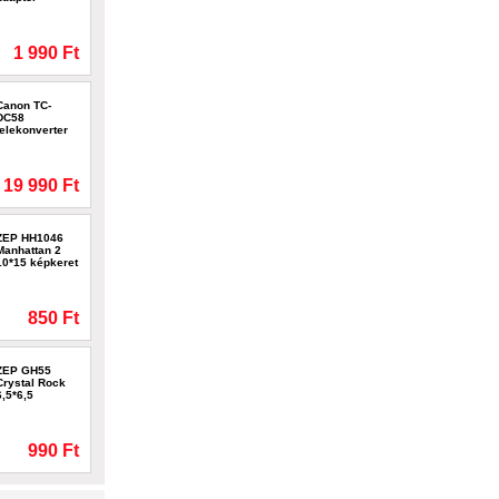
1 990 Ft
Canon TC-
DC58
telekonverter
19 990 Ft
ZEP HH1046
Manhattan 2
10*15 képkeret
850 Ft
ZEP GH55
Crystal Rock
6,5*6,5
990 Ft