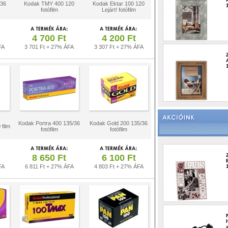
/36
Kodak TMY 400 120
Kodak Ektar 100 120
fotófilm
Lejárt! fotófilm
4 700 Ft
4 200 Ft
FA
3 701 Ft + 27% ÁFA
3 307 Ft + 27% ÁFA
Kodak Portra 400 135/36
Kodak Gold 200 135/36
 film
fotófilm
fotófilm
8 650 Ft
6 100 Ft
FA
6 811 Ft + 27% ÁFA
4 803 Ft + 27% ÁFA