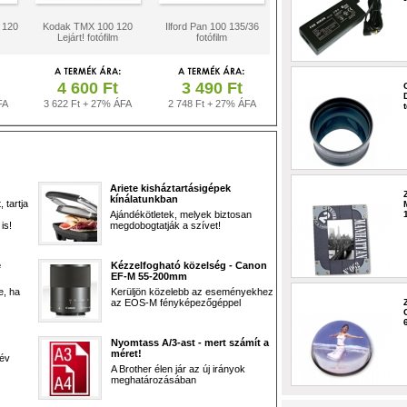
 120
Kodak TMX 100 120
Ilford Pan 100 135/36
Lejárt! fotófilm
fotófilm
4 600 Ft
3 490 Ft
FA
3 622 Ft + 27% ÁFA
2 748 Ft + 27% ÁFA
Ariete kisháztartásigépek
kínálatunkban
 tartja
Ajándékötletek, melyek biztosan
is!
megdobogtatják a szívet!
e
Kézzelfogható közelség - Canon
EF-M 55-200mm
e, ha
Kerüljön közelebb az eseményekhez
az EOS-M fényképezőgéppel
Nyomtass A/3-ast - mert számít a
méret!
 év
A Brother élen jár az új irányok
meghatározásában