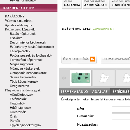
Fej- és fülhallgatók
AJÁNDÉK ÖTLETEK
KARÁCSONY
Valentin napi ötletek
Ajándék utalványok
www.kodak.hu
Képkeretek, képtartók
Babás képkeretek
Családfa
Decor Interior képkeretek
Ezüst/arany hatású képkeretek
Fa képkeretek
Fotócsipeszek és fotóhuzalok
Fémhatású képkeretek
Magasságmérők
Műanyag képkeretek
Öntapadós szobadekorok
Szives képkeretek
Több képes keretek
Üveg keretek
Fényképes ajándéktárgyak
Ajándékdobozok
Fotókockák
Értékelje a terméket, tegye fel kérdését vagy tölt
Hógömbök
Hűtőmágnesek
Név:
Kulcstartók
E-mail cím:
Órák
Párnák
Hozzászólás:
Egyéb ajándéktárgyak