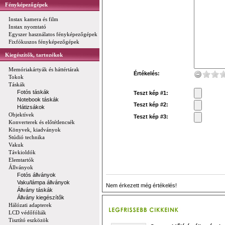
Fényképezőgépek
Instax kamera és film
Instax nyomtató
Egyszer használatos fényképezőgépek
Fixfókuszos fényképezőgépek
Kiegészítők, tartozékok
Memóriakártyák és háttértárak
Értékelés:
Tokok
Táskák
Fotós táskák
Teszt kép #1:
Notebook táskák
Teszt kép #2:
Hátizsákok
Objektívek
Teszt kép #3:
Konverterek és előtétlencsék
Könyvek, kiadványok
Stúdió technika
Vakuk
Távkioldók
Elemtartók
Állványok
Fotós állványok
Vaku/lámpa állványok
Nem érkezett még értékelés!
Állvány táskák
Állvány kiegészítők
Hálózati adapterek
LCD védőfóliák
Tisztító eszközök