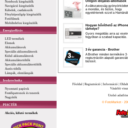
Oregon időjárás-állomások
Notebook kiegészítők
Navigáció kiegészítők
A változatosság gyönyörködtet,
a mondás, és biztos, hogy
Kábelek, csatlakozók
egyetértenek ezzel a Hamánál 
Fényképezőgép kiegészítők
Fotófilmek
Mobiltelefon kiegészítők
Hogyan bővíthető az iPhon
tárhelye?
Energiaellátás
Gyors megoldás arra az esetr
fogyóban a szabad kapacitás.
LED termékek
Elemek
Akkumulátorok
3 év garancia - Brother
Speciális akkumulátorok
A Brother minden termékére 3
Külső akkumulátorok
regisztráción alapuló garanciát
Akkumulátortöltők
biztosít.
Speciális akkumulátortöltők
Autós töltők
Lámpák, elemlámpák
Irodatechnika
Főoldal
|
Regisztráció
|
Információ
|
Oldal
Vásárlói vissz
Nyomtató papírok
Festékpatronok és tonerek
Utolsó adatfris
Nagyítók
© FotoMarket - 2
PIACTÉR
Akciós, kifutó termékek