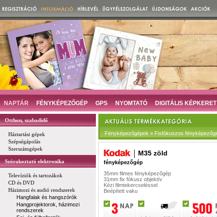
NAPTÁR
FÉNYKÉPEZŐGÉP
GPS
NYOMTATÓ
DIGITÁLIS KÉPKERET
Otthon, szabadidő
Fényképezőgépek » Fixfókuszos fényképezőg
Háztartási gépek
Szépségápolás
Szerszámgépek
M35 zöld
Szórakoztató elektronika
fényképezőgép
35mm filmes fényképezőgép
Televíziók és tartozákok
31mm fix fókusz objektív
CD és DVD
Kézi filmtekercseléssel
Házimozi és audió rendszerek
Beépített vaku
Hangfalak és hangszórók
Hangprojektorok, házimozi
rendszerek