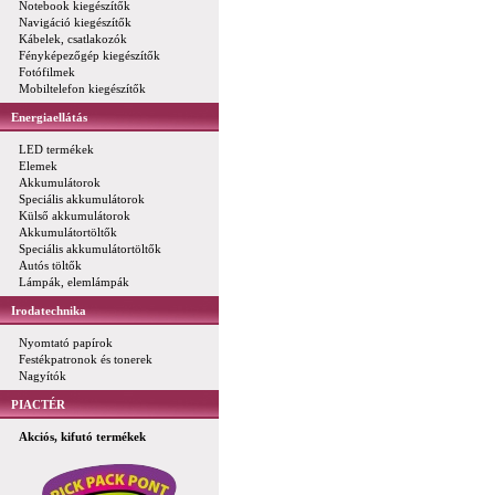
Notebook kiegészítők
Navigáció kiegészítők
Kábelek, csatlakozók
Fényképezőgép kiegészítők
Fotófilmek
Mobiltelefon kiegészítők
Energiaellátás
LED termékek
Elemek
Akkumulátorok
Speciális akkumulátorok
Külső akkumulátorok
Akkumulátortöltők
Speciális akkumulátortöltők
Autós töltők
Lámpák, elemlámpák
Irodatechnika
Nyomtató papírok
Festékpatronok és tonerek
Nagyítók
PIACTÉR
Akciós, kifutó termékek