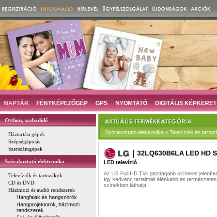
NAPTÁR
FÉNYKÉPEZŐGÉP
GPS
NYOMTATÓ
DIGITÁLIS KÉPKERET
Otthon, szabadidő
Szórakoztató elektronika » Televíziók és tartoz
Háztartási gépek
Szépségápolás
Szerszámgépek
32LQ630B6LA LED HD S
Szórakoztató elektronika
LED televízió
Az LG Full HD TV-i gazdagabb színeket jelenít
Televíziók és tartozákok
így kedvenc tartalmait élénkebb és természete
CD és DVD
színekben láthatja.
Házimozi és audió rendszerek
Hangfalak és hangszórók
Hangprojektorok, házimozi
rendszerek