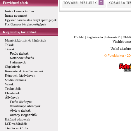
Fényképezőgépek
Instax kamera és film
Instax nyomtató
Egyszer használatos fényképezőgépek
Fixfókuszos fényképezőgépek
Kiegészítők, tartozékok
Főoldal
|
Regisztráció
|
Információ
|
Oldal
Memóriakártyák és háttértárak
Vásárlói vissz
Tokok
Utolsó adatfris
Táskák
Fotós táskák
© FotoMarket - 2
Notebook táskák
Hátizsákok
Objektívek
Konverterek és előtétlencsék
Könyvek, kiadványok
Stúdió technika
Vakuk
Távkioldók
Elemtartók
Állványok
Fotós állványok
Vaku/lámpa állványok
Állvány táskák
Állvány kiegészítők
Hálózati adapterek
LCD védőfóliák
Tisztító eszközök