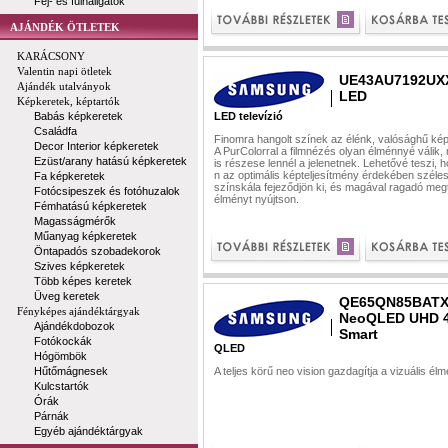
Fej- és fülhallgatók
AJÁNDÉK ÖTLETEK
KARÁCSONY
Valentin napi ötletek
UE43AU7192UX
Ajándék utalványok
LED
Képkeretek, képtartók
Babás képkeretek
LED televízió
Családfa
Finomra hangolt színek az élénk, valósághű kép
Decor Interior képkeretek
A PurColorral a filmnézés olyan élménnyé válik, 
Ezüst/arany hatású képkeretek
is részese lennél a jelenetnek. Lehetővé teszi, 
n az optimális képteljesítmény érdekében széle
Fa képkeretek
színskála fejeződjön ki, és magával ragadó megt
Fotócsipeszek és fotóhuzalok
élményt nyújtson.
Fémhatású képkeretek
Magasságmérők
Műanyag képkeretek
Öntapadós szobadekorok
Szives képkeretek
Több képes keretek
Üveg keretek
QE65QN85BAT
Fényképes ajándéktárgyak
NeoQLED UHD 
Ajándékdobozok
Smart
Fotókockák
QLED
Hógömbök
Hűtőmágnesek
A teljes körű neo vision gazdagítja a vizuális él
Kulcstartók
Órák
Párnák
Egyéb ajándéktárgyak