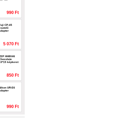
990 Ft
Fuji CP-45
csatoló
adapter
5 070 Ft
ZEP HH8046
Chocolate
10*15 képkeret
850 Ft
Nikon UR-E6
adapter
990 Ft