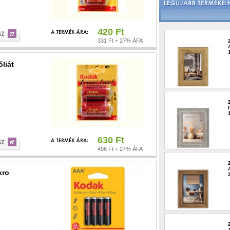
420 Ft
331 Ft + 27% ÁFA
liát
630 Ft
496 Ft + 27% ÁFA
kro