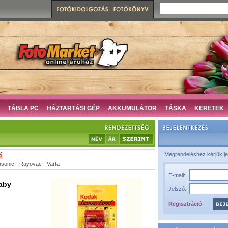
TÁBLA PC
HÁZTARTÁSI GÉP
AKKUMULÁTOR
TÁSKA
KERETEK
Megrendeléshez kérjük je
ó
sonic
-
Rayovac
-
Varta
E-mail:
aby
Jelszó:
Regisztráció