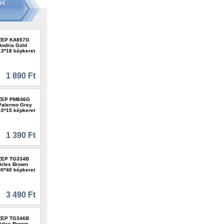
ZEP KA857G
Andria Gold
13*18 képkeret
1 890 Ft
ZEP PM846G
Palermo Grey
10*15 képkeret
1 390 Ft
ZEP TG334B
Arles Brown
30*40 képkeret
3 490 Ft
ZEP TG346B
Arles Brown