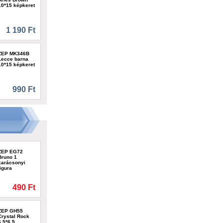
10*15 képkeret
1 190 Ft
ZEP MK346B
Lecce barna
10*15 képkeret
990 Ft
ZEP EG72
Bruno 1
karácsonyi
figura
490 Ft
ZEP GH55
Crystal Rock
6,5*6,5