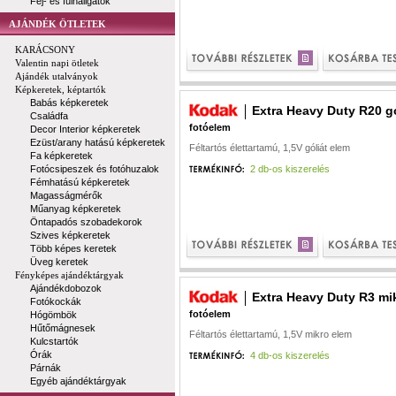
Fej- és fülhallgatók
AJÁNDÉK ÖTLETEK
KARÁCSONY
Valentin napi ötletek
Ajándék utalványok
Képkeretek, képtartók
Babás képkeretek
Extra Heavy Duty R20 gó
Családfa
fotóelem
Decor Interior képkeretek
Ezüst/arany hatású képkeretek
Féltartós élettartamú, 1,5V góliát elem
Fa képkeretek
Fotócsipeszek és fotóhuzalok
2 db-os kiszerelés
Fémhatású képkeretek
Magasságmérők
Műanyag képkeretek
Öntapadós szobadekorok
Szives képkeretek
Több képes keretek
Üveg keretek
Fényképes ajándéktárgyak
Ajándékdobozok
Extra Heavy Duty R3 mi
Fotókockák
fotóelem
Hógömbök
Hűtőmágnesek
Féltartós élettartamú, 1,5V mikro elem
Kulcstartók
Órák
4 db-os kiszerelés
Párnák
Egyéb ajándéktárgyak