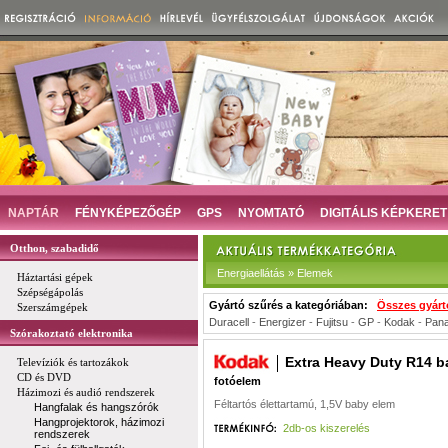
NAPTÁR
FÉNYKÉPEZŐGÉP
GPS
NYOMTATÓ
DIGITÁLIS KÉPKERET
Otthon, szabadidő
Energiaellátás » Elemek
Háztartási gépek
Szépségápolás
Gyártó szűrés a kategóriában:
Összes gyárt
Szerszámgépek
Duracell
-
Energizer
-
Fujitsu
-
GP
-
Kodak
-
Pana
Szórakoztató elektronika
Extra Heavy Duty R14 b
Televíziók és tartozákok
CD és DVD
fotóelem
Házimozi és audió rendszerek
Féltartós élettartamú, 1,5V baby elem
Hangfalak és hangszórók
Hangprojektorok, házimozi
2db-os kiszerelés
rendszerek