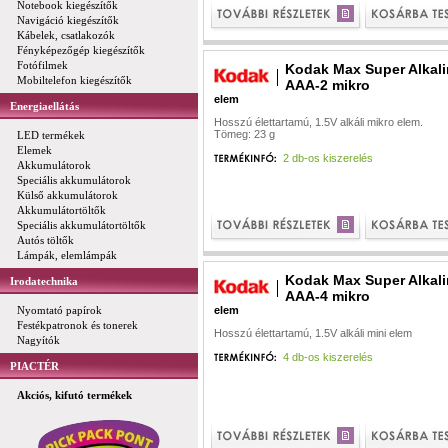
Notebook kiegészítők
Navigáció kiegészítők
Kábelek, csatlakozók
Fényképezőgép kiegészítők
Fotófilmek
Kodak Max Super Alkal
Mobiltelefon kiegészítők
AAA-2 mikro
elem
Energiaellátás
Hosszú élettartamú, 1.5V alkáli mikro elem.
Tömeg: 23 g
LED termékek
Elemek
2 db-os kiszerelés
Akkumulátorok
Speciális akkumulátorok
Külső akkumulátorok
Akkumulátortöltők
Speciális akkumulátortöltők
Autós töltők
Lámpák, elemlámpák
Kodak Max Super Alkal
Irodatechnika
AAA-4 mikro
Nyomtató papírok
elem
Festékpatronok és tonerek
Hosszú élettartamú, 1.5V alkáli mini elem
Nagyítók
4 db-os kiszerelés
PIACTÉR
Akciós, kifutó termékek