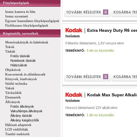
Fényképezőgépek
Instax kamera és film
Instax nyomtató
Egyszer használatos fényképezőgépek
Fixfókuszos fényképezőgépek
Extra Heavy Duty R6 ce
Kiegészítők, tartozékok
fotóelem
Memóriakártyák és háttértárak
Féltartós élettartamú, 1,5V ceruza elem
Tokok
4 db-os kiszerelés
Táskák
Fotós táskák
Notebook táskák
Hátizsákok
Objektívek
Konverterek és előtétlencsék
Könyvek, kiadványok
Stúdió technika
Vakuk
Távkioldók
Kodak Max Super Alkal
Elemtartók
fotóelem
Állványok
Fotós állványok
Hosszú élettartamú 12V alkáli elem
Vaku/lámpa állványok
1 db-os kiszerelés
Állvány táskák
Állvány kiegészítők
Hálózati adapterek
LCD védőfóliák
Tisztító eszközök