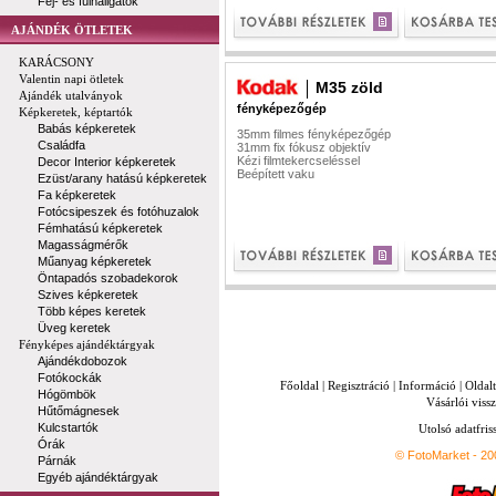
Fej- és fülhallgatók
AJÁNDÉK ÖTLETEK
KARÁCSONY
Valentin napi ötletek
M35 zöld
Ajándék utalványok
fényképezőgép
Képkeretek, képtartók
Babás képkeretek
35mm filmes fényképezőgép
Családfa
31mm fix fókusz objektív
Kézi filmtekercseléssel
Decor Interior képkeretek
Beépített vaku
Ezüst/arany hatású képkeretek
Fa képkeretek
Fotócsipeszek és fotóhuzalok
Fémhatású képkeretek
Magasságmérők
Műanyag képkeretek
Öntapadós szobadekorok
Szives képkeretek
Több képes keretek
Üveg keretek
Fényképes ajándéktárgyak
Ajándékdobozok
Fotókockák
Főoldal
|
Regisztráció
|
Információ
|
Oldal
Hógömbök
Vásárlói vissz
Hűtőmágnesek
Kulcstartók
Utolsó adatfris
Órák
© FotoMarket - 2
Párnák
Egyéb ajándéktárgyak