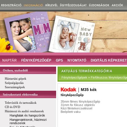
NAPTÁR
FÉNYKÉPEZŐGÉP
GPS
NYOMTATÓ
DIGITÁLIS KÉPKERET
Otthon, szabadidő
Fényképezőgépek » Fixfókuszos fényképezőg
Háztartási gépek
Szépségápolás
Szerszámgépek
M35 kék
Szórakoztató elektronika
fényképezőgép
35mm filmes fényképezőgép
Televíziók és tartozákok
31mm fix fókusz objektív
CD és DVD
Kézi filmtekercseléssel
Házimozi és audió rendszerek
Beépített vaku
Hangfalak és hangszórók
Hangprojektorok, házimozi
rendszerek