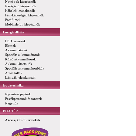
Notebook kiegészítők
Navigáció kiegészítők
Kábelek, csatlakozók
Fényképezőgép kiegészítők
Fotófilmek
Mobiltelefon kiegészítők
Energiaellátás
LED termékek
Elemek
Akkumulátorok
Speciális akkumulátorok
Külső akkumulátorok
Akkumulátortöltők
Speciális akkumulátortöltők
Autós töltők
Lámpák, elemlámpák
Irodatechnika
Nyomtató papírok
Festékpatronok és tonerek
Nagyítók
PIACTÉR
Akciós, kifutó termékek