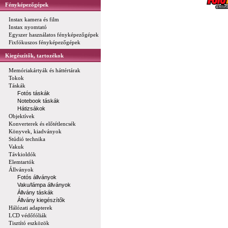
Fényképezőgépek
Instax kamera és film
Instax nyomtató
Egyszer használatos fényképezőgépek
Fixfókuszos fényképezőgépek
Kiegészítők, tartozékok
Memóriakártyák és háttértárak
Tokok
Táskák
Fotós táskák
Notebook táskák
Hátizsákok
Objektívek
Konverterek és előtétlencsék
Könyvek, kiadványok
Stúdió technika
Vakuk
Távkioldók
Elemtartók
Állványok
Fotós állványok
Vaku/lámpa állványok
Állvány táskák
Állvány kiegészítők
Hálózati adapterek
LCD védőfóliák
Tisztító eszközök