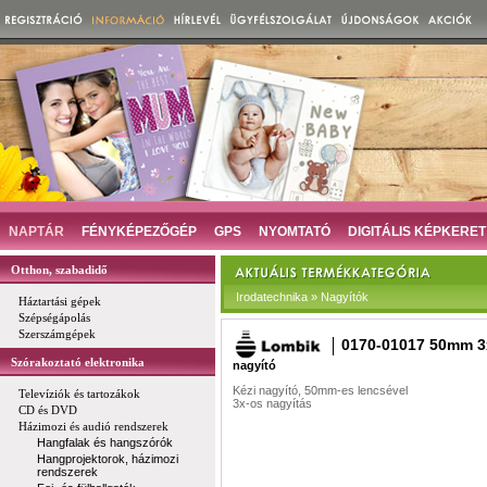
NAPTÁR
FÉNYKÉPEZŐGÉP
GPS
NYOMTATÓ
DIGITÁLIS KÉPKERET
Otthon, szabadidő
Irodatechnika » Nagyítók
Háztartási gépek
Szépségápolás
Szerszámgépek
0170-01017 50mm 3
Szórakoztató elektronika
nagyító
Kézi nagyító, 50mm-es lencsével
Televíziók és tartozákok
3x-os nagyítás
CD és DVD
Házimozi és audió rendszerek
Hangfalak és hangszórók
Hangprojektorok, házimozi
rendszerek