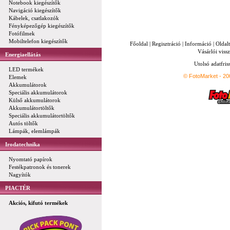
Notebook kiegészítők
Navigáció kiegészítők
Kábelek, csatlakozók
Fényképezőgép kiegészítők
Fotófilmek
Mobiltelefon kiegészítők
Főoldal
|
Regisztráció
|
Információ
|
Oldal
Vásárlói vissz
Energiaellátás
Utolsó adatfris
LED termékek
© FotoMarket - 2
Elemek
Akkumulátorok
Speciális akkumulátorok
Külső akkumulátorok
Akkumulátortöltők
Speciális akkumulátortöltők
Autós töltők
Lámpák, elemlámpák
Irodatechnika
Nyomtató papírok
Festékpatronok és tonerek
Nagyítók
PIACTÉR
Akciós, kifutó termékek