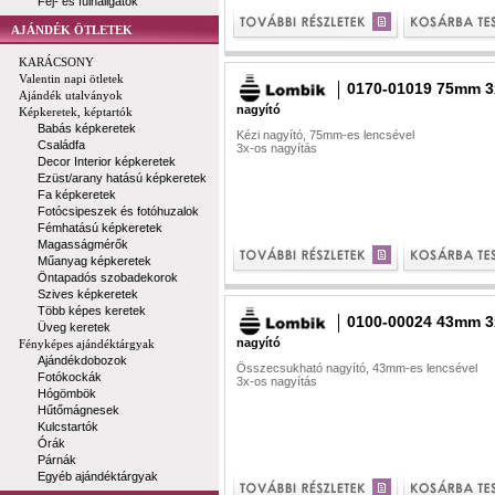
Fej- és fülhallgatók
AJÁNDÉK ÖTLETEK
KARÁCSONY
Valentin napi ötletek
0170-01019 75mm 3
Ajándék utalványok
nagyító
Képkeretek, képtartók
Babás képkeretek
Kézi nagyító, 75mm-es lencsével
Családfa
3x-os nagyítás
Decor Interior képkeretek
Ezüst/arany hatású képkeretek
Fa képkeretek
Fotócsipeszek és fotóhuzalok
Fémhatású képkeretek
Magasságmérők
Műanyag képkeretek
Öntapadós szobadekorok
Szives képkeretek
Több képes keretek
0100-00024 43mm 3
Üveg keretek
nagyító
Fényképes ajándéktárgyak
Ajándékdobozok
Összecsukható nagyító, 43mm-es lencsével
Fotókockák
3x-os nagyítás
Hógömbök
Hűtőmágnesek
Kulcstartók
Órák
Párnák
Egyéb ajándéktárgyak