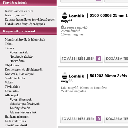
Fényképezőgépek
Instax kamera és film
0100-00006 25mm 1
Instax nyomtató
Egyszer használatos fényképezőgépek
nagyító
Fixfókuszos fényképezőgépek
Ékszerész nagyító
25mm átmérő
Kiegészítők, tartozékok
10x-es nagyítás
Memóriakártyák és háttértárak
Tokok
Táskák
Fotós táskák
Notebook táskák
Hátizsákok
Objektívek
Konverterek és előtétlencsék
Könyvek, kiadványok
501203 90mm 2x/4x
Stúdió technika
nagyító
Vakuk
Távkioldók
Kézi nagyító, 90mm-es lencsével
Elemtartók
2x/4x-os nagyítás
Állványok
Fotós állványok
Vaku/lámpa állványok
Állvány táskák
Állvány kiegészítők
Hálózati adapterek
LCD védőfóliák
Tisztító eszközök