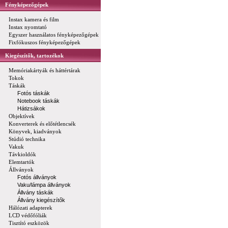
Fényképezőgépek
Instax kamera és film
Instax nyomtató
Egyszer használatos fényképezőgépek
Fixfókuszos fényképezőgépek
Kiegészítők, tartozékok
Memóriakártyák és háttértárak
Tokok
Táskák
Fotós táskák
Notebook táskák
Hátizsákok
Objektívek
Konverterek és előtétlencsék
Könyvek, kiadványok
Stúdió technika
Vakuk
Távkioldók
Elemtartók
Állványok
Fotós állványok
Vaku/lámpa állványok
Állvány táskák
Állvány kiegészítők
Hálózati adapterek
LCD védőfóliák
Tisztító eszközök