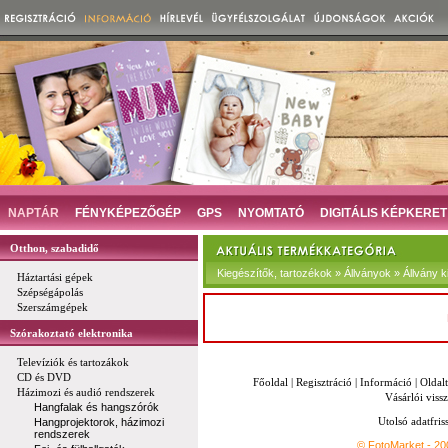
NAPTÁR
FÉNYKÉPEZŐGÉP
GPS
NYOMTATÓ
DIGITÁLIS KÉPKERET
Otthon, szabadidő
Kiegészítők, tartozékok » Állványok » Állvány k
Háztartási gépek
Szépségápolás
Szerszámgépek
Szórakoztató elektronika
Televíziók és tartozákok
CD és DVD
Főoldal
|
Regisztráció
|
Információ
|
Oldal
Házimozi és audió rendszerek
Vásárlói vissz
Hangfalak és hangszórók
Utolsó adatfris
Hangprojektorok, házimozi
rendszerek
© FotoMarket - 2