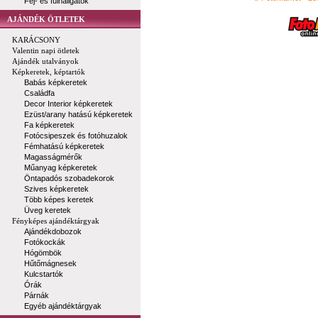
Fej- és fülhallgatók
AJÁNDÉK ÖTLETEK
KARÁCSONY
Valentin napi ötletek
Ajándék utalványok
Képkeretek, képtartók
Babás képkeretek
Családfa
Decor Interior képkeretek
Ezüst/arany hatású képkeretek
Fa képkeretek
Fotócsipeszek és fotóhuzalok
Fémhatású képkeretek
Magasságmérők
Műanyag képkeretek
Öntapadós szobadekorok
Szives képkeretek
Több képes keretek
Üveg keretek
Fényképes ajándéktárgyak
Ajándékdobozok
Fotókockák
Hógömbök
Hűtőmágnesek
Kulcstartók
Órák
Párnák
Egyéb ajándéktárgyak