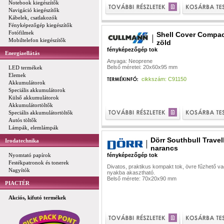
Notebook kiegészítők
Navigáció kiegészítők
Kábelek, csatlakozók
Fényképezőgép kiegészítők
Fotófilmek
Shell Cover Compac
Mobiltelefon kiegészítők
zöld
fényképezőgép tok
Energiaellátás
Anyaga: Neoprene
Belső méretei: 20x60x95 mm
LED termékek
Elemek
cikkszám: C91150
Akkumulátorok
Speciális akkumulátorok
Külső akkumulátorok
Akkumulátortöltők
Speciális akkumulátortöltők
Autós töltők
Lámpák, elemlámpák
Dörr Southbull Travel
Irodatechnika
narancs
Nyomtató papírok
fényképezőgép tok
Festékpatronok és tonerek
Divatos, praktikus kompakt tok, övre fűzhető v
Nagyítók
nyakba akasztható.
Belső mérete: 70x20x90 mm
PIACTÉR
Akciós, kifutó termékek