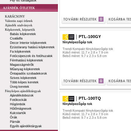
Fej- és fülhallgatók
AJÁNDÉK ÖTLETEK
KARÁCSONY
Valentin napi ötletek
Ajándék utalványok
Képkeretek, képtartók
Babás képkeretek
PTL-100GY
Családfa
fényképezőgép tok
Decor Interior képkeretek
Ezüst/arany hatású képkeretek
Trendi Kompakt fényképezőgép tok
Fa képkeretek
Külső méret: 11.7 x 2.8 x 7.9 cm
Fotócsipeszek és fotóhuzalok
Belső méret: 9.7 x 2.3 x 5.8 cm
Fémhatású képkeretek
Magasságmérők
Műanyag képkeretek
Öntapadós szobadekorok
Szives képkeretek
Több képes keretek
Üveg keretek
Fényképes ajándéktárgyak
Ajándékdobozok
PTL-100TQ
Fotókockák
fényképezőgép tok
Hógömbök
Hűtőmágnesek
Trendi Kompakt fényképezőgép tok
Kulcstartók
Külső méret: 11.7 x 2.8 x 7.9 cm
Órák
Belső méret: 9.7 x 2.3 x 5.8 cm
Párnák
Egyéb ajándéktárgyak