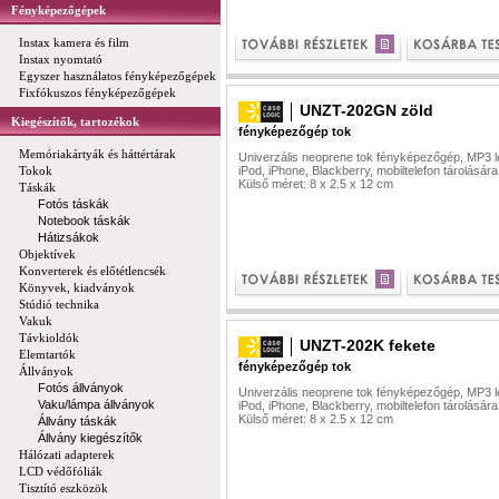
Fényképezőgépek
Instax kamera és film
Instax nyomtató
Egyszer használatos fényképezőgépek
Fixfókuszos fényképezőgépek
UNZT-202GN zöld
Kiegészítők, tartozékok
fényképezőgép tok
Memóriakártyák és háttértárak
Univerzális neoprene tok fényképezőgép, MP3 l
Tokok
iPod, iPhone, Blackberry, mobiltelefon tárolására
Külső méret: 8 x 2.5 x 12 cm
Táskák
Fotós táskák
Notebook táskák
Hátizsákok
Objektívek
Konverterek és előtétlencsék
Könyvek, kiadványok
Stúdió technika
Vakuk
Távkioldók
UNZT-202K fekete
Elemtartók
fényképezőgép tok
Állványok
Fotós állványok
Univerzális neoprene tok fényképezőgép, MP3 l
Vaku/lámpa állványok
iPod, iPhone, Blackberry, mobiltelefon tárolására
Külső méret: 8 x 2.5 x 12 cm
Állvány táskák
Állvány kiegészítők
Hálózati adapterek
LCD védőfóliák
Tisztító eszközök