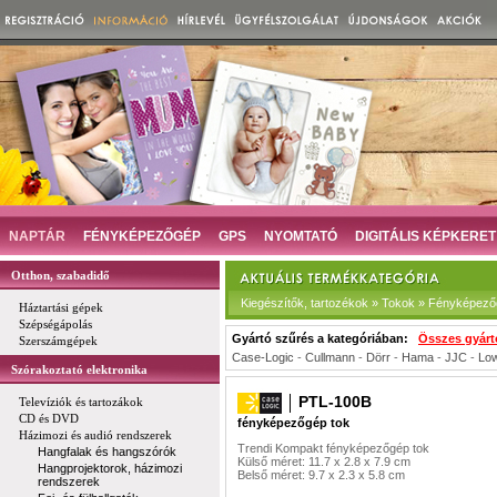
NAPTÁR
FÉNYKÉPEZŐGÉP
GPS
NYOMTATÓ
DIGITÁLIS KÉPKERET
Otthon, szabadidő
Kiegészítők, tartozékok » Tokok » Fényképező
Háztartási gépek
Szépségápolás
Gyártó szűrés a kategóriában:
Összes gyárt
Szerszámgépek
Case-Logic
-
Cullmann
-
Dörr
-
Hama
-
JJC
-
Lo
Szórakoztató elektronika
PTL-100B
Televíziók és tartozákok
CD és DVD
fényképezőgép tok
Házimozi és audió rendszerek
Trendi Kompakt fényképezőgép tok
Hangfalak és hangszórók
Külső méret: 11.7 x 2.8 x 7.9 cm
Hangprojektorok, házimozi
Belső méret: 9.7 x 2.3 x 5.8 cm
rendszerek