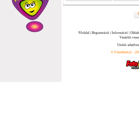
Főoldal
|
Regisztráció
|
Információ
|
Oldal
Vásárlói vissz
Utolsó adatfris
© FotoMarket - 2