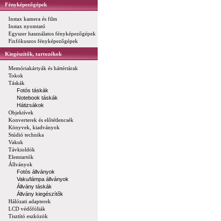
Fényképezőgépek
Instax kamera és film
Instax nyomtató
Egyszer használatos fényképezőgépek
Fixfókuszos fényképezőgépek
Kiegészítők, tartozékok
Memóriakártyák és háttértárak
Tokok
Táskák
Fotós táskák
Notebook táskák
Hátizsákok
Objektívek
Konverterek és előtétlencsék
Könyvek, kiadványok
Stúdió technika
Vakuk
Távkioldók
Elemtartók
Állványok
Fotós állványok
Vaku/lámpa állványok
Állvány táskák
Állvány kiegészítők
Hálózati adapterek
LCD védőfóliák
Tisztító eszközök