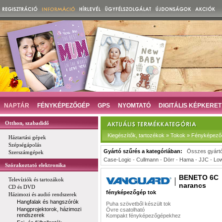
NAPTÁR
FÉNYKÉPEZŐGÉP
GPS
NYOMTATÓ
DIGITÁLIS KÉPKERET
Otthon, szabadidő
Kiegészítők, tartozékok » Tokok » Fényképező
Háztartási gépek
Szépségápolás
Gyártó szűrés a kategóriában:
Összes gyárt
Szerszámgépek
Case-Logic
-
Cullmann
-
Dörr
-
Hama
-
JJC
-
Lo
Szórakoztató elektronika
BENETO 6C
Televíziók és tartozákok
narancs
CD és DVD
fényképezőgép tok
Házimozi és audió rendszerek
Hangfalak és hangszórók
Puha szövetből készült tok
Hangprojektorok, házimozi
Övre csatolható
rendszerek
Kompakt fényképezőgépekhez