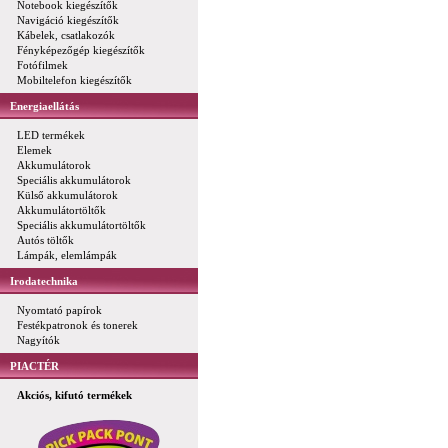
Notebook kiegészítők
Navigáció kiegészítők
Kábelek, csatlakozók
Fényképezőgép kiegészítők
Fotófilmek
Mobiltelefon kiegészítők
Energiaellátás
LED termékek
Elemek
Akkumulátorok
Speciális akkumulátorok
Külső akkumulátorok
Akkumulátortöltők
Speciális akkumulátortöltők
Autós töltők
Lámpák, elemlámpák
Irodatechnika
Nyomtató papírok
Festékpatronok és tonerek
Nagyítók
PIACTÉR
Akciós, kifutó termékek