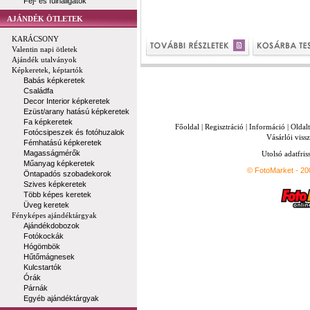
Fej- és fülhallgatók
AJÁNDÉK ÖTLETEK
KARÁCSONY
Valentin napi ötletek
Ajándék utalványok
Képkeretek, képtartók
Babás képkeretek
Családfa
Decor Interior képkeretek
Ezüst/arany hatású képkeretek
Fa képkeretek
Főoldal
|
Regisztráció
|
Információ
|
Oldal
Fotócsipeszek és fotóhuzalok
Vásárlói vissz
Fémhatású képkeretek
Magasságmérők
Utolsó adatfris
Műanyag képkeretek
© FotoMarket - 2
Öntapadós szobadekorok
Szives képkeretek
Több képes keretek
Üveg keretek
Fényképes ajándéktárgyak
Ajándékdobozok
Fotókockák
Hógömbök
Hűtőmágnesek
Kulcstartók
Órák
Párnák
Egyéb ajándéktárgyak