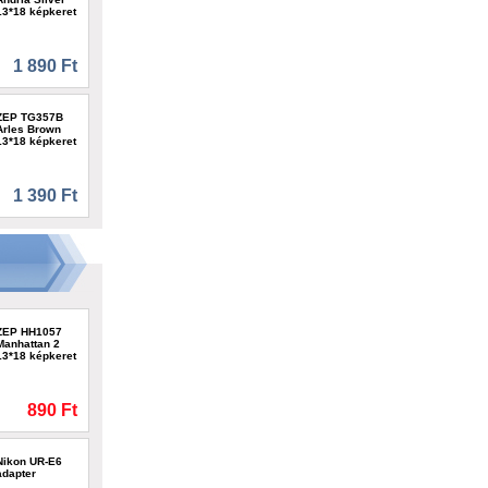
13*18 képkeret
1 890 Ft
ZEP TG357B
Arles Brown
13*18 képkeret
1 390 Ft
ZEP HH1057
Manhattan 2
13*18 képkeret
890 Ft
Nikon UR-E6
adapter