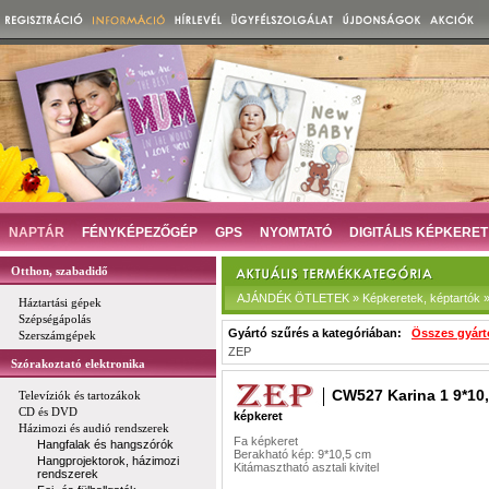
NAPTÁR
FÉNYKÉPEZŐGÉP
GPS
NYOMTATÓ
DIGITÁLIS KÉPKERET
Otthon, szabadidő
AJÁNDÉK ÖTLETEK » Képkeretek, képtartók »
Háztartási gépek
Szépségápolás
Gyártó szűrés a kategóriában:
Összes gyárt
Szerszámgépek
ZEP
Szórakoztató elektronika
CW527 Karina 1 9*10
Televíziók és tartozákok
CD és DVD
képkeret
Házimozi és audió rendszerek
Fa képkeret
Hangfalak és hangszórók
Berakható kép: 9*10,5 cm
Hangprojektorok, házimozi
Kitámasztható asztali kivitel
rendszerek