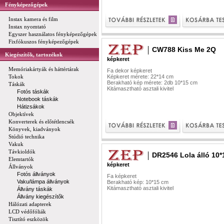
Fényképezőgépek
Instax kamera és film
Instax nyomtató
Egyszer használatos fényképezőgépek
Fixfókuszos fényképezőgépek
CW788 Kiss Me 2Q
Kiegészítők, tartozékok
képkeret
Memóriakártyák és háttértárak
Fa dekor képkeret
Tokok
Képkeret mérete: 22*14 cm
Berakható kép mérete: 2db 10*15 cm
Táskák
Kitámasztható asztali kivitel
Fotós táskák
Notebook táskák
Hátizsákok
Objektívek
Konverterek és előtétlencsék
Könyvek, kiadványok
Stúdió technika
Vakuk
Távkioldók
DR2546 Lola álló 10*
Elemtartók
képkeret
Állványok
Fotós állványok
Fa képkeret
Vaku/lámpa állványok
Berakható kép: 10*15 cm
Kitámasztható asztali kivitel
Állvány táskák
Állvány kiegészítők
Hálózati adapterek
LCD védőfóliák
Tisztító eszközök