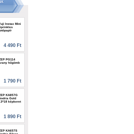
Fuji Instax Mini
Sprinkles
fotópapír
4 490 Ft
ZEP PG114
arany hógömb
1 790 Ft
ZEP KA857G
Andria Gold
13*18 képkeret
1 890 Ft
ZEP KA657S
Andria Silver