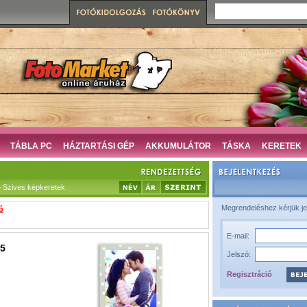
TÁBLA PC
HÁZTARTÁSI GÉP
AKKUMULÁTOR
TÁSKA
KERETEK
 Szives képkeretek
Megrendeléshez kérjük je
ó
E-mail:
,5
Jelszó:
Regisztráció