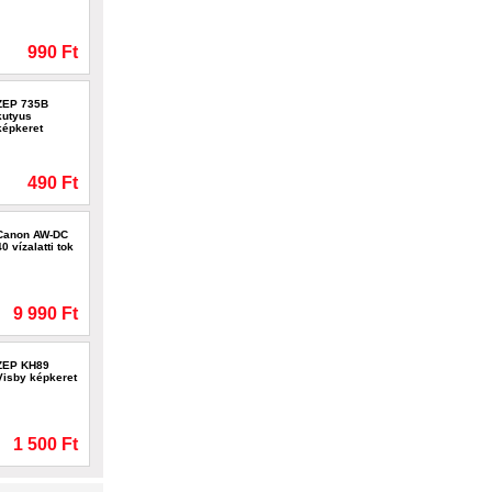
990 Ft
ZEP 735B
kutyus
képkeret
490 Ft
Canon AW-DC
40 vízalatti tok
9 990 Ft
ZEP KH89
Visby képkeret
1 500 Ft