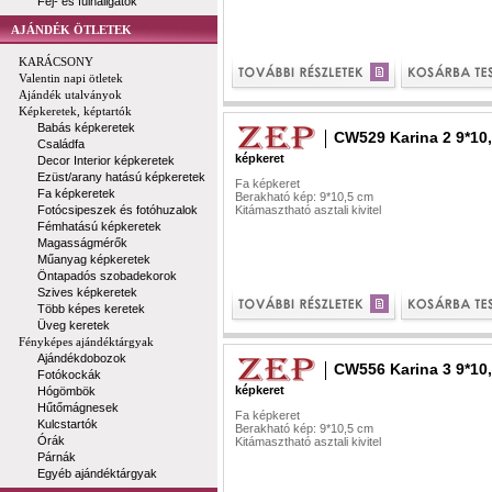
Fej- és fülhallgatók
AJÁNDÉK ÖTLETEK
KARÁCSONY
Valentin napi ötletek
Ajándék utalványok
Képkeretek, képtartók
Babás képkeretek
CW529 Karina 2 9*10
Családfa
képkeret
Decor Interior képkeretek
Ezüst/arany hatású képkeretek
Fa képkeret
Fa képkeretek
Berakható kép: 9*10,5 cm
Fotócsipeszek és fotóhuzalok
Kitámasztható asztali kivitel
Fémhatású képkeretek
Magasságmérők
Műanyag képkeretek
Öntapadós szobadekorok
Szives képkeretek
Több képes keretek
Üveg keretek
Fényképes ajándéktárgyak
Ajándékdobozok
CW556 Karina 3 9*10
Fotókockák
képkeret
Hógömbök
Hűtőmágnesek
Fa képkeret
Kulcstartók
Berakható kép: 9*10,5 cm
Órák
Kitámasztható asztali kivitel
Párnák
Egyéb ajándéktárgyak