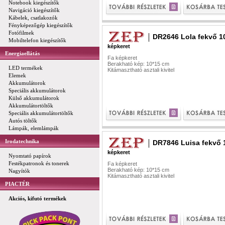
Notebook kiegészítők
Navigáció kiegészítők
Kábelek, csatlakozók
Fényképezőgép kiegészítők
Fotófilmek
DR2646 Lola fekvő 1
Mobiltelefon kiegészítők
képkeret
Energiaellátás
Fa képkeret
Berakható kép: 10*15 cm
LED termékek
Kitámasztható asztali kivitel
Elemek
Akkumulátorok
Speciális akkumulátorok
Külső akkumulátorok
Akkumulátortöltők
Speciális akkumulátortöltők
Autós töltők
Lámpák, elemlámpák
Irodatechnika
DR7846 Luisa fekvő 
képkeret
Nyomtató papírok
Festékpatronok és tonerek
Fa képkeret
Berakható kép: 10*15 cm
Nagyítók
Kitámasztható asztali kivitel
PIACTÉR
Akciós, kifutó termékek