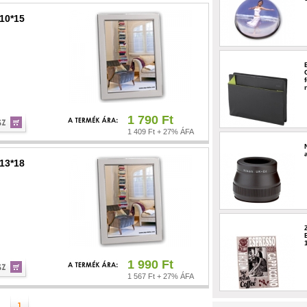
 10*15
1 790 Ft
1 409 Ft + 27% ÁFA
 13*18
1 990 Ft
1 567 Ft + 27% ÁFA