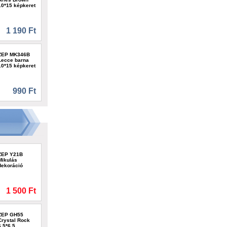
10*15 képkeret
1 190 Ft
ZEP MK346B
Lecce barna
10*15 képkeret
990 Ft
ZEP Y21B
Mikulás
dekoráció
1 500 Ft
ZEP GH55
Crystal Rock
6,5*6,5