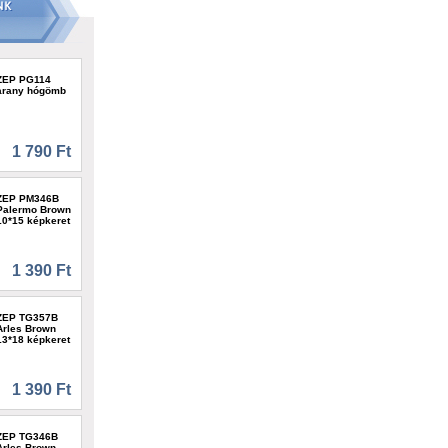
ZEP PG114
arany hógömb
1 790 Ft
ZEP PM346B
Palermo Brown
10*15 képkeret
1 390 Ft
ZEP TG357B
Arles Brown
13*18 képkeret
1 390 Ft
ZEP TG346B
Arles Brown