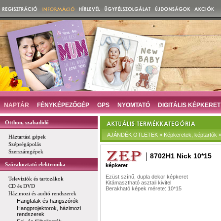
NAPTÁR
FÉNYKÉPEZŐGÉP
GPS
NYOMTATÓ
DIGITÁLIS KÉPKERET
Otthon, szabadidő
AJÁNDÉK ÖTLETEK » Képkeretek, képtartók »
Háztartási gépek
Szépségápolás
Szerszámgépek
8702H1 Nick 10*15
Szórakoztató elektronika
képkeret
Ezüst színű, dupla dekor képkeret
Televíziók és tartozákok
Kitámasztható asztali kivitel
CD és DVD
Berakható képek mérete: 10*15
Házimozi és audió rendszerek
Hangfalak és hangszórók
Hangprojektorok, házimozi
rendszerek