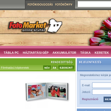
TÁBLA PC
HÁZTARTÁSI GÉP
AKKUMULÁTOR
TÁSKA
KERETEK
 Fémhatású képkeretek
Megrendeléshez kérjük je
E-mail:
Jelszó:
Regisztráció