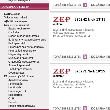
Fej- és fülhallgatók
AJÁNDÉK ÖTLETEK
KARÁCSONY
Valentin napi ötletek
8702H2 Nick 13*18
Ajándék utalványok
képkeret
Képkeretek, képtartók
Babás képkeretek
Ezüst színű, dupla dekor képkeret
Családfa
Kitámasztható asztali kivitel
Berakható képek mérete: 13*18
Decor Interior képkeretek
Ezüst/arany hatású képkeretek
Fa képkeretek
Fotócsipeszek és fotóhuzalok
Fémhatású képkeretek
Magasságmérők
Műanyag képkeretek
Öntapadós szobadekorok
Szives képkeretek
Több képes keretek
8702V1 Nick 10*15
Üveg keretek
képkeret
Fényképes ajándéktárgyak
Ajándékdobozok
Ezüst színű, dupla dekor képkeret
Fotókockák
Kitámasztható asztali kivitel
Hógömbök
Berakható képek mérete: 10*15
Hűtőmágnesek
Kulcstartók
Órák
Párnák
Egyéb ajándéktárgyak