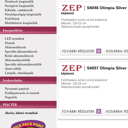
Notebook kiegészítők
Navigáció kiegészítők
S4046 Olimpia Silver
Kábelek, csatlakozók
képkeret
Fényképezőgép kiegészítők
Fotófilmek
Fémhatású ezüst színű képkeret
Mobiltelefon kiegészítők
Mérete: 10x15 cm
Kitámasztható asztali kivitel
Energiaellátás
LED termékek
Elemek
Akkumulátorok
Speciális akkumulátorok
Külső akkumulátorok
Akkumulátortöltők
Speciális akkumulátortöltők
S4057 Olimpia Silver
Autós töltők
Lámpák, elemlámpák
képkeret
Fémhatású ezüst színű képkeret
Irodatechnika
Mérete: 13x18 cm
Kitámasztható asztali kivitel
Nyomtató papírok
Festékpatronok és tonerek
Nagyítók
PIACTÉR
Akciós, kifutó termékek