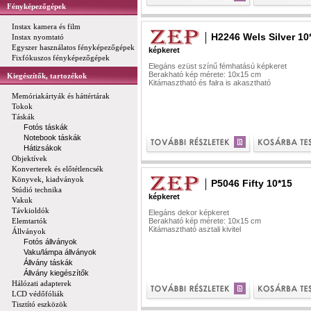
Fényképezőgépek
Instax kamera és film
H2246 Wels Silver 10
Instax nyomtató
Egyszer használatos fényképezőgépek
képkeret
Fixfókuszos fényképezőgépek
Elegáns ezüst színű fémhatású képkeret
Berakható kép mérete: 10x15 cm
Kiegészítők, tartozékok
Kitámasztható és falra is akasztható
Memóriakártyák és háttértárak
Tokok
Táskák
Fotós táskák
Notebook táskák
Hátizsákok
Objektívek
Konverterek és előtétlencsék
Könyvek, kiadványok
P5046 Fifty 10*15
Stúdió technika
képkeret
Vakuk
Távkioldók
Elegáns dekor képkeret
Elemtartók
Berakható kép mérete: 10x15 cm
Kitámasztható asztali kivitel
Állványok
Fotós állványok
Vaku/lámpa állványok
Állvány táskák
Állvány kiegészítők
Hálózati adapterek
LCD védőfóliák
Tisztító eszközök