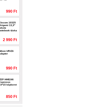
990 Ft
Elecom 10325
Origami 13,3"
fekete
notebook táska
2 990 Ft
Nikon UR-E6
adapter
990 Ft
ZEP HH8246
Espresso
10*15 képkeret
850 Ft