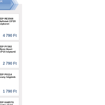
ZEP RE3568
Hallstatt 15*20
képkeret
4 790 Ft
ZEP PY382
Wynn Heart
10*15 képtartó
2 790 Ft
ZEP PG114
arany hógömb
1 790 Ft
ZEP KA857G
Andria Gold