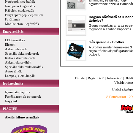
a mondás, és biztos, hogy
Notebook kiegészítők
egyetértenek ezzel a Hamánál 
Navigáció kiegészítők
Kábelek, csatlakozók
Fényképezőgép kiegészítők
Hogyan bővíthető az iPhon
Fotófilmek
tárhelye?
Mobiltelefon kiegészítők
Gyors megoldás arra az esetr
fogyóban a szabad kapacitás.
Energiaellátás
LED termékek
3 év garancia - Brother
Elemek
A Brother minden termékére 3
Akkumulátorok
regisztráción alapuló garanciát
Speciális akkumulátorok
biztosít.
Külső akkumulátorok
Akkumulátortöltők
Speciális akkumulátortöltők
Autós töltők
Lámpák, elemlámpák
Főoldal
|
Regisztráció
|
Információ
|
Oldal
Vásárlói vissz
Irodatechnika
Utolsó adatfris
Nyomtató papírok
Festékpatronok és tonerek
© FotoMarket - 2
Nagyítók
PIACTÉR
Akciós, kifutó termékek