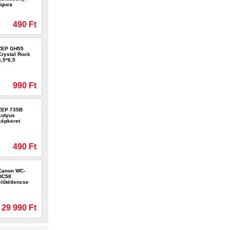
figura
490 Ft
ZEP GH55
Crystal Rock
6,5*6,5
990 Ft
ZEP 735B
kutyus
képkeret
490 Ft
Canon WC-
DC58
előtétlencse
29 990 Ft