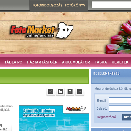
TÁBLA PC
HÁZTARTÁSI GÉP
AKKUMULÁTOR
TÁSKA
KERETEK
Megrendeléshez kérjük je
E-mail:
áruházban
Jelszó:
igitális
Regisztráció