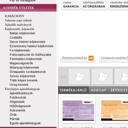
Fej- és fülhallgatók
AJÁNDÉK ÖTLETEK
KARÁCSONY
Valentin napi ötletek
Ajándék utalványok
Képkeretek, képtartók
Babás képkeretek
Családfa
Decor Interior képkeretek
Ezüst/arany hatású képkeretek
Fa képkeretek
Fotócsipeszek és fotóhuzalok
Fémhatású képkeretek
Magasságmérők
Műanyag képkeretek
Öntapadós szobadekorok
Szives képkeretek
Több képes keretek
Üveg keretek
Fényképes ajándéktárgyak
Ajándékdobozok
Fotókockák
Hógömbök
Hűtőmágnesek
Kulcstartók
Órák
Párnák
Egyéb ajándéktárgyak