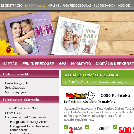
NAPTÁR
FÉNYKÉPEZŐGÉP
GPS
NYOMTATÓ
DIGITÁLIS KÉPKERET
Otthon, szabadidő
AJÁNDÉK ÖTLETEK » Ajándék utalványok
Háztartási gépek
Szépségápolás
Szerszámgépek
5000 Ft értékű
Szórakoztató elektronika
fotókidolgozás ajándék utalvány
Televíziók és tartozákok
Az ajándék utalvány a FotoMarket Online Fotó
és a FotoMarket szaküzleteiben használható fel d
CD és DVD
fotókidolgozáshoz, fényképes naptár, és
Házimozi és audió rendszerek
poszterrendeléshez.
Hangfalak és hangszórók
Hangprojektorok, házimozi
rendszerek