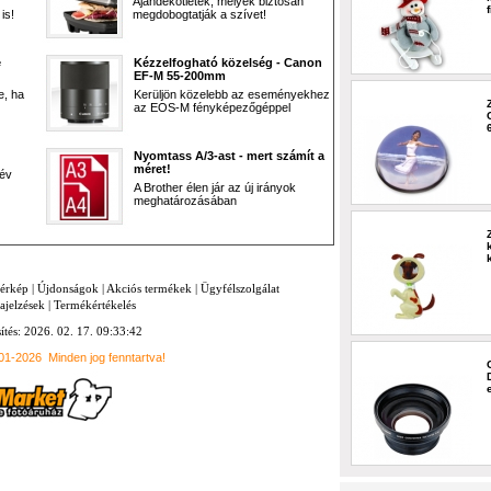
Ajándékötletek, melyek biztosan
is!
megdobogtatják a szívet!
e
Kézzelfogható közelség - Canon
EF-M 55-200mm
e, ha
Kerüljön közelebb az eseményekhez
az EOS-M fényképezőgéppel
Nyomtass A/3-ast - mert számít a
méret!
 év
A Brother élen jár az új irányok
meghatározásában
térkép
|
Újdonságok
|
Akciós termékek
|
Ügyfélszolgálat
ajelzések
|
Termékértékelés
sítés: 2026. 02. 17. 09:33:42
001-2026
Minden jog fenntartva!