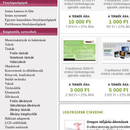
FotoMarket 10 000 Ft
FotoMarket 1000 
Fényképezőgépek
értékű fotókidolgozás
értékű fotókidolgo
ajándék utalvány
ajándék utalván
Instax kamera és film
Instax nyomtató
Egyszer használatos fényképezőgépek
10 000 Ft
1 000 Ft
Fixfókuszos fényképezőgépek
7 874 Ft + 27% ÁFA
787 Ft + 27% ÁF
Kiegészítők, tartozékok
Memóriakártyák és háttértárak
Tokok
Táskák
Fotós táskák
Notebook táskák
Hátizsákok
Objektívek
FotoMarket 3000 Ft
FotoMarket 5000 
Konverterek és előtétlencsék
értékű fotókidolgozás
értékű vásárlási uta
Könyvek, kiadványok
ajándék utalvány
Stúdió technika
Vakuk
Távkioldók
3 000 Ft
5 000 Ft
Elemtartók
2 362 Ft + 27% ÁFA
3 937 Ft + 27% Á
Állványok
Fotós állványok
Vaku/lámpa állványok
Állvány táskák
Állvány kiegészítők
Hálózati adapterek
Oregon időjárás-állomások
LCD védőfóliák
A változatosság gyönyörködtet,
Tisztító eszközök