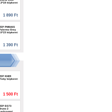
13*18 képkeret
1 890 Ft
ZEP PM846G
Palermo Grey
10*15 képkeret
1 390 Ft
ZEP KH89
Visby képkeret
1 500 Ft
ZEP EG73
Bruno 2
karácsonyi