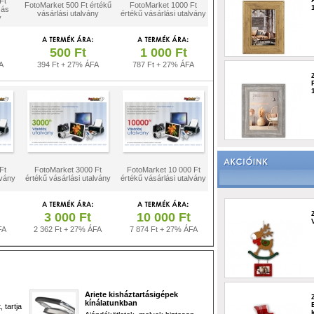
Ft
FotoMarket 500 Ft értékű
FotoMarket 1000 Ft
zás
vásárlási utalvány
értékű vásárlási utalvány
y
500 Ft
1 000 Ft
A
394 Ft + 27% ÁFA
787 Ft + 27% ÁFA
Ft
FotoMarket 3000 Ft
FotoMarket 10 000 Ft
lvány
értékű vásárlási utalvány
értékű vásárlási utalvány
3 000 Ft
10 000 Ft
FA
2 362 Ft + 27% ÁFA
7 874 Ft + 27% ÁFA
Ariete kisháztartásigépek
kínálatunkban
 tartja