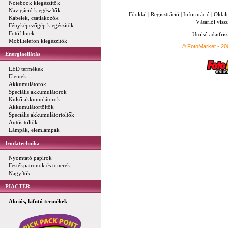
Notebook kiegészítők
Navigáció kiegészítők
Főoldal
|
Regisztráció
|
Információ
|
Oldal
Kábelek, csatlakozók
Vásárlói vissz
Fényképezőgép kiegészítők
Fotófilmek
Utolsó adatfris
Mobiltelefon kiegészítők
© FotoMarket - 2
Energiaellátás
LED termékek
Elemek
Akkumulátorok
Speciális akkumulátorok
Külső akkumulátorok
Akkumulátortöltők
Speciális akkumulátortöltők
Autós töltők
Lámpák, elemlámpák
Irodatechnika
Nyomtató papírok
Festékpatronok és tonerek
Nagyítók
PIACTÉR
Akciós, kifutó termékek