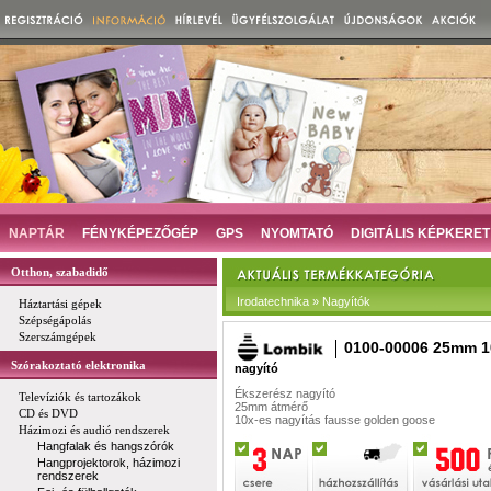
NAPTÁR
FÉNYKÉPEZŐGÉP
GPS
NYOMTATÓ
DIGITÁLIS KÉPKERET
Otthon, szabadidő
Irodatechnika » Nagyítók
Háztartási gépek
Szépségápolás
Szerszámgépek
0100-00006 25mm 1
Szórakoztató elektronika
nagyító
Ékszerész nagyító
Televíziók és tartozákok
25mm átmérő
CD és DVD
10x-es nagyítás
fausse golden goose
Házimozi és audió rendszerek
Hangfalak és hangszórók
Hangprojektorok, házimozi
rendszerek