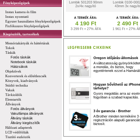
Lombik 501203 90mm
Lombik 0100-000
Fényképezőgépek
2x/4x nagyító
43mm 3x nagyít
Instax kamera és film
Instax nyomtató
Egyszer használatos fényképezőgépek
4 190 Ft
2 490 Ft
Fixfókuszos fényképezőgépek
3 299 Ft + 27% ÁFA
1 961 Ft + 27% Á
Kiegészítők, tartozékok
Memóriakártyák és háttértárak
Tokok
Táskák
Fotós táskák
Oregon időjárás-állomások
Notebook táskák
A változatosság gyönyörködtet,
Hátizsákok
a mondás, és biztos, hogy
egyetértenek ezzel a Hamánál 
Objektívek
Konverterek és előtétlencsék
Könyvek, kiadványok
Hogyan bővíthető az iPhon
Stúdió technika
tárhelye?
Vakuk
Gyors megoldás arra az esetr
Távkioldók
fogyóban a szabad kapacitás.
Elemtartók
Állványok
Fotós állványok
3 év garancia - Brother
Vaku/lámpa állványok
A Brother minden termékére 3
Állvány táskák
regisztráción alapuló garanciát
Állvány kiegészítők
biztosít.
Hálózati adapterek
LCD védőfóliák
Tisztító eszközök