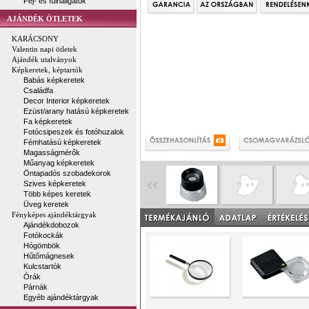
Fej- és fülhallgatók
AJÁNDÉK ÖTLETEK
KARÁCSONY
Valentin napi ötletek
Ajándék utalványok
Képkeretek, képtartók
Babás képkeretek
Családfa
Decor Interior képkeretek
Ezüst/arany hatású képkeretek
Fa képkeretek
Fotócsipeszek és fotóhuzalok
Fémhatású képkeretek
Magasságmérők
Műanyag képkeretek
Öntapadós szobadekorok
Szives képkeretek
Több képes keretek
Üveg keretek
Fényképes ajándéktárgyak
Ajándékdobozok
Fotókockák
Hógömbök
Hűtőmágnesek
Kulcstartók
Órák
Párnák
Egyéb ajándéktárgyak