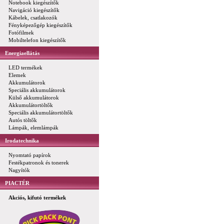
Notebook kiegészítők
Navigáció kiegészítők
Kábelek, csatlakozók
Fényképezőgép kiegészítők
Fotófilmek
Mobiltelefon kiegészítők
Energiaellátás
LED termékek
Elemek
Akkumulátorok
Speciális akkumulátorok
Külső akkumulátorok
Akkumulátortöltők
Speciális akkumulátortöltők
Autós töltők
Lámpák, elemlámpák
Irodatechnika
Nyomtató papírok
Festékpatronok és tonerek
Nagyítók
PIACTÉR
Akciós, kifutó termékek