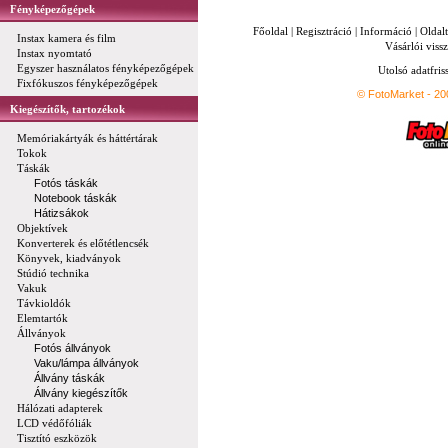
Fényképezőgépek
Főoldal
|
Regisztráció
|
Információ
|
Oldal
Instax kamera és film
Vásárlói vissz
Instax nyomtató
Egyszer használatos fényképezőgépek
Utolsó adatfris
Fixfókuszos fényképezőgépek
© FotoMarket - 2
Kiegészítők, tartozékok
Memóriakártyák és háttértárak
Tokok
Táskák
Fotós táskák
Notebook táskák
Hátizsákok
Objektívek
Konverterek és előtétlencsék
Könyvek, kiadványok
Stúdió technika
Vakuk
Távkioldók
Elemtartók
Állványok
Fotós állványok
Vaku/lámpa állványok
Állvány táskák
Állvány kiegészítők
Hálózati adapterek
LCD védőfóliák
Tisztító eszközök