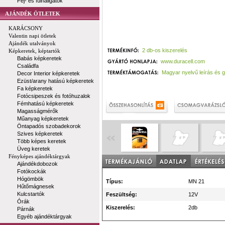
Fej- és fülhallgatók
AJÁNDÉK ÖTLETEK
KARÁCSONY
Valentin napi ötletek
Ajándék utalványok
2 db-os kiszerelés
Képkeretek, képtartók
Babás képkeretek
www.duracell.com
Családfa
Magyar nyelvű leírás és 
Decor Interior képkeretek
Ezüst/arany hatású képkeretek
Fa képkeretek
Fotócsipeszek és fotóhuzalok
Fémhatású képkeretek
Magasságmérők
Műanyag képkeretek
Öntapadós szobadekorok
Szives képkeretek
Több képes keretek
Üveg keretek
Fényképes ajándéktárgyak
Ajándékdobozok
Fotókockák
Hógömbök
Típus:
MN 21
Hűtőmágnesek
Kulcstartók
Feszültség:
12V
Órák
Kiszerelés:
2db
Párnák
Egyéb ajándéktárgyak