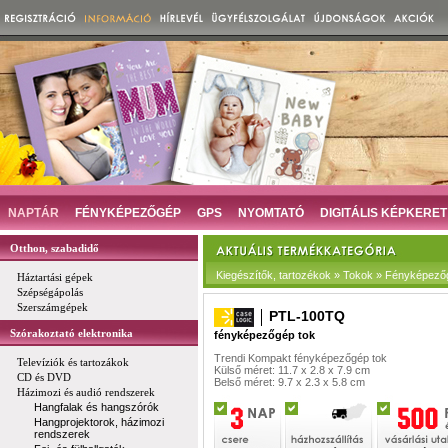
NAPTÁR
FÉNYKÉPEZŐGÉP
GPS
NYOMTATÓ
DIGITÁLIS KÉPKERET
Otthon, szabadidő
Kiegészítők, tartozékok » Tokok » Fényképező
Háztartási gépek
Szépségápolás
Szerszámgépek
PTL-100TQ
Szórakoztató elektronika
fényképezőgép tok
Trendi Kompakt fényképezőgép tok
Televíziók és tartozákok
Külső méret: 11.7 x 2.8 x 7.9 cm
CD és DVD
Belső méret: 9.7 x 2.3 x 5.8 cm
Házimozi és audió rendszerek
Hangfalak és hangszórók
Hangprojektorok, házimozi
rendszerek