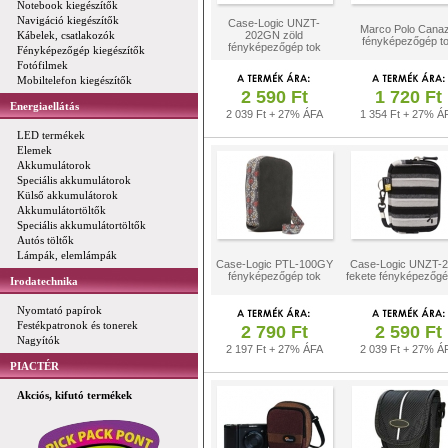
Notebook kiegészítők
Navigáció kiegészítők
Case-Logic UNZT-
Marco Polo Canaz
Kábelek, csatlakozók
202GN zöld
fényképezőgép t
fényképezőgép tok
Fényképezőgép kiegészítők
Fotófilmek
Mobiltelefon kiegészítők
2 590 Ft
1 720 Ft
Energiaellátás
2 039 Ft + 27% ÁFA
1 354 Ft + 27% Á
LED termékek
Elemek
Akkumulátorok
Speciális akkumulátorok
Külső akkumulátorok
Akkumulátortöltők
Speciális akkumulátortöltők
Autós töltők
Lámpák, elemlámpák
Case-Logic PTL-100GY
Case-Logic UNZT-
fényképezőgép tok
fekete fényképezőgé
Irodatechnika
Nyomtató papírok
Festékpatronok és tonerek
2 790 Ft
2 590 Ft
Nagyítók
2 197 Ft + 27% ÁFA
2 039 Ft + 27% Á
PIACTÉR
Akciós, kifutó termékek