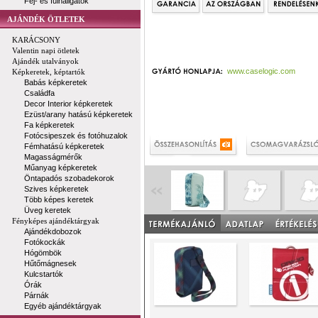
Fej- és fülhallgatók
AJÁNDÉK ÖTLETEK
KARÁCSONY
Valentin napi ötletek
Ajándék utalványok
www.caselogic.com
Képkeretek, képtartók
Babás képkeretek
Családfa
Decor Interior képkeretek
Ezüst/arany hatású képkeretek
Fa képkeretek
Fotócsipeszek és fotóhuzalok
Fémhatású képkeretek
Magasságmérők
Műanyag képkeretek
Öntapadós szobadekorok
Szives képkeretek
Több képes keretek
Üveg keretek
Fényképes ajándéktárgyak
Ajándékdobozok
Fotókockák
Hógömbök
Hűtőmágnesek
Kulcstartók
Órák
Párnák
Egyéb ajándéktárgyak