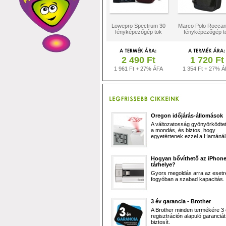
Lowepro Spectrum 30
Marco Polo Rocca
fényképezőgép tok
fényképezőgép t
2 490 Ft
1 720 Ft
1 961 Ft + 27% ÁFA
1 354 Ft + 27% Á
Oregon időjárás-állomások
A változatosság gyönyörködtet,
a mondás, és biztos, hogy
egyetértenek ezzel a Hamánál 
Hogyan bővíthető az iPhon
tárhelye?
Gyors megoldás arra az esetr
fogyóban a szabad kapacitás.
3 év garancia - Brother
A Brother minden termékére 3
regisztráción alapuló garanciát
biztosít.