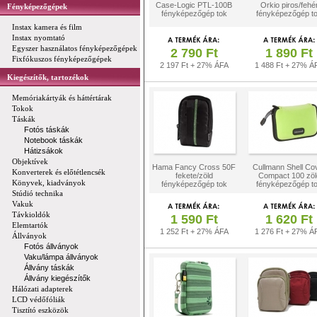
Case-Logic PTL-100B
Orkio piros/fehé
Fényképezőgépek
fényképezőgép tok
fényképezőgép t
Instax kamera és film
Instax nyomtató
Egyszer használatos fényképezőgépek
2 790 Ft
1 890 Ft
Fixfókuszos fényképezőgépek
2 197 Ft + 27% ÁFA
1 488 Ft + 27% Á
Kiegészítők, tartozékok
Memóriakártyák és háttértárak
Tokok
Táskák
Fotós táskák
Notebook táskák
Hátizsákok
Objektívek
Hama Fancy Cross 50F
Cullmann Shell Co
Konverterek és előtétlencsék
fekete/zöld
Compact 100 zöl
Könyvek, kiadványok
fényképezőgép tok
fényképezőgép t
Stúdió technika
Vakuk
Távkioldók
1 590 Ft
1 620 Ft
Elemtartók
1 252 Ft + 27% ÁFA
1 276 Ft + 27% Á
Állványok
Fotós állványok
Vaku/lámpa állványok
Állvány táskák
Állvány kiegészítők
Hálózati adapterek
LCD védőfóliák
Tisztító eszközök