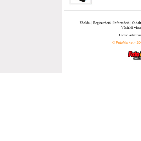
Főoldal
|
Regisztráció
|
Információ
|
Oldal
Vásárlói vissz
Utolsó adatfris
© FotoMarket - 2