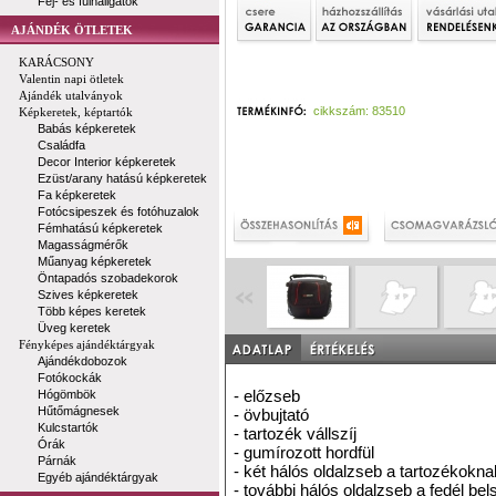
Fej- és fülhallgatók
AJÁNDÉK ÖTLETEK
KARÁCSONY
Valentin napi ötletek
Ajándék utalványok
cikkszám: 83510
Képkeretek, képtartók
Babás képkeretek
Családfa
Decor Interior képkeretek
Ezüst/arany hatású képkeretek
Fa képkeretek
Fotócsipeszek és fotóhuzalok
Fémhatású képkeretek
Magasságmérők
Műanyag képkeretek
Öntapadós szobadekorok
Szives képkeretek
Több képes keretek
Üveg keretek
Fényképes ajándéktárgyak
Ajándékdobozok
Fotókockák
- előzseb
Hógömbök
Hűtőmágnesek
- övbujtató
Kulcstartók
- tartozék vállszíj
Órák
- gumírozott hordfül
Párnák
- két hálós oldalzseb a tartozékokna
Egyéb ajándéktárgyak
- további hálós oldalzseb a fedél be