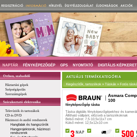
NAPTÁR
FÉNYKÉPEZŐGÉP
GPS
NYOMTATÓ
DIGITÁLIS KÉPKERET
Otthon, szabadidő
Kiegészítők, tartozékok » Táskák » Fotós tásk
Háztartási gépek
Szépségápolás
Szerszámgépek
Asmara Comp
100
Szórakoztató elektronika
fényképezőgép táska
Televíziók és tartozákok
Táska digitális fényképezőgépekhez és kamer
CD és DVD
Állítható vállpánt, előzseb a tartozékoknak
Belső méret: 7,5-10,5x11x7 cm
Házimozi és audió rendszerek
Külső méret: 12,5x12x10 cm
Hangfalak és hangszórók
Hangprojektorok, házimozi
rendszerek