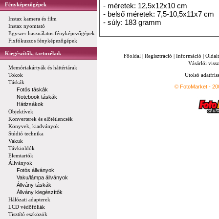
Fényképezőgépek
- méretek: 12,5x12x10 cm
- belső méretek: 7,5-10,5x11x7 cm
Instax kamera és film
- súly: 183 gramm
Instax nyomtató
Egyszer használatos fényképezőgépek
Fixfókuszos fényképezőgépek
Kiegészítők, tartozékok
Főoldal
|
Regisztráció
|
Információ
|
Oldal
Vásárlói vissz
Memóriakártyák és háttértárak
Tokok
Utolsó adatfris
Táskák
© FotoMarket - 2
Fotós táskák
Notebook táskák
Hátizsákok
Objektívek
Konverterek és előtétlencsék
Könyvek, kiadványok
Stúdió technika
Vakuk
Távkioldók
Elemtartók
Állványok
Fotós állványok
Vaku/lámpa állványok
Állvány táskák
Állvány kiegészítők
Hálózati adapterek
LCD védőfóliák
Tisztító eszközök