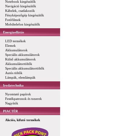
Notebook kiegészítők
Navigáció kiegészítők
Kábelek, csatlakozók
Fényképezőgép kiegészítők
Fotófilmek
Mobiltelefon kiegészítők
Energiaellátás
LED termékek
Elemek
Akkumulátorok
Speciális akkumulátorok
Külső akkumulátorok
Akkumulátortöltők
Speciális akkumulátortöltők
Autós töltők
Lámpák, elemlámpák
Irodatechnika
Nyomtató papírok
Festékpatronok és tonerek
Nagyítók
PIACTÉR
Akciós, kifutó termékek