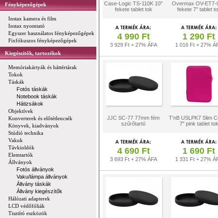
Case-Logic TS-110K 10''
Overmax OV-ET7-
Fényképezőgépek
fekete tablet tok
fekete 7'' tablet t
Instax kamera és film
Instax nyomtató
Egyszer használatos fényképezőgépek
4 990 Ft
1 290 Ft
Fixfókuszos fényképezőgépek
3 929 Ft + 27% ÁFA
1 016 Ft + 27% Á
Kiegészítők, tartozékok
Memóriakártyák és háttértárak
Tokok
Táskák
Fotós táskák
Notebook táskák
Hátizsákok
Objektívek
JJC SC-77 77mm fém
T'nB USLPK7 Slim C
Konverterek és előtétlencsék
szűrőtartó
7" pink tablet to
Könyvek, kiadványok
Stúdió technika
Vakuk
Távkioldók
4 690 Ft
1 690 Ft
Elemtartók
3 693 Ft + 27% ÁFA
1 331 Ft + 27% Á
Állványok
Fotós állványok
Vaku/lámpa állványok
Állvány táskák
Állvány kiegészítők
Hálózati adapterek
LCD védőfóliák
Tisztító eszközök