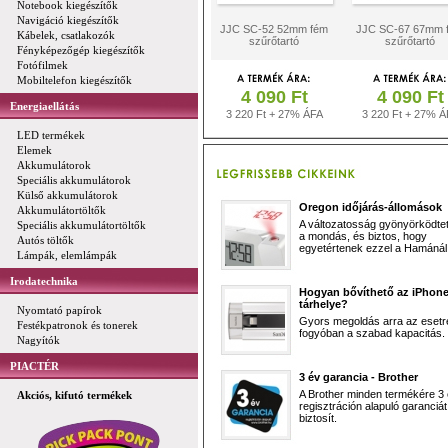
Notebook kiegészítők
Navigáció kiegészítők
JJC SC-52 52mm fém
JJC SC-67 67mm 
Kábelek, csatlakozók
szűrőtartó
szűrőtartó
Fényképezőgép kiegészítők
Fotófilmek
Mobiltelefon kiegészítők
4 090 Ft
4 090 Ft
Energiaellátás
3 220 Ft + 27% ÁFA
3 220 Ft + 27% Á
LED termékek
Elemek
Akkumulátorok
Speciális akkumulátorok
Külső akkumulátorok
Oregon időjárás-állomások
Akkumulátortöltők
A változatosság gyönyörködtet,
Speciális akkumulátortöltők
a mondás, és biztos, hogy
Autós töltők
egyetértenek ezzel a Hamánál 
Lámpák, elemlámpák
Irodatechnika
Hogyan bővíthető az iPhon
tárhelye?
Nyomtató papírok
Gyors megoldás arra az esetr
Festékpatronok és tonerek
fogyóban a szabad kapacitás.
Nagyítók
PIACTÉR
3 év garancia - Brother
A Brother minden termékére 3
Akciós, kifutó termékek
regisztráción alapuló garanciát
biztosít.