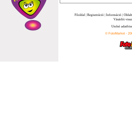
Főoldal
|
Regisztráció
|
Információ
|
Oldal
Vásárlói vissz
Utolsó adatfris
© FotoMarket - 2