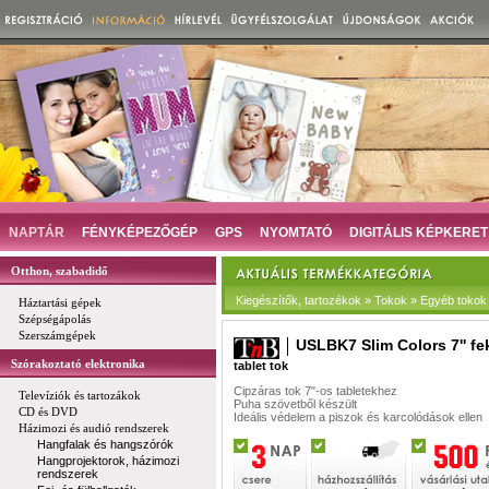
NAPTÁR
FÉNYKÉPEZŐGÉP
GPS
NYOMTATÓ
DIGITÁLIS KÉPKERET
Otthon, szabadidő
Kiegészítők, tartozékok » Tokok » Egyéb tokok
Háztartási gépek
Szépségápolás
Szerszámgépek
USLBK7 Slim Colors 7'' fe
Szórakoztató elektronika
tablet tok
Cipzáras tok 7"-os tabletekhez
Televíziók és tartozákok
Puha szövetből készült
CD és DVD
Ideális védelem a piszok és karcolódások ellen
Házimozi és audió rendszerek
Hangfalak és hangszórók
Hangprojektorok, házimozi
rendszerek