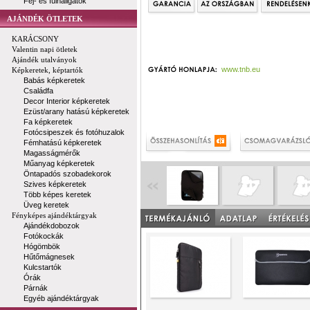
Fej- és fülhallgatók
AJÁNDÉK ÖTLETEK
KARÁCSONY
Valentin napi ötletek
Ajándék utalványok
www.tnb.eu
Képkeretek, képtartók
Babás képkeretek
Családfa
Decor Interior képkeretek
Ezüst/arany hatású képkeretek
Fa képkeretek
Fotócsipeszek és fotóhuzalok
Fémhatású képkeretek
Magasságmérők
Műanyag képkeretek
Öntapadós szobadekorok
Szives képkeretek
Több képes keretek
Üveg keretek
Fényképes ajándéktárgyak
Ajándékdobozok
Fotókockák
Hógömbök
Hűtőmágnesek
Kulcstartók
Órák
Párnák
Egyéb ajándéktárgyak